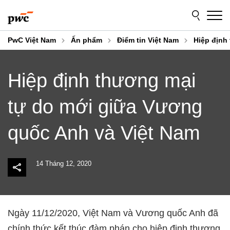
Skip
Skip
to
to
content
footer
PwC Việt Nam
Ấn phẩm
Điểm tin Việt Nam
Hiệp định
Hiệp định thương mại
tự do mới giữa Vương
quốc Anh và Việt Nam
14 Tháng 12, 2020
Ngày 11/12/2020, Việt Nam và Vương quốc Anh đã
chính thức kết thúc đàm phán cho hiệp định thương