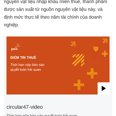
nguyên vật liệu nhập khẩu miễn thuế, thành phẩm
được sản xuất từ nguồn nguyên vật liệu này, và
định mức thực tế theo năm tài chính của doanh
nghiệp.
Pla
Vid
circular47-video
Thời hạn nộp báo cáo quyết toán hải quan