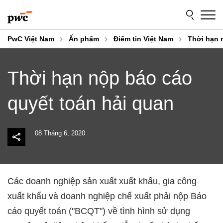
Skip
Skip
to
to
content
footer
PwC Việt Nam
Ấn phẩm
Điểm tin Việt Nam
Thời hạn 
Thời hạn nộp báo cáo
quyết toán hải quan
08 Tháng 6, 2020
Các doanh nghiệp sản xuất xuất khẩu, gia công
xuất khẩu và doanh nghiệp chế xuất phải nộp Báo
cáo quyết toán ("BCQT") về tình hình sử dụng