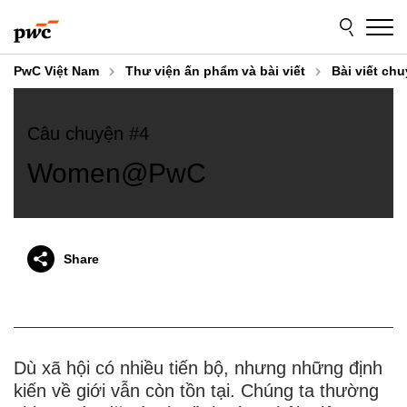
Skip
Skip
to
to
content
footer
PwC Việt Nam
Thư viện ấn phẩm và bài viết
Bài viết chu
Câu chuyện #4
Women@PwC
Share
Dù xã hội có nhiều tiến bộ, nhưng những định
kiến về giới vẫn còn tồn tại. Chúng ta thường