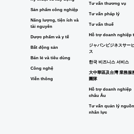
Tư vấn thương vụ
Sản phẩm công nghiệp
Tư vấn pháp lý
Năng lượng, tiện ích và
Tư vấn thuế
tài nguyên
Hỗ trợ doanh nghiệp 
Dược phẩm và y tế
ジャパンビジネスサー
Bất động sản
ス
Bán lẻ và tiêu dùng
한국 비즈니스 서비스
Công nghệ
大中華區及台灣 業務服
Viễn thông
團隊
Hỗ trợ doanh nghiệp
châu Âu
Tư vấn quản lý nguồ
nhân lực