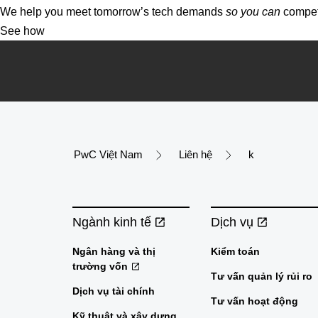
We help you meet tomorrow’s tech demands
so you can
compete
See how
PwC Việt Nam
Liên hệ
k
Ngành kinh tế
Dịch vụ
Ngân hàng và thị
Kiểm toán
trường vốn
Tư vấn quản lý rủi ro
Dịch vụ tài chính
Tư vấn hoạt động
Kỹ thuật và xây dựng