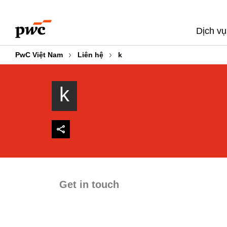
Skip
Skip
to
to
Dịch vụ
content
footer
PwC Việt Nam
Liên hệ
k
k
Get in touch