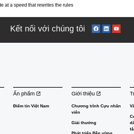
 at a speed that rewrites the rules
Kết nối với chúng tôi
Ấn phẩm
Giới thiệu
T
Điểm tin Việt Nam
Chương trình Cựu nhân
V
viên
C
Giải thưởng
d
t
Phát triển Bền vững