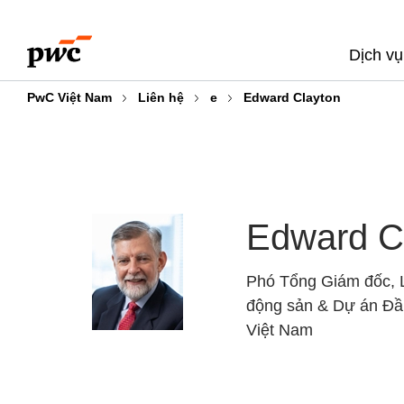
Skip
Skip
to
to
Dịch vụ
content
footer
PwC Việt Nam
Liên hệ
e
Edward Clayton
Edward C
Phó Tổng Giám đốc, 
động sản & Dự án Đầ
Việt Nam