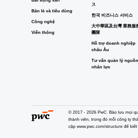
Bất động sản
ス
Bán lẻ và tiêu dùng
한국 비즈니스 서비스
Công nghệ
大中華區及台灣 業務服
Viễn thông
團隊
Hỗ trợ doanh nghiệp
châu Âu
Tư vấn quản lý nguồ
nhân lực
© 2017 - 2026 PwC. Bảo lưu mọi qu
thành viên, trong đó mỗi công ty thà
cập www.pwc.com/structure để biết t