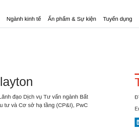
Ngành kinh tế
Ấn phẩm & Sự kiện
Tuyển dụng
layton
Lãnh đạo Dịch vụ Tư vấn ngành Bất
Đ
u tư và Cơ sở hạ tầng (CP&I), PwC
E
L