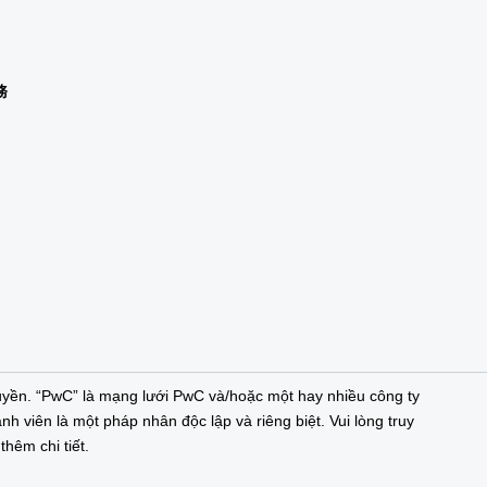
務
n
yền. “PwC” là mạng lưới PwC và/hoặc một hay nhiều công ty
nh viên là một pháp nhân độc lập và riêng biệt. Vui lòng truy
hêm chi tiết.