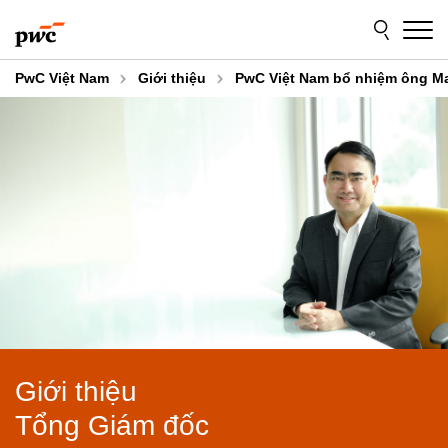
Skip
Skip
to
to
content
footer
PwC Việt Nam
Giới thiệu
PwC Việt Nam bổ nhiệm ông Ma
Giới thiệu
Tổng Giám đốc