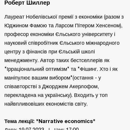
Роберт Шиллер
Лауреат Нобелівської премії з економіки (разом з
Юджином Фамою та Ларсом Пітером Хенсеном),
професор економіки Єльського університету і
науковий співробітник Єльського міжнародного
центру з фінансів при Єльській школі
менеджменту. Автор таких бестселлерів як
"Ірраціональний оптимізм" та "Фішинг. Хто і як
маніпулює вашим вибором"(остання - у
співавторстві з Джорджем Акерлофом,
перекладена на українську). Входить у топ
найвпливовіших економістів світу.
Тема лекції: "Narrative economics"
Дата: 19.07.2023 | Час: 17:00