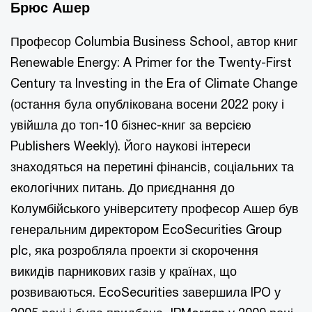
Брюс Ашер
Професор Columbia Business School, автор книг
Renewable Energy: A Primer for the Twenty-First
Century та Investing in the Era of Climate Change
(остання була опублікована восени 2022 року і
увійшла до топ-10 бізнес-книг за версією
Publishers Weekly). Його наукові інтереси
знаходяться на перетині фінансів, соціальних та
екологічних питань. До приєднання до
Колумбійського університету професор Ашер був
генеральним директором EcoSecurities Group
plc, яка розробляла проекти зі скорочення
викидів парникових газів у країнах, що
розвиваються. EcoSecurities завершила IPO у