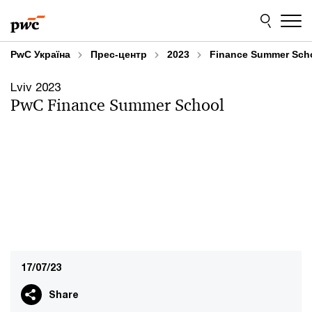
Skip
Skip
to
to
content
footer
PwC Україна
Прес-центр
2023
Finance Summer Scho
Lviv 2023
PwC Finance Summer School
17/07/23
Share