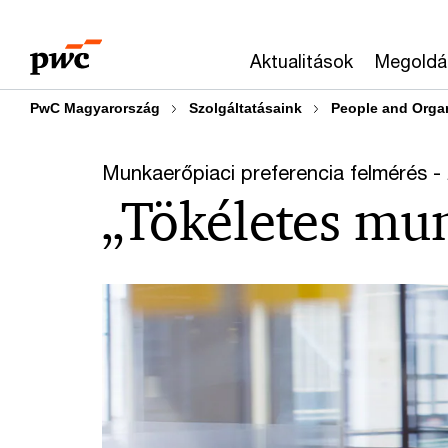
Skip
Skip
to
to
Aktualitások
Megoldá
content
footer
PwC Magyarország
Szolgáltatásaink
People and Orga
Munkaerőpiaci preferencia felmérés -
„Tökéletes mu