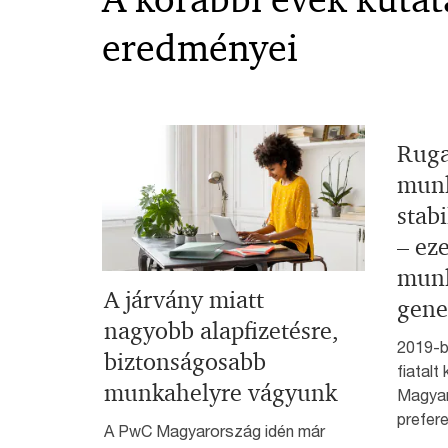
eredményei
Rug
munk
stabi
– eze
munk
A járvány miatt
gene
nagyobb alapfizetésre,
2019-b
biztonságosabb
fiatal
munkahelyre vágyunk
Magyar
prefere
A PwC Magyarország idén már