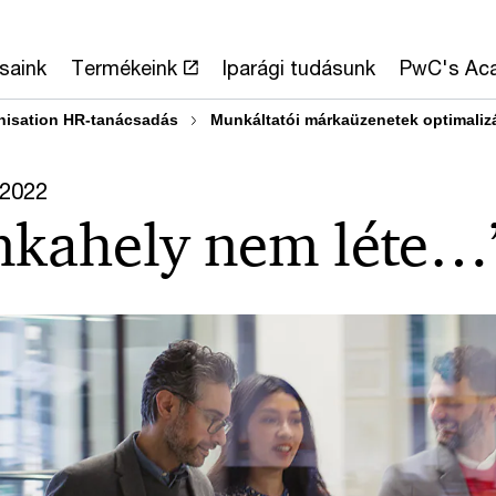
saink
Termékeink
Iparági tudásunk
PwC's Ac
nisation HR-tanácsadás
Munkáltatói márkaüzenetek optimaliz
 2022
nkahely nem léte…