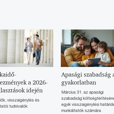
aidő-
Apasági szabadság 
ezmények a 2026-
gyakorlatban
álasztások idején
Március 31. az apasági
szabadság költségtérítésén
ők, visszaigénylés és
egyik visszaigénylési határid
atói tudnivalók
munkáltatók számára.