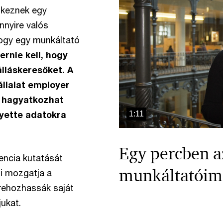
tkeznek egy
nyire valós
hogy egy munkáltató
ernie kell, hogy
lláskeresőket. A
llalat employer
m hagyatkozhat
lyette adatokra
1:11
Egy percben a
encia kutatását
munkáltatóimá
mi mozgatja a
trehozhassák saját
ukat.