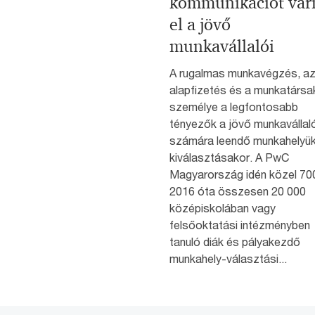
kommunikációt vár
el a jövő
munkavállalói
A rugalmas munkavégzés, a
alapfizetés és a munkatársa
személye a legfontosabb
tényezők a jövő munkavállaló
számára leendő munkahelyü
kiválasztásakor. A PwC
Magyarország idén közel 70
2016 óta összesen 20 000
középiskolában vagy
felsőoktatási intézményben
tanuló diák és pályakezdő
munkahely-választási...