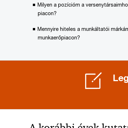
Milyen a pozícióm a versenytársaimho
piacon?
Mennyire hiteles a munkáltatói márká
munkaerőpiacon?
Leg
A korábbi évek kutat