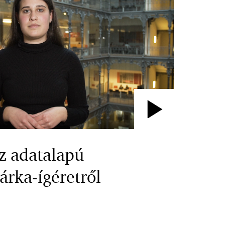
Play
Video
z adatalapú
rka-ígéretről