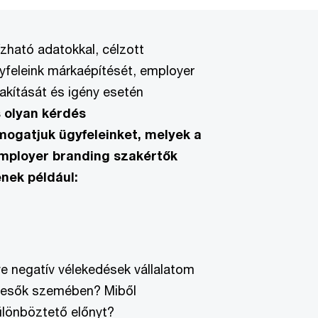
ízható adatokkal, célzott
yfeleink márkaépítését, employer
lakítását és igény esetén
olyan kérdés
ogatjuk ügyfeleinket, melyek a
employer branding szakértők
enek például:
tve negatív vélekedések vállalatom
eresők szemében? Miből
lönböztető előnyt?