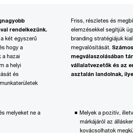
egnagyobb
Friss, részletes és megb
val rendelkezünk.
elemzésekkel segítjük üg
 a két egyszerű
branding stratégiájuk kia
és hogy a
megvalósítását.
Számos 
 a hazai
megválaszolásában tám
m a helyi
vállalatvezetők és az 
dását és
asztalán landolnak, ily
, munkaterületek
és melyeket ne a
Melyek a pozitív, ille
márkájáról az állásk
kovácsolhatok megkü