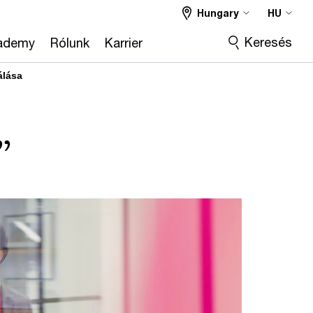
Hungary
HU
Keresés
ademy
Rólunk
Karrier
álása
”