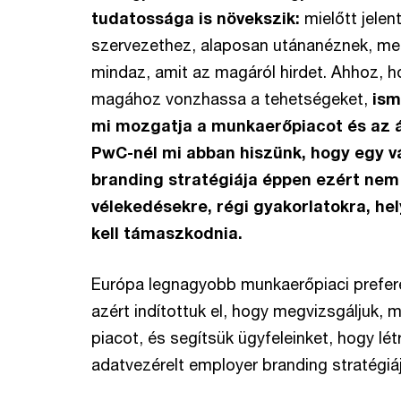
tudatossága is növekszik:
mielőtt jelen
szervezethez, alaposan utánanéznek, men
mindaz, amit az magáról hirdet. Ahhoz, 
magához vonzhassa a tehetségeket,
ism
mi mozgatja a munkaerőpiacot és az á
PwC-nél mi abban hiszünk, hogy egy vá
branding stratégiája éppen ezért ne
vélekedésekre, régi gyakorlatokra, he
kell támaszkodnia.
Európa legnagyobb munkaerőpiaci prefer
azért indítottuk el, hogy megvizsgáljuk, 
piacot, és segítsük ügyfeleinket, hogy lé
adatvezérelt employer branding stratégiáj