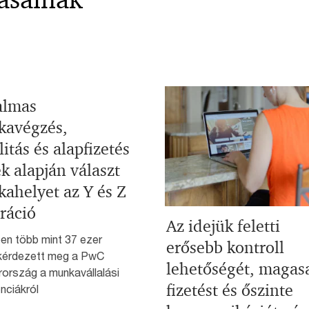
almas
avégzés,
litás és alapfizetés
k alapján választ
ahelyet az Y és Z
ráció
Az idejük feletti
en több mint 37 ezer
erősebb kontroll
t kérdezett meg a PwC
lehetőségét, magas
ország a munkavállalási
fizetést és őszinte
nciákról