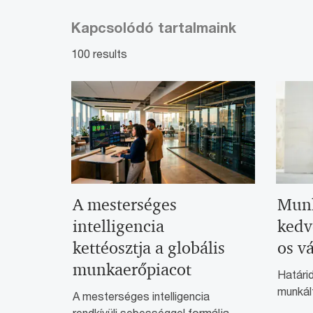
Kapcsolódó tartalmaink
100 results
A mesterséges
Munk
intelligencia
kedv
kettéosztja a globális
os v
munkaerőpiacot
Határid
munkált
A mesterséges intelligencia
rendkívüli sebességgel formálja