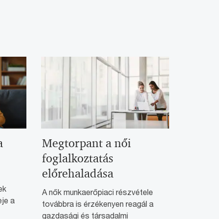
a
Megtorpant a női
foglalkoztatás
előrehaladása
ek
A nők munkaerőpiaci részvétele
eje a
továbbra is érzékenyen reagál a
gazdasági és társadalmi