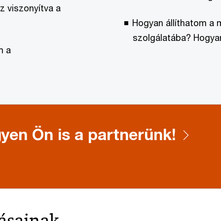
z viszonyítva a
Hogyan állíthatom a 
szolgálatába? Hogya
m a
yen Ön is a partnerünk!
ásainak