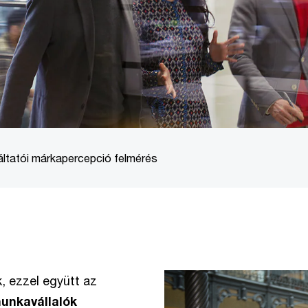
áltatói márkapercepció felmérés
, ezzel együtt az
unkavállalók