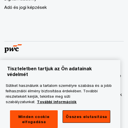
Adó és jogi képzések
Tiszteletben tartjuk az Ön adatainak
© 2023 - 2026 PwC. Minden jog fenntartva. A „PwC”
védelmét
kifejezés a PricewaterhouseCoopers Könyvvizsgáló Kft.-re
és a PricewaterhouseCoopers Magyarország Kft.-re utal,
Sütiket használunk a tartalom személyre szabása és a jobb
amelyek az önálló és független jogi személyekből álló
felhasználói élmény biztosítása érdekében. További
PricewaterhouseCoopers International Limited hálózatának
részletekért kérjük, tekintse meg süti
tagja.
szabályzatunkat.
További információk
Adatkezelési tájékoztató
Minden cookie
Összes elutasítása
elfogadása
Cookie tájékoztató