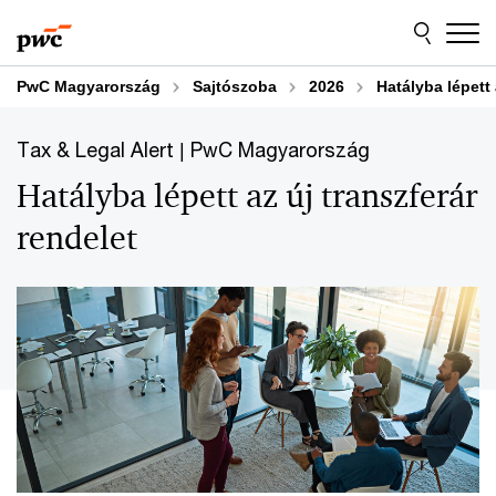
Skip
Skip
to
to
content
footer
PwC Magyarország
Sajtószoba
2026
Hatályba lépett 
Tax & Legal Alert | PwC Magyarország
Hatályba lépett az új transzferár
rendelet