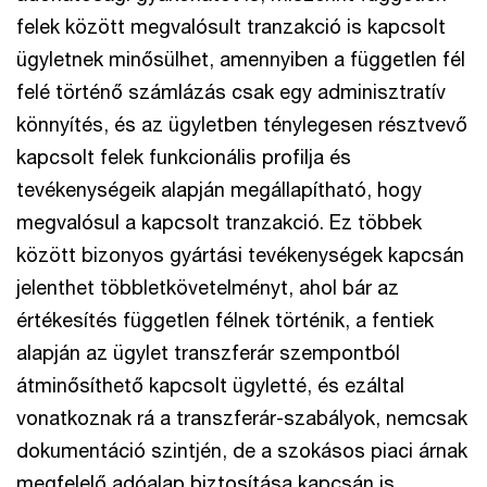
felek között megvalósult tranzakció is kapcsolt
ügyletnek minősülhet, amennyiben a független fél
felé történő számlázás csak egy adminisztratív
könnyítés, és az ügyletben ténylegesen résztvevő
kapcsolt felek funkcionális profilja és
tevékenységeik alapján megállapítható, hogy
megvalósul a kapcsolt tranzakció. Ez többek
között bizonyos gyártási tevékenységek kapcsán
jelenthet többletkövetelményt, ahol bár az
értékesítés független félnek történik, a fentiek
alapján az ügylet transzferár szempontból
átminősíthető kapcsolt ügyletté, és ezáltal
vonatkoznak rá a transzferár-szabályok, nemcsak
dokumentáció szintjén, de a szokásos piaci árnak
megfelelő adóalap biztosítása kapcsán is.