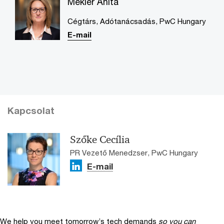
Mekler Anita
Cégtárs, Adótanácsadás, PwC Hungary
E-mail
Kapcsolat
Szőke Cecília
PR Vezető Menedzser, PwC Hungary
E-mail
We help you meet tomorrow’s tech demands
so you can