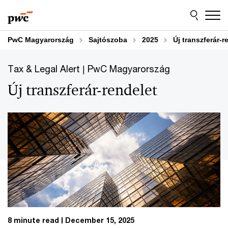
Skip
Skip
to
to
content
footer
PwC Magyarország
Sajtószoba
2025
Új transzferár-r
Tax & Legal Alert | PwC Magyarország
Új transzferár-rendelet
8 minute read
December 15, 2025