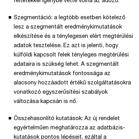
feltétekkel igénybe vette volna az adózó.
Szegmentáció: a legtöbb esetben kötelező
lesz a szegmentált eredménykimutatások
elkészítése és a ténylegesen elért megtérülési
adatok tesztelése. Ez azt is jelenti, hogy
külföldi kapcsolt felek tényleges megtérülési
adataira is szükség lehet. A szegmentált
eredménykimutatások fontossága az
alacsony hozzáadott értékű szolgáltatásokra
vonatkozó egyszerűsítési szabályok
változása kapcsán is nő.
Összehasonlító kutatások: Az új rendelet
egyértelműen meghatározza az adatbázis-
kutatások pontos lépéseit, ezáltal a