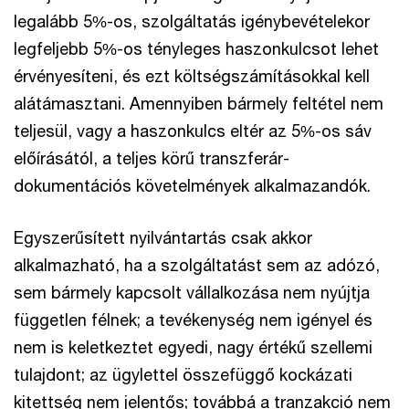
legalább 5%-os, szolgáltatás igénybevételekor
legfeljebb 5%-os tényleges haszonkulcsot lehet
érvényesíteni, és ezt költségszámításokkal kell
alátámasztani. Amennyiben bármely feltétel nem
teljesül, vagy a haszonkulcs eltér az 5%-os sáv
előírásától, a teljes körű transzferár-
dokumentációs követelmények alkalmazandók.
Egyszerűsített nyilvántartás csak akkor
alkalmazható, ha a szolgáltatást sem az adózó,
sem bármely kapcsolt vállalkozása nem nyújtja
független félnek; a tevékenység nem igényel és
nem is keletkeztet egyedi, nagy értékű szellemi
tulajdont; az ügylettel összefüggő kockázati
kitettség nem jelentős; továbbá a tranzakció nem