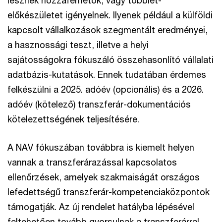
lesznek hozzáférhetők, vagy többlet-
előkészületet igényelnek. Ilyenek például a külföldi
kapcsolt vállalkozások szegmentált eredményei,
a hasznossági teszt, illetve a helyi
sajátosságokra fókuszáló összehasonlító vállalati
adatbázis-kutatások. Ennek tudatában érdemes
felkészülni a 2025. adóév (opcionális) és a 2026.
adóév (kötelező) transzferár-dokumentációs
kötelezettségének teljesítésére.
A NAV fókuszában továbbra is kiemelt helyen
vannak a transzferárazással kapcsolatos
ellenőrzések, amelyek szakmaiságát országos
lefedettségű transzferár-kompetenciaközpontok
támogatják. Az új rendelet hatályba lépésével
feltehetően tovább gyorsulnak a transzferárral