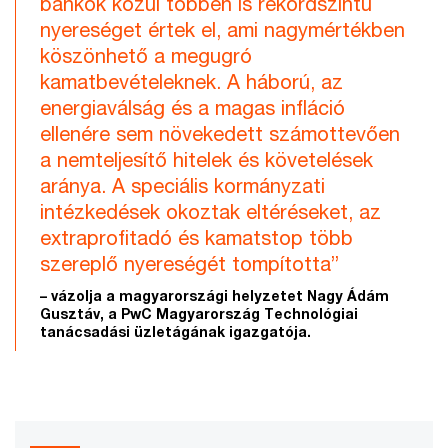
bankok közül többen is rekordszintű
nyereséget értek el, ami nagymértékben
köszönhető a megugró
kamatbevételeknek. A háború, az
energiaválság és a magas infláció
ellenére sem növekedett számottevően
a nemteljesítő hitelek és követelések
aránya. A speciális kormányzati
intézkedések okoztak eltéréseket, az
extraprofitadó és kamatstop több
szereplő nyereségét tompította”
– vázolja a magyarországi helyzetet Nagy Ádám
Gusztáv, a PwC Magyarország Technológiai
tanácsadási üzletágának igazgatója.