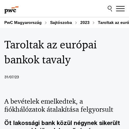
Skip
Skip
to
to
content
footer
PwC Magyarország
Sajtószoba
2023
Taroltak az eur
Taroltak az európai
bankok tavaly
31/07/23
A bevételek emelkedtek, a
fiókhálózatok átalakítása felgyorsult
Öt lakossági bank közül négynek sikerült