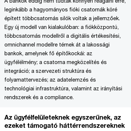
A bankok eddig nem tudtak könnyen reagálni erre,
leginkább a hagyományos fióki csatornák köré
épített többcsatornás silók voltak a jellemzőek.
Egy új modell van kialakulóban: a fiókközpontú,
többcsatornás modellről a digitális értékesítési,
omnichannel modellre térnek át a lakossági
bankok, amelynek fő építőkockái: az
ügyfélélmény; a csatorna megközelítés és
integráció; a szervezeti struktúra és
folyamattervezés; az adatelemzés és
technológiai infrastruktúra, valamint az irányítási
rendszerek és a compliance.
Az ügyfélfelületeknek egyszerűnek, az
ezeket támogató háttérrendszereknek