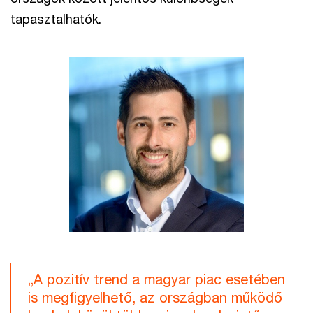
tapasztalhatók.
„A pozitív trend a magyar piac esetében
is megfigyelhető, az országban működő