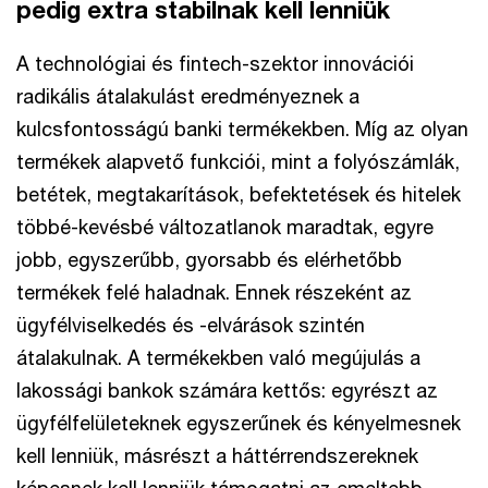
pedig extra stabilnak kell lenniük
A technológiai és fintech-szektor innovációi
radikális átalakulást eredményeznek a
kulcsfontosságú banki termékekben. Míg az olyan
termékek alapvető funkciói, mint a folyószámlák,
betétek, megtakarítások, befektetések és hitelek
többé-kevésbé változatlanok maradtak, egyre
jobb, egyszerűbb, gyorsabb és elérhetőbb
termékek felé haladnak. Ennek részeként az
ügyfélviselkedés és -elvárások szintén
átalakulnak. A termékekben való megújulás a
lakossági bankok számára kettős: egyrészt az
ügyfélfelületeknek egyszerűnek és kényelmesnek
kell lenniük, másrészt a háttérrendszereknek
képesnek kell lenniük támogatni az emeltebb