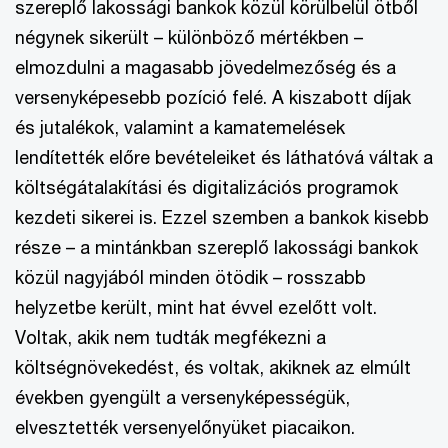
szereplő lakossági bankok közül körülbelül ötből
négynek sikerült – különböző mértékben –
elmozdulni a magasabb jövedelmezőség és a
versenyképesebb pozíció felé. A kiszabott díjak
és jutalékok, valamint a kamatemelések
lendítették előre bevételeiket és láthatóvá váltak a
költségátalakítási és digitalizációs programok
kezdeti sikerei is. Ezzel szemben a bankok kisebb
része – a mintánkban szereplő lakossági bankok
közül nagyjából minden ötödik – rosszabb
helyzetbe került, mint hat évvel ezelőtt volt.
Voltak, akik nem tudták megfékezni a
költségnövekedést, és voltak, akiknek az elmúlt
években gyengült a versenyképességük,
elvesztették versenyelőnyüket piacaikon.