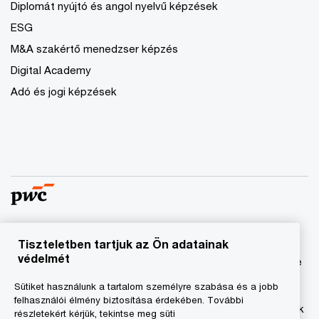
Diplomát nyújtó és angol nyelvű képzések
ESG
M&A szakértő menedzser képzés
Digital Academy
Adó és jogi képzések
Tiszteletben tartjuk az Ön adatainak
© 2023 - 2026 PwC. Minden jog fenntartva. A „PwC”
védelmét
kifejezés a PricewaterhouseCoopers Könyvvizsgáló Kft.-re
és a PricewaterhouseCoopers Magyarország Kft.-re utal,
Sütiket használunk a tartalom személyre szabása és a jobb
amelyek az önálló és független jogi személyekből álló
felhasználói élmény biztosítása érdekében. További
PricewaterhouseCoopers International Limited hálózatának
részletekért kérjük, tekintse meg süti