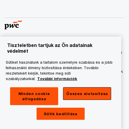
Tiszteletben tartjuk az Ön adatainak
© 2023 - 2026 PwC. Minden jog fenntartva. A „PwC”
védelmét
kifejezés a PricewaterhouseCoopers Könyvvizsgáló Kft.-re
és a PricewaterhouseCoopers Magyarország Kft.-re utal,
Sütiket használunk a tartalom személyre szabása és a jobb
amelyek az önálló és független jogi személyekből álló
felhasználói élmény biztosítása érdekében. További
PricewaterhouseCoopers International Limited hálózatának
részletekért kérjük, tekintse meg süti
tagja.
szabályzatunkat.
További információk
Adatkezelési tájékoztató
Minden cookie
Összes elutasítása
elfogadása
Cookie tájékoztató
Jogi közlemény
Sütik beállítása
A honlap fenntartója