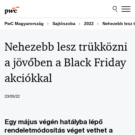
Skip
Skip
to
to
content
footer
PwC Magyarország
Sajtószoba
2022
Nehezebb lesz t
Nehezebb lesz trükközni
a jövőben a Black Friday
akciókkal
23/05/22
Egy május végén hatályba lépő
rendeletmódosítás véget vethet a