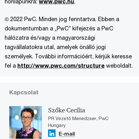
honlapunkra:
www.pwc.hu
.
© 2022 PwC. Minden jog fenntartva. Ebben a
dokumentumban a „PwC” kifejezés a PwC
hálózatra és/vagy a magyarországi
tagvállalatokra utal, amelyek önálló jogi
személyek. További információért, kérjük keresse
fel a
http://www.pwc.com/structure
weboldalt.
Kapcsolat
Szőke Cecília
PR Vezető Menedzser, PwC
Hungary
E-mail