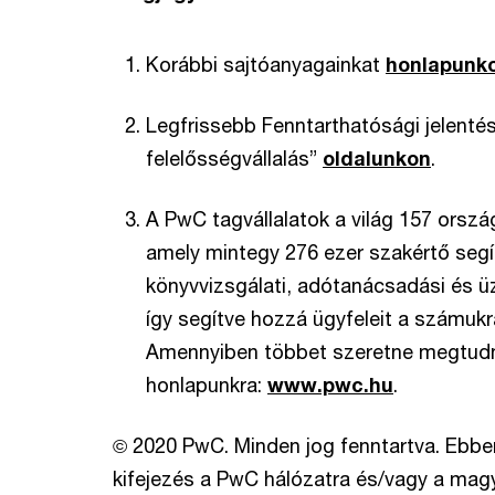
Korábbi sajtóanyagainkat
honlapunk
Legfrissebb Fenntarthatósági jelentésü
felelősségvállalás”
oldalunkon
.
A PwC tagvállalatok a világ 157 orszá
amely mintegy 276 ezer szakértő segí
könyvvizsgálati, adótanácsadási és üz
így segítve hozzá ügyfeleit a számuk
Amennyiben többet szeretne megtudni 
honlapunkra:
www.pwc.hu
.
© 2020 PwC. Minden jog fenntartva. Eb
kifejezés a PwC hálózatra és/vagy a magya