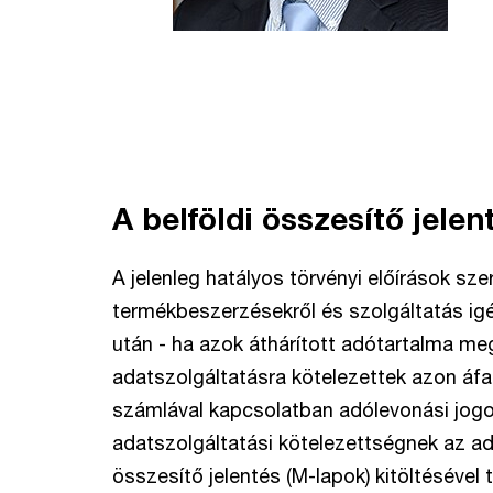
A belföldi összesítő jelen
A jelenleg hatályos törvényi előírások sze
termékbeszerzésekről és szolgáltatás ig
után - ha azok áthárított adótartalma meg
adatszolgáltatásra kötelezettek azon áf
számlával kapcsolatban adólevonási jogo
adatszolgáltatási kötelezettségnek az a
összesítő jelentés (M-lapok) kitöltésével 