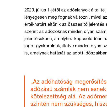
2020. július 1-jétől az adóalanyok által te
lényegesen meg fognak változni, mivel az
értékhatárt eltörlik az összesítő jelenté
szerint az adózóknak minden olyan számlá
jelentésükben, amelyhez kapcsolódóan a
jogot gyakorolnak, illetve minden olyan sz
is, amelynek hatását az adott időszakba
„Az adóhatóság megerősítése 
adózású számlák nem esnek a
kötelezettség alá. Az adóme
szintén nem szükséges, hisz