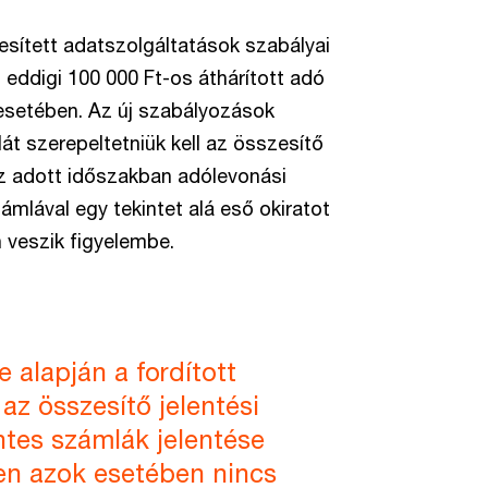
ljesített adatszolgáltatások szabályai
 eddigi 100 000 Ft-os áthárított adó
s esetében. Az új szabályozások
t szerepeltetniük kell az összesítő
z adott időszakban adólevonási
ámlával egy tekintet alá eső okiratot
n veszik figyelembe.
alapján a fordított
z összesítő jelentési
ntes számlák jelentése
en azok esetében nincs