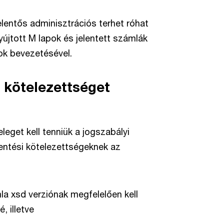
jelentős adminisztrációs terhet róhat
újtott M lapok és jelentett számlák
ok bevezetésével.
 kötelezettséget
leget kell tenniük a jogszabályi
entési kötelezettségeknek az
mla xsd verziónak megfelelően kell
, illetve