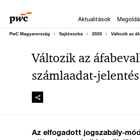
Skip
Skip
to
to
Aktualitások
Megoldá
content
footer
PwC Magyarország
Sajtószoba
2020
Változik az áf
Változik az áfabeval
számlaadat-jelentés i
Az elfogadott jogszabály-mód