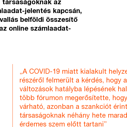
 a társaságoknak az
laadat-jelentés kapcsán,
allás belföldi összesítő
 az online számlaadat-
„A COVID-19 miatt kialakult hely
részéről felmerült a kérdés, hogy 
változások hatályba lépésének ha
több fórumon megerősítette, hogy
várható, azonban a szankciót érin
társaságoknak néhány hete maradt 
érdemes szem előtt tartani”