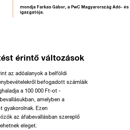
mondja Farkas Gábor, a PwC Magyarország Adó- és
igazgatója.
tést érintő változások
rint az adóalanyok a belföldi
énybevételekről befogadott számláik
haladja a 100 000 Ft-ot -
abevallásukban, amelyben a
t gyakorolnak. Ezen
dózók az áfabevallásban szereplő
tehetnek eleget.