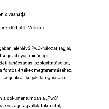
on
olvashatja.
nk elérhető „Vállalati
gában jelenlévő PwC-hálózat tagjai,
tségével nyújt minőségi
leti tanácsadási szolgáltatásokat,
ra fontos értékek megteremtéséhez.
cégünkről, kérjük, látogasson el
ben a dokumentumban a „PwC”
rországi tagvállalatokra utal,