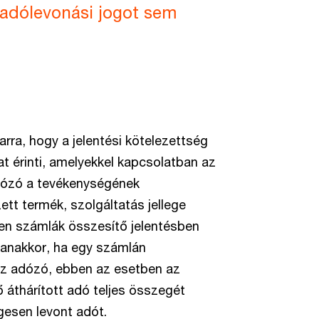
 adólevonási jogot sem
arra, hogy a jelentési kötelezettség
t érinti, amelyekkel kapcsolatban az
adózó a tevékenységének
tt termék, szolgáltatás jellege
yen számlák összesítő jelentésben
yanakkor, ha egy számlán
az adózó, ebben az esetben az
 áthárított adó teljes összegét
gesen levont adót.