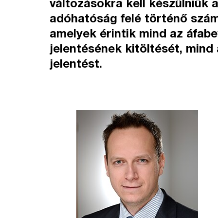
változásokra kell készülniük
adóhatóság felé történő szám
amelyek érintik mind az áfabev
jelentésének kitöltését, mind
jelentést.