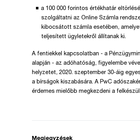
a 100 000 forintos értékhatár eltörlés
szolgáltatni az Online Számla rendsz
kibocsátott számla esetében, amelyet
teljesített ügyletekről állítanak ki.
A fentiekkel kapcsolatban - a Pénzügymin
alapján - az adóhatóság, figyelembe véve
helyzetet, 2020. szeptember 30-áig egye
a bírságok kiszabására. A PwC adószakért
érdemes mielőbb megkezdeni a felkészülé
Megjegyzések