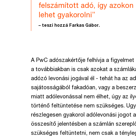
felszámított adó, így azokon
lehet gyakorolni”
– teszi hozzá Farkas Gábor.
A PwC adószakértője felhívja a figyelmet 
a továbbiakban is csak azokat a számláka
adózó levonási jogával él - tehát ha az 
sajátosságából fakadóan, vagy a beszerze
miatt adólevonással nem élhet, úgy az il
történő feltüntetése nem szükséges. Ug
részlegesen gyakorol adólevonási jogot 
összesítő jelentésben a számlán szereplő
szükséges feltüntetni, nem csak a tényle