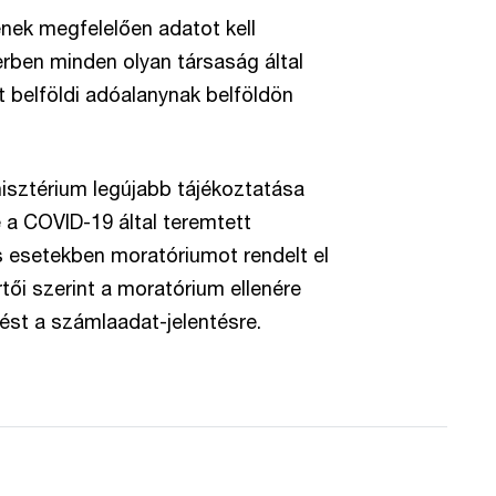
ének megfelelően adatot kell
erben minden olyan társaság által
 belföldi adóalanynak belföldön
isztérium legújabb tájékoztatása
 a COVID-19 által teremtett
s esetekben moratóriumot rendelt el
ői szerint a moratórium ellenére
st a számlaadat-jelentésre.