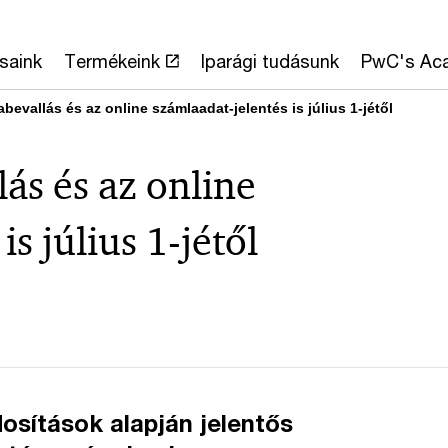
saink
Termékeink
Iparági tudásunk
PwC's Ac
abevallás és az online számlaadat-jelentés is július 1-jétől
lás és az online
s július 1-jétől
osítások alapján jelentős