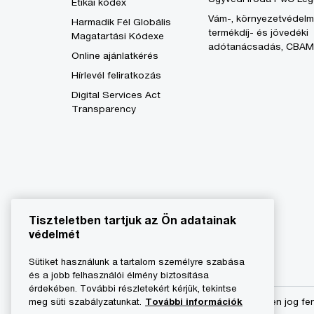
Etikai kódex
Vám-, környezetvédelm
Harmadik Fél Globális
termékdíj- és jövedéki
Magatartási Kódexe
adótanácsadás, CBAM
Online ajánlatkérés
Hírlevél feliratkozás
Digital Services Act
Transparency
Tiszteletben tartjuk az Ön adatainak
védelmét
Sütiket használunk a tartalom személyre szabása
és a jobb felhasználói élmény biztosítása
érdekében. További részletekért kérjük, tekintse
© 2023 - 2026 PwC. Minden jog fe
meg süti szabályzatunkat.
További információk