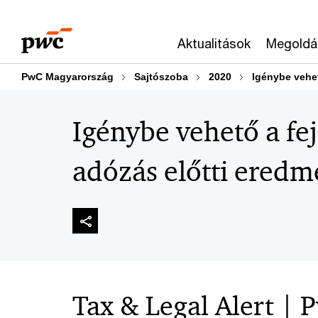
Skip
Skip
to
to
Aktualitások
Megoldá
content
footer
PwC Magyarország
Sajtószoba
2020
Igénybe vehet
Igénybe vehető a fej
adózás előtti eredm
Tax & Legal Alert |