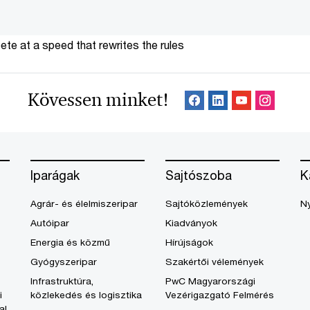
te at a speed that rewrites the rules
Kövessen minket!
Iparágak
Sajtószoba
K
Agrár- és élelmiszeripar
Sajtóközlemények
Ny
Autóipar
Kiadványok
Energia és közmű
Hírújságok
Gyógyszeripar
Szakértői vélemények
Infrastruktúra,
PwC Magyarországi
i
közlekedés és logisztika
Vezérigazgató Felmérés
al