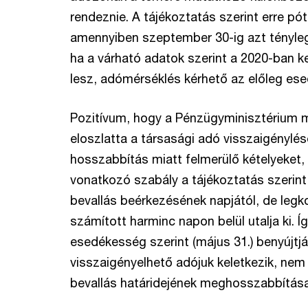
rendeznie. A tájékoztatás szerint erre pót
amennyiben szeptember 30-ig azt tényleg
ha a várható adatok szerint a 2020-ban
lesz, adómérséklés kérhető az előleg es
Pozitívum, hogy a Pénzügyminisztérium 
eloszlatta a társasági adó visszaigénylé
hosszabbítás miatt felmerülő kételyeket,
vonatkozó szabály a tájékoztatás szerint
bevallás beérkezésének napjától, de leg
számított harminc napon belül utalja ki. Í
esedékesség szerint (május 31.) benyújtj
visszaigényelhető adójuk keletkezik, nem
bevallás határidejének meghosszabbítása