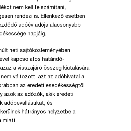
lékot nem kell felszámítani,
esen rendezi is. Ellenkező esetben,
 kezdődő adóév adója alacsonyabb
edékessége napjáig.
múlt heti sajtóközleményében
sével kapcsolatos határidő-
 azaz a visszajáró összeg kiutalására
 nem változott, azt az adóhivatal a
korábban az eredeti esedékességtől
gy azok az adózók, akik eredeti
ák adóbevallásukat, és
 kerülnek hátrányos helyzetbe a
 miatt.