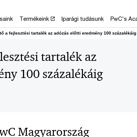
saink
Termékeink
Iparági tudásunk
PwC's Ac
ő a fejlesztési tartalék az adózás előtti eredmény 100 százalékáig
lesztési tartalék az
ény 100 százalékáig
 PwC Magyarország