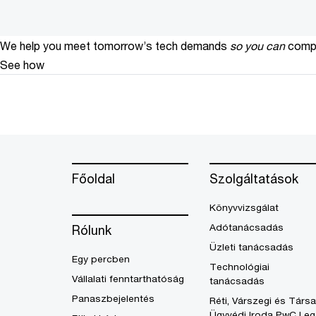
We help you meet tomorrow’s tech demands
so you can
compe
See how
Főoldal
Szolgáltatások
Könyvvizsgálat
Adótanácsadás
Rólunk
Üzleti tanácsadás
Egy percben
Technológiai
Vállalati fenntarthatóság
tanácsadás
Panaszbejelentés
Réti, Várszegi és Társa
Ügyvédi Iroda PwC Leg