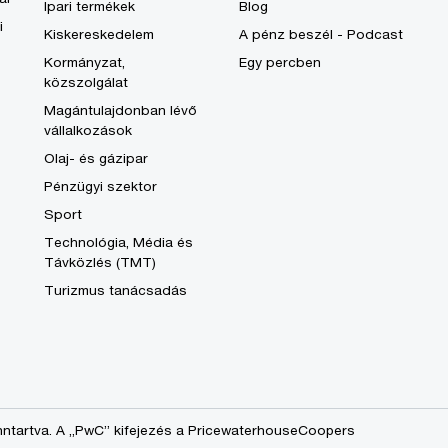
Ipari termékek
Blog
i
Kiskereskedelem
A pénz beszél - Podcast
Kormányzat,
Egy percben
közszolgálat
Magántulajdonban lévő
vállalkozások
Olaj- és gázipar
Pénzügyi szektor
Sport
Technológia, Média és
Távközlés (TMT)
Turizmus tanácsadás
nntartva. A „PwC” kifejezés a PricewaterhouseCoopers