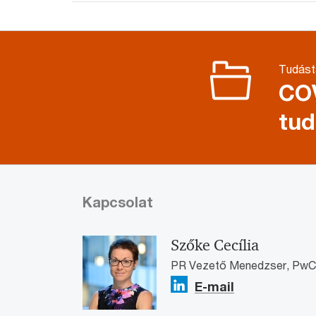
Tudástá
COV
tud
Kapcsolat
Szőke Cecília
PR Vezető Menedzser, PwC
E-mail