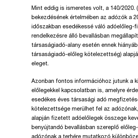
Mint eddig is ismeretes volt, a 140/2020. (I
bekezdésének értelmében az adózók a 202
időszakban esedékessé váló adóelőleg-fi
rendelkezésre álló bevallásban megállapí
társaságiadó-alany esetén ennek hiányába
társaságiadó-előleg kötelezettség) ala
eleget.
Azonban fontos információhoz jutunk a ki
előlegekkel kapcsolatban is, amelyre érd
esedékes éves társasági adó megfizetésén
kötelezettsége merülhet fel az adózónak
alapján fizetett adóelőlegek összege kev
benyújtandó bevallásban szereplő előleg
adózónak a terhére mutatkozó különbözet