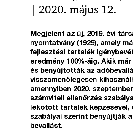
| 2020. május 12.
Megjelent az új, 2019. évi tár
nyomtatvány (1929), amely már
fejlesztési tartalék igénybevé
eredmény 100%-áig. Akik már 
és benyújtották az adóbevall
visszamenőlegesen kihasználh
amennyiben 2020. szeptember
számviteli ellenőrzés szabály
lekötött tartalék képzésével,
szabályai szerint benyújtják 
bevallást.