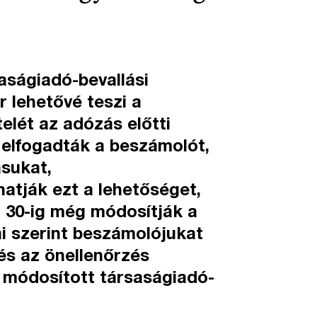
saságiadó-bevallási
 lehetővé teszi a
telét az adózás előtti
elfogadták a beszámolót,
ásukat,
atják ezt a lehetőséget,
 30-ig még módosítják a
ai szerint beszámolójukat
 és az önellenőrzés
a módosított társaságiadó-