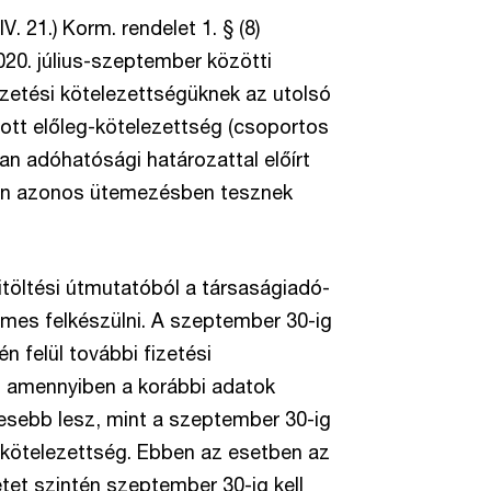
V. 21.) Korm. rendelet 1. § (8)
0. július-szeptember közötti
zetési kötelezettségüknek az utolsó
tott előleg-kötelezettség (csoportos
n adóhatósági határozattal előírt
pján azonos ütemezésben tesznek
töltési útmutatóból a társaságiadó-
emes felkészülni. A szeptember 30-ig
 felül további fizetési
, amennyiben a korábbi adatok
esebb lesz, mint a szeptember 30-ig
-kötelezettség. Ebben az esetben az
et szintén szeptember 30-ig kell