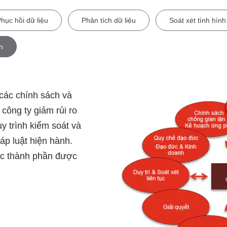
hục hồi dữ liệu
Phân tích dữ liệu
Soát xét tình hình
n
ế các chính sách và
công ty giảm rủi ro
uy trình kiểm soát và
áp luật hiện hành.
ác thành phần được