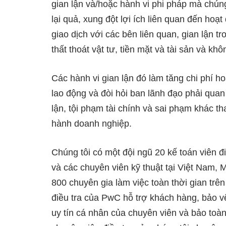
gian lận và/hoặc hành vi phi pháp mà chún
lại quả, xung đột lợi ích liên quan đến ho
giao dịch với các bên liên quan, gian lận tr
thất thoát vật tư, tiền mặt và tài sản và k
Các hành vi gian lận đó làm tăng chi phí h
lao động và đòi hỏi ban lãnh đạo phải quan
lận, tội phạm tài chính và sai phạm khác tha
hành doanh nghiệp.
Chúng tôi có một đội ngũ 20 kế toán viên đi
và các chuyên viên kỹ thuật tại Việt Nam, 
800 chuyên gia làm việc toàn thời gian trê
điều tra của PwC hỗ trợ khách hàng, bảo v
uy tín cá nhân của chuyên viên và bảo toàn