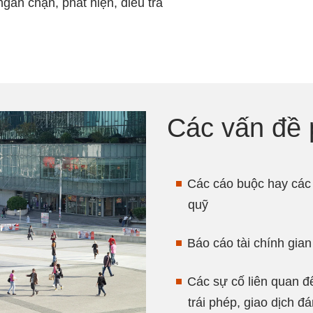
găn chặn, phát hiện, điều tra
Các vấn đề 
Các cáo buộc hay các v
quỹ
Báo cáo tài chính gian
Các sự cố liên quan đ
trái phép, giao dịch 