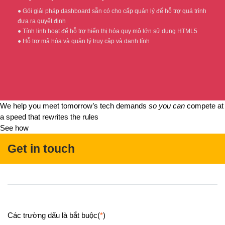
● Gói giải pháp dashboard sẵn có cho cấp quản lý để hỗ trợ quá trình
đưa ra quyết định
● Tính linh hoạt để hỗ trợ hiển thị hóa quy mô lớn sử dụng HTML5
● Hỗ trợ mã hóa và quản lý truy cập và danh tính
We help you meet tomorrow’s tech demands
so you can
compete at
a speed that rewrites the rules
See how
Get in touch
Các trường dấu là bắt buộc(
*
)