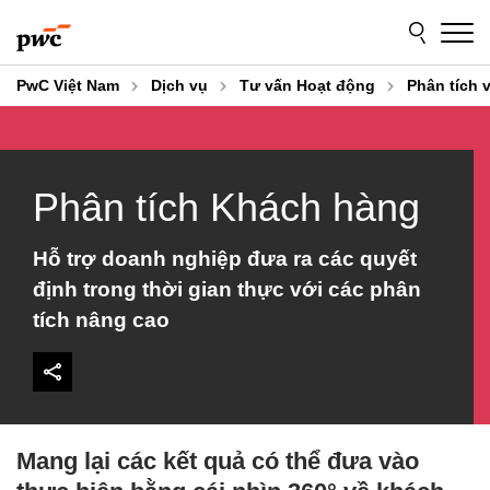
Skip
Skip
to
to
content
footer
PwC Việt Nam
Dịch vụ
Tư vấn Hoạt động
Phân tích v
Phân tích Khách hàng
Hỗ trợ doanh nghiệp đưa ra các quyết
định trong thời gian thực với các phân
tích nâng cao
Mang lại các kết quả có thể đưa vào