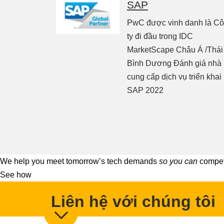
SAP
PwC được vinh danh là C
ty đi đầu trong IDC
MarketScape Châu Á /Thái
Bình Dương Đánh giá nhà
cung cấp dịch vụ triển khai
SAP 2022
We help you meet tomorrow’s tech demands
so you can
compete
See how
Liên hệ với chúng tôi