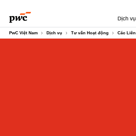
Skip
Skip
to
to
Dịch vụ
content
footer
PwC Việt Nam
Dịch vụ
Tư vấn Hoạt động
Các Liên