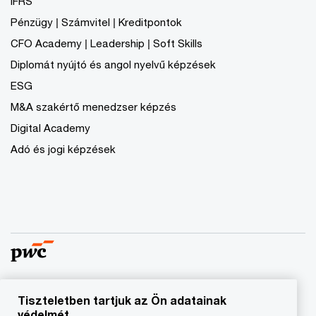
IFRS
Pénzügy | Számvitel | Kreditpontok
CFO Academy | Leadership | Soft Skills
Diplomát nyújtó és angol nyelvű képzések
ESG
M&A szakértő menedzser képzés
Digital Academy
Adó és jogi képzések
Tiszteletben tartjuk az Ön adatainak
© 2023 - 2026 PwC. Minden jog fenntartva. A „PwC”
védelmét