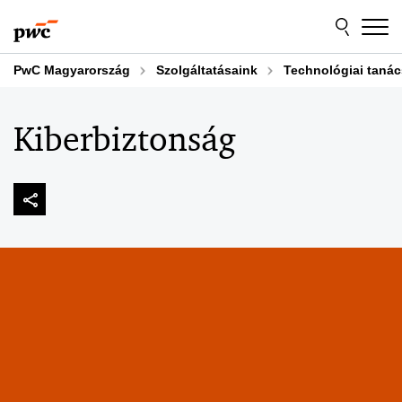
Skip
Skip
to
to
content
footer
PwC Magyarország
Szolgáltatásaink
Technológiai taná
Kiberbiztonság