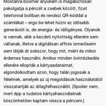
Mostanra boomer anyukám is magabiztosan
pakolgatja a pénzét a zsebek között, fizet
telefonnal boltban és rendezi QR-kóddal a
számlákat – ergo be lehet húzni az idősebb
generációt is, de energia- és időigényes. Olyanok
is vannak, akik a kezdeti nyitottság ellenére sem
váltanak, illetve a digitálisan affinis ismerőseim
sem látják át sokszor, hogy mit, miért és mikor
érdemes használni. Amikor minden óvintézkedés
ellenére ellopták a kártyaadataimat,
elgondolkodtam azon, hogy talán jogosak a
félelmek, amelyek az új megoldások használatától
visszatartják az átlagfelhasználót. (Spoiler: nem,
mert épp a tudatos kártyahasználatnak
köszönhetően kaptam vissza a pénzem.)