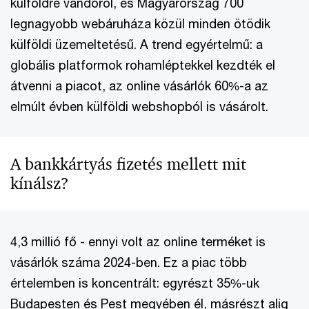
külföldre vándorol, és Magyarország 700
legnagyobb webáruháza közül minden ötödik
külföldi üzemeltetésű. A trend egyértelmű: a
globális platformok rohamléptekkel kezdték el
átvenni a piacot, az online vásárlók 60%-a az
elmúlt évben külföldi webshopból is vásárolt.
A bankkártyás fizetés mellett mit
kínálsz?
4,3 millió fő - ennyi volt az online terméket is
vásárlók száma 2024-ben. Ez a piac több
értelemben is koncentrált: egyrészt 35%-uk
Budapesten és Pest megyében él, másrészt alig