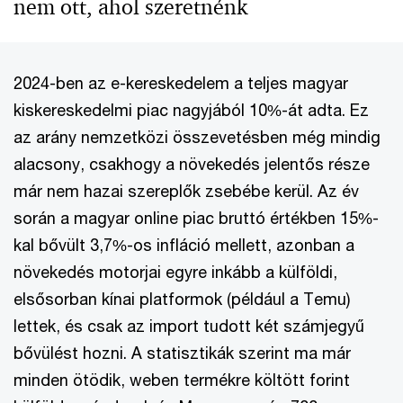
nem ott, ahol szeretnénk
2024-ben az e-kereskedelem a teljes magyar
kiskereskedelmi piac nagyjából 10%-át adta. Ez
az arány nemzetközi összevetésben még mindig
alacsony, csakhogy a növekedés jelentős része
már nem hazai szereplők zsebébe kerül. Az év
során a magyar online piac bruttó értékben 15%-
kal bővült 3,7%-os infláció mellett, azonban a
növekedés motorjai egyre inkább a külföldi,
elsősorban kínai platformok (például a Temu)
lettek, és csak az import tudott két számjegyű
bővülést hozni. A statisztikák szerint ma már
minden ötödik, weben termékre költött forint