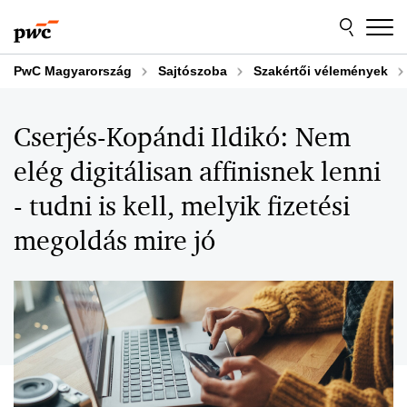
Skip
Skip
to
to
content
footer
PwC Magyarország
Sajtószoba
Szakértői vélemények
Cserjés-Kopándi Ildikó: Nem
elég digitálisan affinisnek lenni
- tudni is kell, melyik fizetési
megoldás mire jó