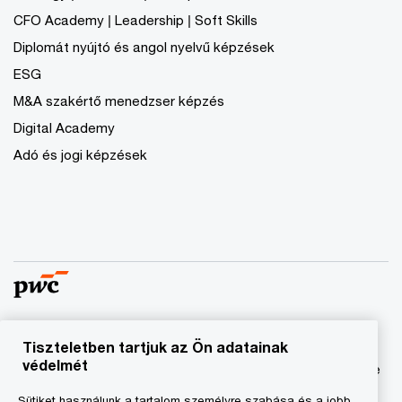
CFO Academy | Leadership | Soft Skills
Diplomát nyújtó és angol nyelvű képzések
ESG
M&A szakértő menedzser képzés
Digital Academy
Adó és jogi képzések
Tiszteletben tartjuk az Ön adatainak
© 2023 - 2026 PwC. Minden jog fenntartva. A „PwC”
védelmét
kifejezés a PricewaterhouseCoopers Könyvvizsgáló Kft.-re
és a PricewaterhouseCoopers Magyarország Kft.-re utal,
Sütiket használunk a tartalom személyre szabása és a jobb