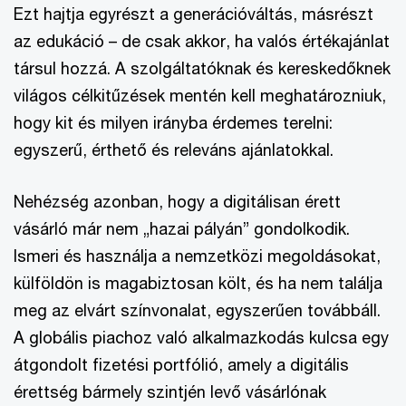
Ezt hajtja egyrészt a generációváltás, másrészt
az edukáció – de csak akkor, ha valós értékajánlat
társul hozzá. A szolgáltatóknak és kereskedőknek
világos célkitűzések mentén kell meghatározniuk,
hogy kit és milyen irányba érdemes terelni:
egyszerű, érthető és releváns ajánlatokkal.
Nehézség azonban, hogy a digitálisan érett
vásárló már nem „hazai pályán” gondolkodik.
Ismeri és használja a nemzetközi megoldásokat,
külföldön is magabiztosan költ, és ha nem találja
meg az elvárt színvonalat, egyszerűen továbbáll.
A globális piachoz való alkalmazkodás kulcsa egy
átgondolt fizetési portfólió, amely a digitális
érettség bármely szintjén levő vásárlónak