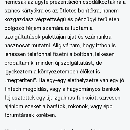
nemcsak az ügyfélprezentáción csodálkoztak rá a
színes kártyákra és az ötletes borítékra, hanem
közgazdász végzettségű és pénzügyi területen
dolgozó férjem számára is tudtam a
szolgáltatások palettáján újat és számunkra
hasznosat mutatni. Alig vártam, hogy itthon is
lehessen telefonnal fizetni a boltban, lelkesen
próbáltam ki minden új szolgáltatást, de
igyekeztem a környezetemben élőket is
„megtéríteni”. Ha egy-egy élethelyzetre van egy jó
fintech megoldás, vagy a hagyományos bankok
fejlesztettek egy új, izgalmas funkciót, szívesen
ajánlom ezeket a barátok, rokonok, vagy épp
fórumtársak körében.