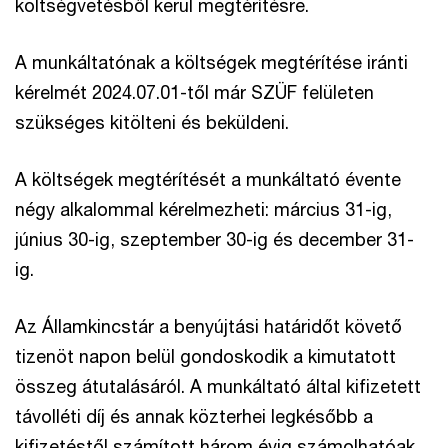
költségvetésből kerül megtérítésre.
A munkáltatónak a költségek megtérítése iránti
kérelmét 2024.07.01-től már SZÜF felületen
szükséges kitölteni és beküldeni.
A költségek megtérítését a munkáltató évente
négy alkalommal kérelmezheti: március 31-ig,
június 30-ig, szeptember 30-ig és december 31-
ig.
Az Államkincstár a benyújtási határidőt követő
tizenöt napon belül gondoskodik a kimutatott
összeg átutalásáról. A munkáltató által kifizetett
távolléti díj és annak közterhei legkésőbb a
kifizetéstől számított három évig számolhatóak