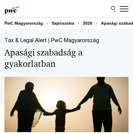
Skip
Skip
to
to
content
footer
PwC Magyarország
Sajtószoba
2026
Apasági szabad
Tax & Legal Alert | PwC Magyarország
Apasági szabadság a
gyakorlatban