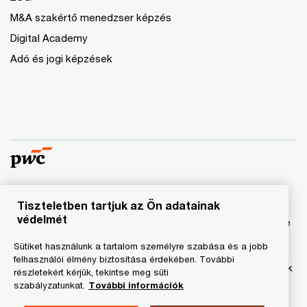
M&A szakértő menedzser képzés
Digital Academy
Adó és jogi képzések
Tiszteletben tartjuk az Ön adatainak
© 2023 - 2026 PwC. Minden jog fenntartva. A „PwC”
védelmét
kifejezés a PricewaterhouseCoopers Könyvvizsgáló Kft.-re
és a PricewaterhouseCoopers Magyarország Kft.-re utal,
Sütiket használunk a tartalom személyre szabása és a jobb
amelyek az önálló és független jogi személyekből álló
felhasználói élmény biztosítása érdekében. További
PricewaterhouseCoopers International Limited hálózatának
részletekért kérjük, tekintse meg süti
tagja.
szabályzatunkat.
További információk