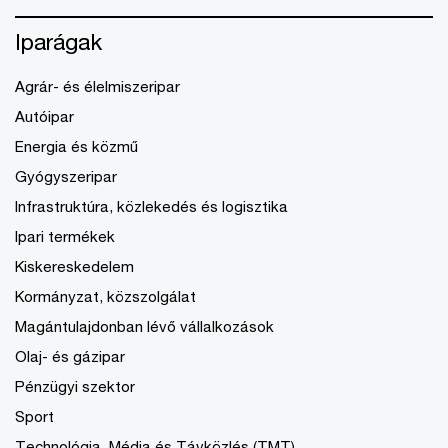
Iparágak
Agrár- és élelmiszeripar
Autóipar
Energia és közmű
Gyógyszeripar
Infrastruktúra, közlekedés és logisztika
Ipari termékek
Kiskereskedelem
Kormányzat, közszolgálat
Magántulajdonban lévő vállalkozások
Olaj- és gázipar
Pénzügyi szektor
Sport
Technológia, Média és Távközlés (TMT)