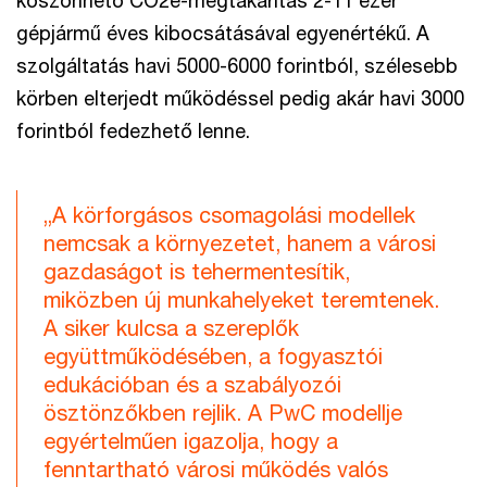
köszönhető CO2e-megtakarítás 2-11 ezer
gépjármű éves kibocsátásával egyenértékű. A
szolgáltatás havi 5000-6000 forintból, szélesebb
körben elterjedt működéssel pedig akár havi 3000
forintból fedezhető lenne.
„A körforgásos csomagolási modellek
nemcsak a környezetet, hanem a városi
gazdaságot is tehermentesítik,
miközben új munkahelyeket teremtenek.
A siker kulcsa a szereplők
együttműködésében, a fogyasztói
edukációban és a szabályozói
ösztönzőkben rejlik. A PwC modellje
egyértelműen igazolja, hogy a
fenntartható városi működés valós