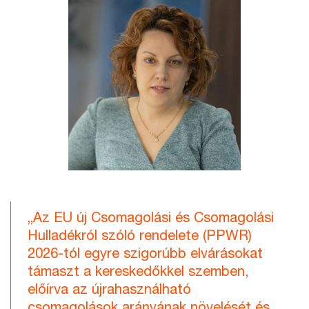
„Az EU új Csomagolási és Csomagolási
Hulladékról szóló rendelete (PPWR)
2026-tól egyre szigorúbb elvárásokat
támaszt a kereskedőkkel szemben,
előírva az újrahasználható
csomagolások arányának növelését és