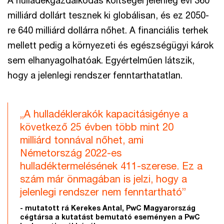
A hulladékgazdálkodás költségei jelenleg évi 360
milliárd dollárt tesznek ki globálisan, és ez 2050-
re 640 milliárd dollárra nőhet. A financiális terhek
mellett pedig a környezeti és egészségügyi károk
sem elhanyagolhatóak. Egyértelműen látszik,
hogy a jelenlegi rendszer fenntarthatatlan.
„A hulladéklerakók kapacitásigénye a
következő 25 évben több mint 20
milliárd tonnával nőhet, ami
Németország 2022-es
hulladéktermelésének 411-szerese. Ez a
szám már önmagában is jelzi, hogy a
jelenlegi rendszer nem fenntartható”
- mutatott rá Kerekes Antal, PwC Magyarország
cégtársa a kutatást bemutató eseményen a PwC