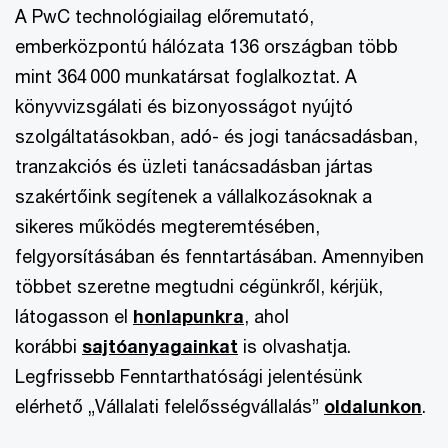
A PwC technológiailag előremutató,
emberközpontú hálózata 136 országban több
mint 364 000 munkatársat foglalkoztat. A
könyvvizsgálati és bizonyosságot nyújtó
szolgáltatásokban, adó- és jogi tanácsadásban,
tranzakciós és üzleti tanácsadásban jártas
szakértőink segítenek a vállalkozásoknak a
sikeres működés megteremtésében,
felgyorsításában és fenntartásában. Amennyiben
többet szeretne megtudni cégünkről, kérjük,
látogasson el
honlapunkra
, ahol
korábbi
sajtóanyagainkat
is olvashatja.
Legfrissebb Fenntarthatósági jelentésünk
elérhető „Vállalati felelősségvállalás”
oldalunkon
.