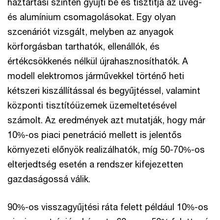
háztartási szinten gyűjti be és tisztítja az üveg-
és alumínium csomagolásokat. Egy olyan
szcenáriót vizsgált, melyben az anyagok
körforgásban tarthatók, ellenállók, és
értékcsökkenés nélkül újrahasznosíthatók. A
modell elektromos járművekkel történő heti
kétszeri kiszállítással és begyűjtéssel, valamint
központi tisztítóüzemek üzemeltetésével
számolt. Az eredmények azt mutatják, hogy már
10%-os piaci penetráció mellett is jelentős
környezeti előnyök realizálhatók, míg 50-70%-os
elterjedtség esetén a rendszer kifejezetten
gazdaságossá válik.
90%-os visszagyűjtési ráta felett például 10%-os