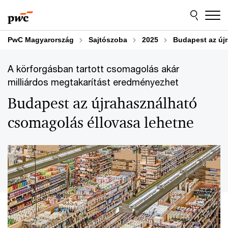
Skip
Skip
to
to
content
footer
PwC Magyarország
Sajtószoba
2025
Budapest az új
A körforgásban tartott csomagolás akár
milliárdos megtakarítást eredményezhet
Budapest az újrahasználható
csomagolás éllovasa lehetne