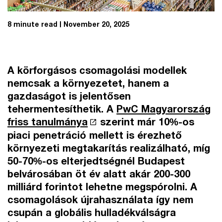
8 minute read
November 20, 2025
A körforgásos csomagolási modellek
nemcsak a környezetet, hanem a
gazdaságot is jelentősen
tehermentesíthetik. A
PwC Magyarország
friss tanulmánya
szerint már 10%-os
piaci penetráció mellett is érezhető
környezeti megtakarítás realizálható, míg
50-70%-os elterjedtségnél Budapest
belvárosában öt év alatt akár 200-300
milliárd forintot lehetne megspórolni. A
csomagolások újrahasználata így nem
csupán a globális hulladékválságra