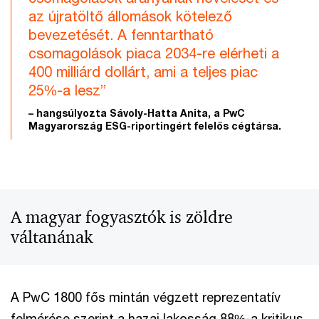
az újratöltő állomások kötelező
bevezetését. A fenntartható
csomagolások piaca 2034-re elérheti a
400 milliárd dollárt, ami a teljes piac
25%-a lesz”
– hangsúlyozta Sávoly-Hatta Anita, a PwC
Magyarország ESG-riportingért felelős cégtársa.
A magyar fogyasztók is zöldre
váltanának
A PwC 1800 fős mintán végzett reprezentatív
felmérése szerint a hazai lakosság 88%-a kritikus