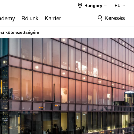
Hungary
HU
Keresés
ademy
Rólunk
Karrier
si kötelezettségére