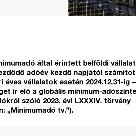
nimumadó által érintett belföldi vállal
ezdődő adóév kezdő napjától számítot
ri éves vállalatok esetén 2024.12.31-ig –
et ír elő a globális minimum-adószinte
dókról szóló 2023. évi LXXXIV. törvény
n: „Minimumadó tv.”).