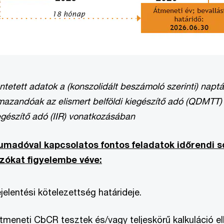
tüntetett adatok a (konszolidált beszámoló szerinti) napt
mazandóak az elismert belföldi kiegészítő adó (QDMTT)
egészítő adó (IIR) vonatkozásában
umadóval kapcsolatos fontos feladatok időrendi 
zókat figyelembe véve:
ejelentési kötelezettség határideje.
Átmeneti CbCR tesztek és/vagy teljeskörű kalkuláció el