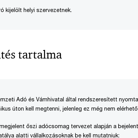
ó kijelölt helyi szervezetnek.
tés tartalma
emzeti Adó és Vámhivatal által rendszeresített nyomt
ikus úton kell megtenni, jelenleg ez még nem elérhető
megjelent őszi adócsomag tervezet alapján a bejelen
álya alatti vállalkozásoknak be kell mutatniuk: