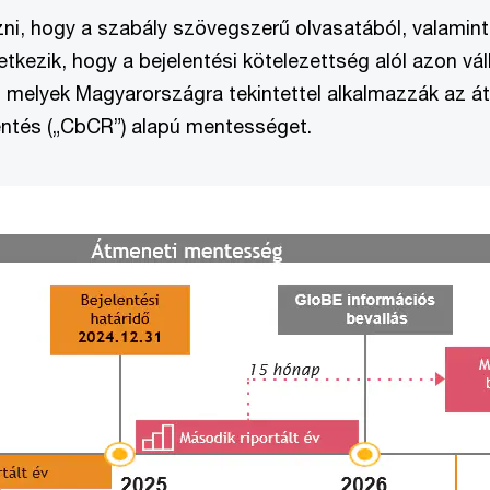
i, hogy a szabály szövegszerű olvasatából, valamin
etkezik, hogy a bejelentési kötelezettség alól azon vá
melyek Magyarországra tekintettel alkalmazzák az á
entés („CbCR”) alapú mentességet.