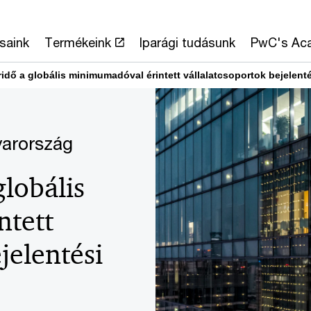
saink
Termékeink
Iparági tudásunk
PwC's Ac
idő a globális minimumadóval érintett vállalatcsoportok bejelenté
yarország
globális
ntett
jelentési