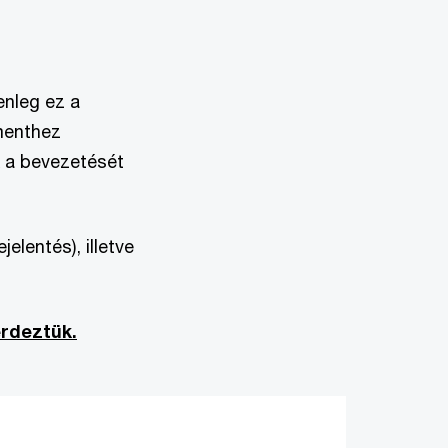
enleg ez a
menthez
k a bevezetését
elentés), illetve
rdeztük.