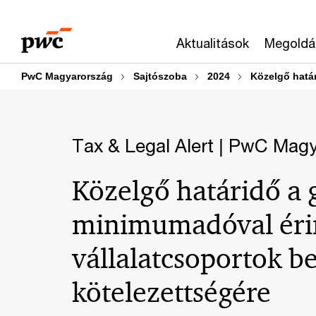
Skip
Skip
to
to
Aktualitások
Megoldá
content
footer
PwC Magyarország
Sajtószoba
2024
Közelgő határ
Tax & Legal Alert | PwC Mag
Közelgő határidő a 
minimumadóval éri
vállalatcsoportok be
kötelezettségére