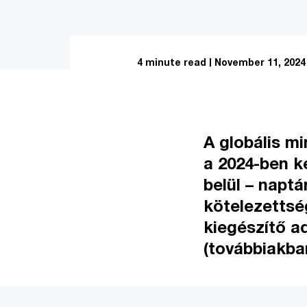
4 minute read
November 11, 2024
A globális mi
a 2024-ben k
belül – naptá
kötelezettség
kiegészítő a
(továbbiakba