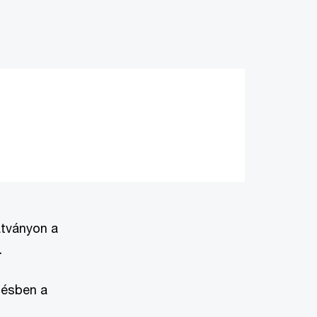
atványon a
.
tésben a