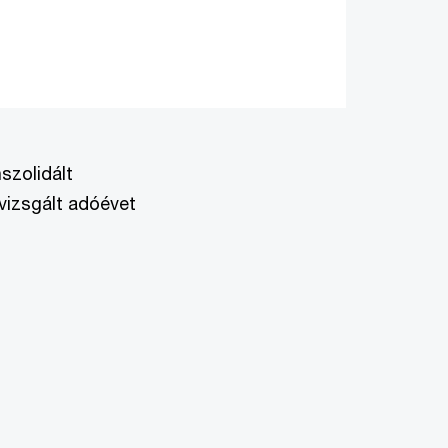
szolidált
 vizsgált adóévet