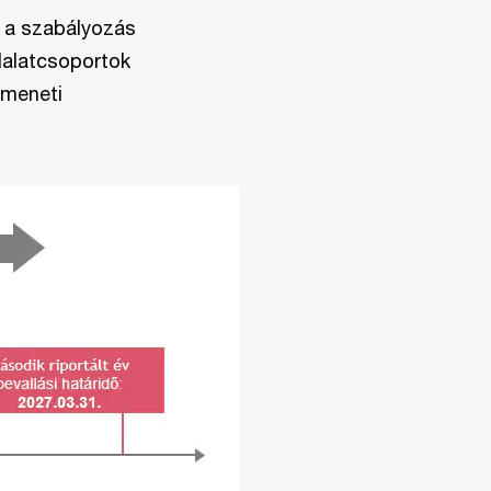
t a szabályozás
llalatcsoportok
tmeneti