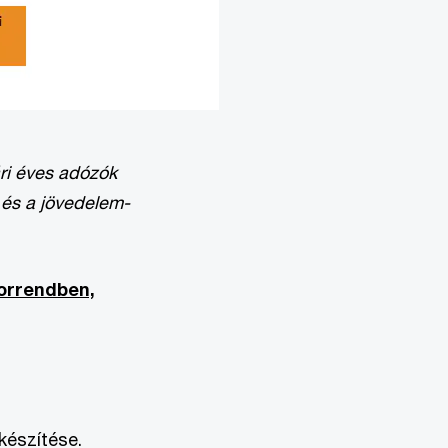
ári éves adózók
 és a jövedelem-
sorrendben,
készítése.