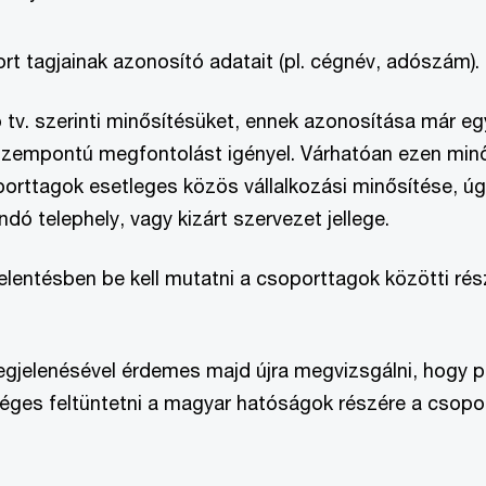
ort tagjainak azonosító adatait (pl. cégnév, adószám).
v. szerinti minősítésüket, ennek azonosítása már egy
empontú megfontolást igényel. Várhatóan ezen minős
orttagok esetleges közös vállalkozási minősítése, ú
ndó telephely, vagy kizárt szervezet jellege.
lentésben be kell mutatni a csoporttagok közötti ré
.
gjelenésével érdemes majd újra megvizsgálni, hogy 
éges feltüntetni a magyar hatóságok részére a csopo