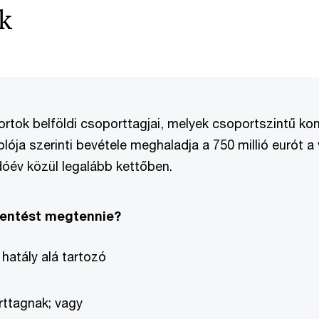
ek
ortok belföldi csoporttagjai, melyek csoportszintű kon
ója szerinti bevétele meghaladja a 750 millió eurót a
óév közül legalább kettőben.
elentést megtennie?
hatály alá tartozó
rttagnak; vagy