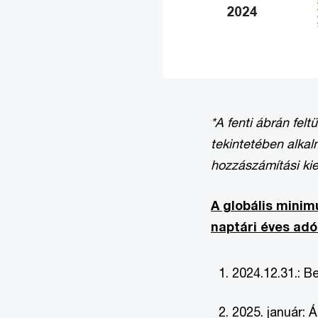
*A fenti ábrán fel
tekintetében alkal
hozzászámítási ki
A globális minim
naptári éves adó
2024.12.31.: B
2025. január: 