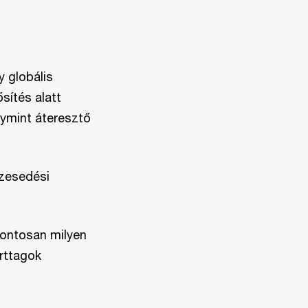
 globális
ítés alatt
gymint áteresztő
szesedési
pontosan milyen
rttagok