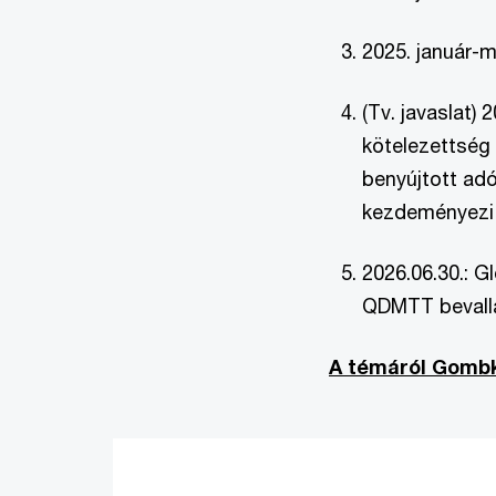
2025. január-m
(Tv. javaslat)
kötelezettség
benyújtott ad
kezdeményezi
2026.06.30.: G
QDMTT bevall
A témáról Gombk