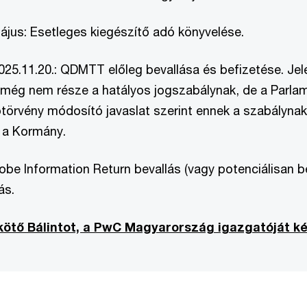
ájus: Esetleges kiegészítő adó könyvelése.
 2025.11.20.: QDMTT előleg bevallása és befizetése. Jel
 még nem része a hatályos jogszabálynak, de a Parla
ótörvény módosító javaslat szerint ennek a szabályna
 a Kormány.
lobe Information Return bevallás (vagy potenciálisan bej
ás.
ötő Bálintot, a PwC Magyarország igazgatóját ké