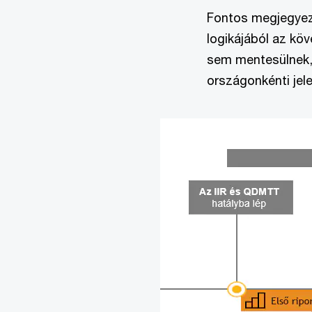
Fontos megjegyezn
logikájából az köv
sem mentesülnek, 
országonkénti jel