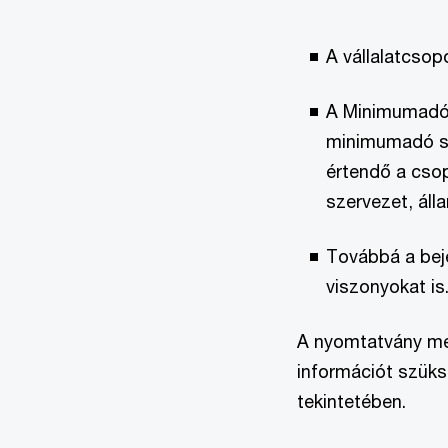
A vállalatcsop
A Minimumadó t
minimumadó sz
értendő a csop
szervezet, álla
Továbbá a beje
viszonyokat is
A nyomtatvány me
információt szüks
tekintetében.