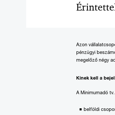
Érintett
Azon vállalatcsop
pénzügyi beszámol
megelőző négy ad
Kinek kell a bej
A Minimumadó tv. 
belföldi csopo