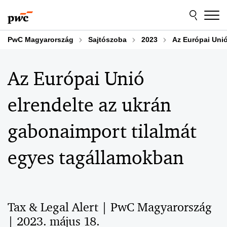
Skip
Skip
to
to
content
footer
PwC Magyarország
Sajtószoba
2023
Az Európai Unió
Az Európai Unió
elrendelte az ukrán
gabonaimport tilalmát
egyes tagállamokban
Tax & Legal Alert | PwC Magyarország
| 2023. május 18.