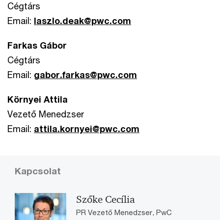
Cégtárs
Email:
laszlo.deak@pwc.com
Farkas Gábor
Cégtárs
Email:
gabor.farkas@pwc.com
Környei Attila
Vezető Menedzser
Email:
attila.kornyei@pwc.com
Kapcsolat
Szőke Cecília
PR Vezető Menedzser, PwC