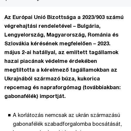
Az Európai Unió Bizottsága a 2023/903 számú
végrehajtási rendeletével – Bulgária,
Lengyelország, Magyarország, Románia és
Szlovákia kérésének megfelelően – 2023.
május 2-ai hatállyal, az említett tagállamok
hazai piacának védelme érdekében
megtiltotta a kérelmező tagállamokban az
Ukrajnából származó búza, kukorica
repcemag és napraforgómag (továbbiakban:
gabonafélék) importját.
A korlátozás nemcsak az ukrán származású
gabonafélék szabadforgalomba bocsátását,