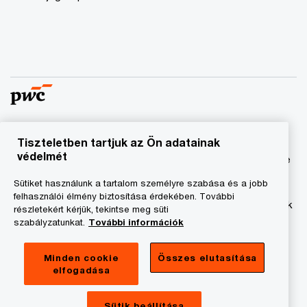
Tiszteletben tartjuk az Ön adatainak
© 2023 - 2026 PwC. Minden jog fenntartva. A „PwC”
védelmét
kifejezés a PricewaterhouseCoopers Könyvvizsgáló Kft.-re
és a PricewaterhouseCoopers Magyarország Kft.-re utal,
Sütiket használunk a tartalom személyre szabása és a jobb
amelyek az önálló és független jogi személyekből álló
felhasználói élmény biztosítása érdekében. További
PricewaterhouseCoopers International Limited hálózatának
részletekért kérjük, tekintse meg süti
tagja.
szabályzatunkat.
További információk
Adatkezelési tájékoztató
Minden cookie
Összes elutasítása
elfogadása
Cookie tájékoztató
Jogi közlemény
Sütik beállítása