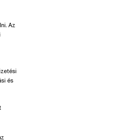
ni. Az
i
izetési
ási és
t
az