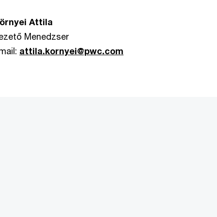
örnyei Attila
ezető Menedzser
mail:
attila.kornyei@pwc.com