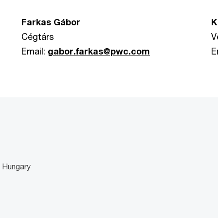
Farkas Gábor
K
Cégtárs
V
Email:
gabor.farkas@pwc.com
E
 Hungary