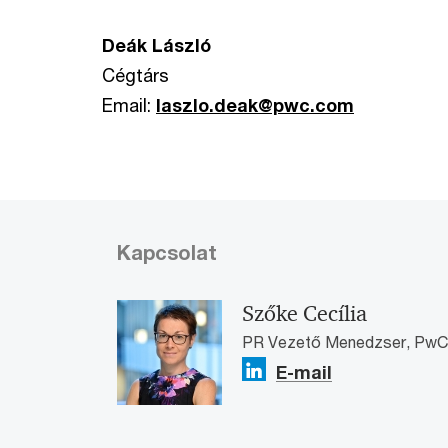
Deák László
Cégtárs
Email:
laszlo.deak@pwc.com
Kapcsolat
Szőke Cecília
PR Vezető Menedzser, PwC
E-mail