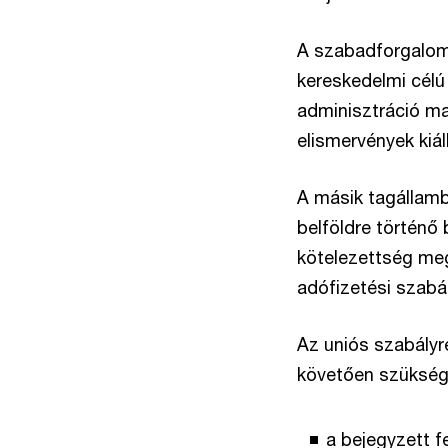
A szabadforgalom
kereskedelmi célú
adminisztráció ma
elismervények kiál
A másik tagállam
belföldre történő
kötelezettség meg
adófizetési szabál
Az uniós szabályr
követően szüksége
a bejegyzett f