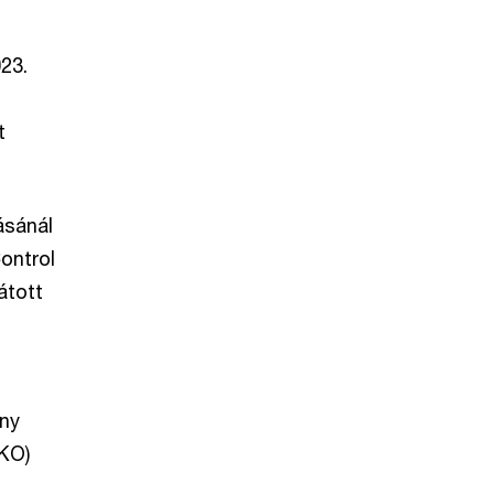
23.
t
ásánál
ontrol
átott
ány
EKO)