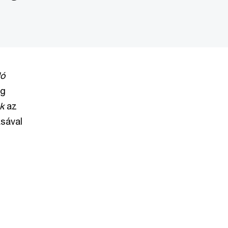
ló
eg
k
az
ásával