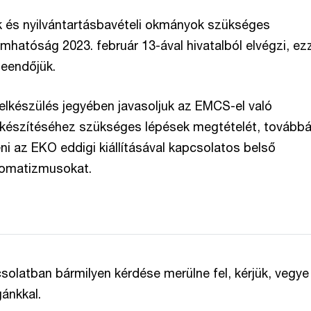
k és nyilvántartásbavételi okmányok szükséges
mhatóság 2023. február 13-ával hivatalból elvégzi, ez
teendőjük.
felkészülés jegyében javasoljuk az EMCS-el való
készítéséhez szükséges lépések megtételét, tovább
ni az EKO eddigi kiállításával kapcsolatos belső
tomatizmusokat.
olatban bármilyen kérdése merülne fel, kérjük, vegye 
gánkkal.