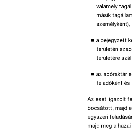
valamely tagá
másik tagállam
személyként),
a bejegyzett k
területén sza
területére szá
az adóraktár 
feladóként és 
Az eseti igazolt 
bocsátott, majd eg
egyszeri feladásár
majd meg a hazai