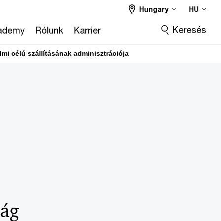
Hungary
HU
Keresés
ademy
Rólunk
Karrier
mi célú szállításának adminisztrációja
zág