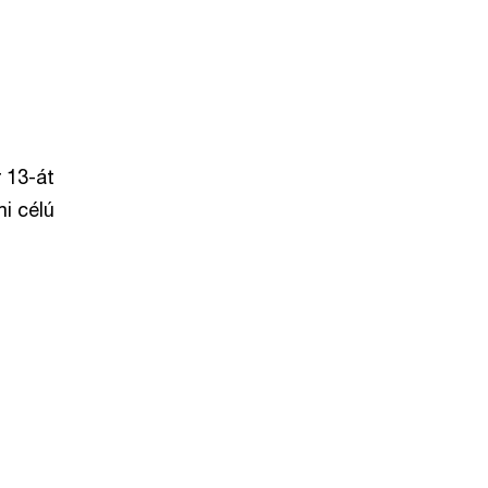
 13-át
i célú