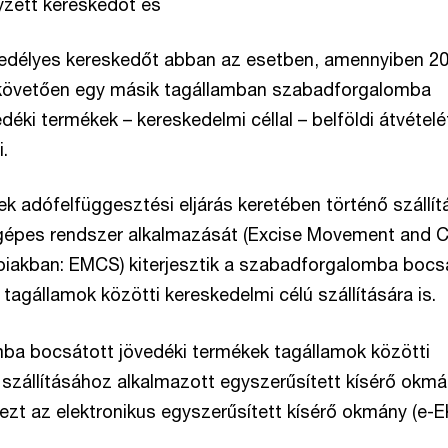
yzett kereskedőt és
gedélyes kereskedőt abban az esetben, amennyiben 20
 követően egy másik tagállamban szabadforgalomba
déki termékek – kereskedelmi céllal – belföldi átvételé
.
ek adófelfüggesztési eljárás keretében történő szállít
gépes rendszer alkalmazását (Excise Movement and C
iakban: EMCS) kiterjesztik a szabadforgalomba bocs
tagállamok közötti kereskedelmi célú szállítására is.
ba bocsátott jövedéki termékek tagállamok közötti
 szállításához alkalmazott egyszerűsített kísérő okm
ezt az elektronikus egyszerűsített kísérő okmány (e-