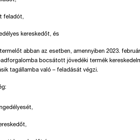
t feladót,
edélyes kereskedőt, és
rtermelőt abban az esetben, amennyiben 2023. február
adforgalomba bocsátott jövedéki termék kereskedelm
ásik tagállamba való – feladását végzi.
ég:
engedélyesét,
ereskedőt,