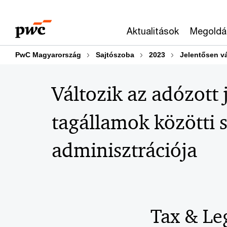
Skip
Skip
to
to
Aktualitások
Megoldá
content
footer
PwC Magyarország
Sajtószoba
2023
Jelentősen vá
Változik az adózott
tagállamok közötti s
adminisztrációja
Tax & Le