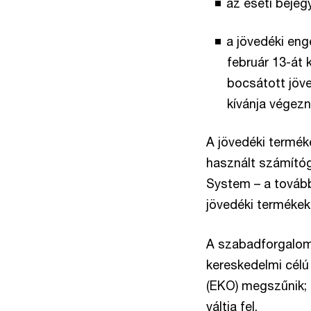
az eseti bejeg
a jövedéki en
február 13-át
bocsátott jöve
kívánja végezni
A jövedéki termék
használt számító
System – a tovább
jövedéki termékek 
A szabadforgalom
kereskedelmi célú
(EKO) megszűnik; 
váltja fel.