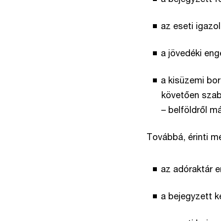
az eseti igazol
a jövedéki eng
a kisüzemi bo
követően szab
– belföldről m
Továbbá, érinti m
az adóraktár 
a bejegyzett k