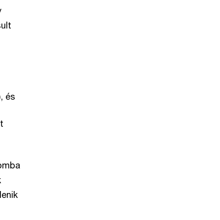
y
ult
, és
t
lomba
k
lenik