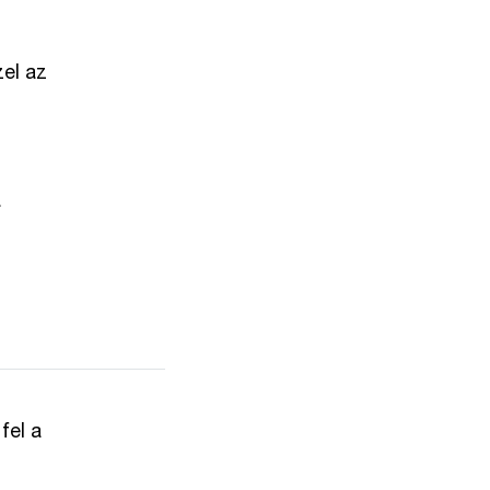
zel az
á
fel a