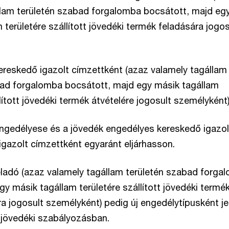
llam területén szabad forgalomba bocsátott, majd eg
 területére szállított jövedéki termék feladására jogos
ereskedő igazolt címzettként (azaz valamely tagállam
bad forgalomba bocsátott, majd egy másik tagállam
llított jövedéki termék átvételére jogosult személyként)
engedélyese és a jövedék engedélyes kereskedő igazol
igazolt címzettként egyaránt eljárhasson.
feladó (azaz valamely tagállam területén szabad forga
y másik tagállam területére szállított jövedéki termé
a jogosult személyként) pedig új engedélytípusként je
 jövedéki szabályozásban.