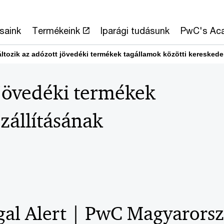
saink
Termékeink
Iparági tudásunk
PwC's Ac
ltozik az adózott jövedéki termékek tagállamok közötti kereskedel
 jövedéki termékek
zállításának
gal Alert | PwC Magyarors