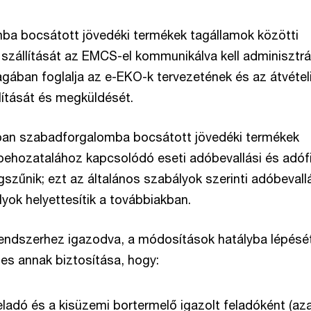
ba bocsátott jövedéki termékek tagállamok közötti
 szállítását az EMCS-el kommunikálva kell adminisztrál
gában foglalja az e-EKO-k tervezetének és az átvétel
lítását és megküldését.
ban szabadforgalomba bocsátott jövedéki termékek
 behozatalához kapcsolódó eseti adóbevallási és adóf
szűnik; ezt az általános szabályok szerinti adóbevall
yok helyettesítik a továbbiakban.
endszerhez igazodva, a módosítások hatályba lépésé
s annak biztosítása, hogy:
eladó és a kisüzemi bortermelő igazolt feladóként (az