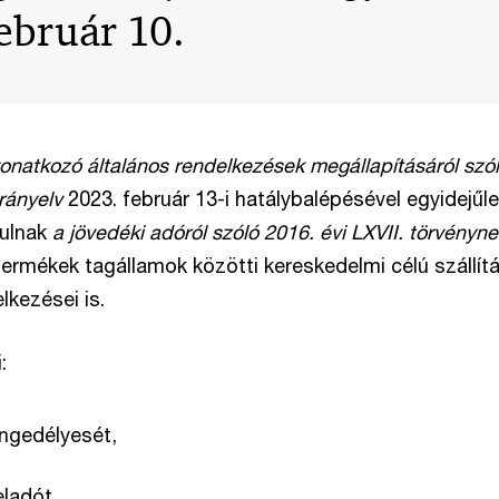
ebruár 10.
onatkozó általános rendelkezések megállapításáról szó
rányelv
2023. február 13-i hatálybalépésével egyidejűl
ulnak
a jövedéki adóról szóló 2016. évi LXVII. törvényne
termékek tagállamok közötti kereskedelmi célú szállít
lkezései is.
i:
engedélyesét,
eladót,