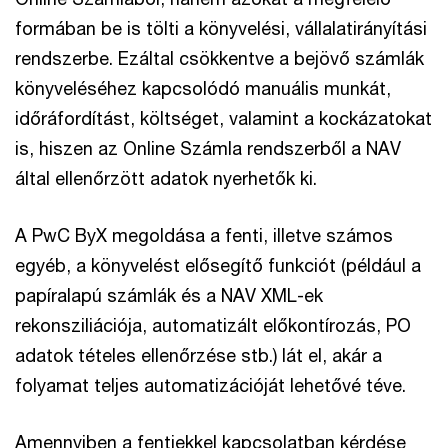
formában be is tölti a könyvelési, vállalatirányítási
rendszerbe. Ezáltal csökkentve a bejövő számlák
könyveléséhez kapcsolódó manuális munkát,
időráfordítást, költséget, valamint a kockázatokat
is, hiszen az Online Számla rendszerből a NAV
által ellenőrzött adatok nyerhetők ki.
A PwC ByX megoldása a fenti, illetve számos
egyéb, a könyvelést elősegítő funkciót (például a
papíralapú számlák és a NAV XML-ek
rekonsziliációja, automatizált előkontírozás, PO
adatok tételes ellenőrzése stb.) lát el, akár a
folyamat teljes automatizációját lehetővé téve.
Amennyiben a fentiekkel kapcsolatban kérdése