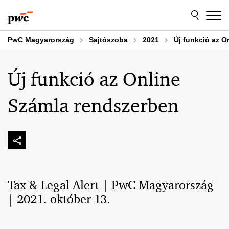
Skip
Skip
to
to
content
footer
PwC Magyarország
Sajtószoba
2021
Új funkció az O
Új funkció az Online
Számla rendszerben
Tax & Legal Alert | PwC Magyarország
| 2021. október 13.