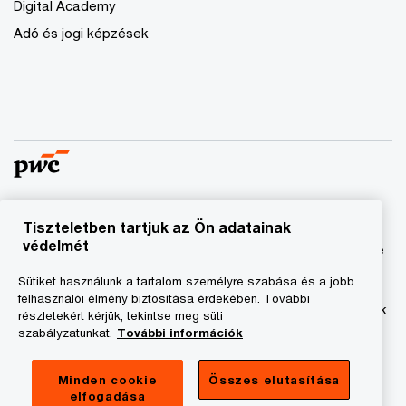
Digital Academy
Adó és jogi képzések
Tiszteletben tartjuk az Ön adatainak
© 2023 - 2026 PwC. Minden jog fenntartva. A „PwC”
védelmét
kifejezés a PricewaterhouseCoopers Könyvvizsgáló Kft.-re
és a PricewaterhouseCoopers Magyarország Kft.-re utal,
Sütiket használunk a tartalom személyre szabása és a jobb
amelyek az önálló és független jogi személyekből álló
felhasználói élmény biztosítása érdekében. További
PricewaterhouseCoopers International Limited hálózatának
részletekért kérjük, tekintse meg süti
tagja.
szabályzatunkat.
További információk
Adatkezelési tájékoztató
Minden cookie
Összes elutasítása
elfogadása
Cookie tájékoztató