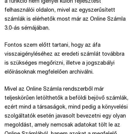
a funkció nem igényel külön fejlesztést
felhasználói oldalon, mivel az egyszerűsített
számlák is elérhetők most már az Online Számla
3.0-ás sémájában.
Fontos szem előtt tartani, hogy az áfa
visszaigényléséhez az eredeti számlát továbbra
is szükséges megőrizni, illetve a jogszabályi
előírásoknak megfelelően archiválni.
Mivel az Online Számla rendszerből már
teljeskörűen letölthetők a beföldi bejövő számlák,
ezért mind a társaságok, mind pedig a könyvelési
szolgáltatók esetén javasolt bevezetni egy olyan
megoldást, amely nemcsak adatokat tölt le az
Online Számlából, hanem azokat a megfelelő