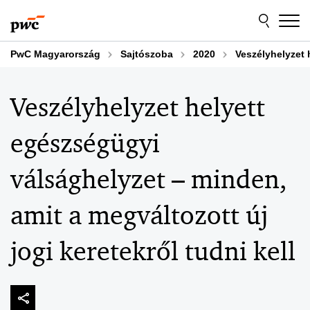
Skip
Skip
to
to
content
footer
PwC Magyarország
Sajtószoba
2020
Veszélyhelyzet 
Veszélyhelyzet helyett
egészségügyi
válsághelyzet – minden,
amit a megváltozott új
jogi keretekről tudni kell