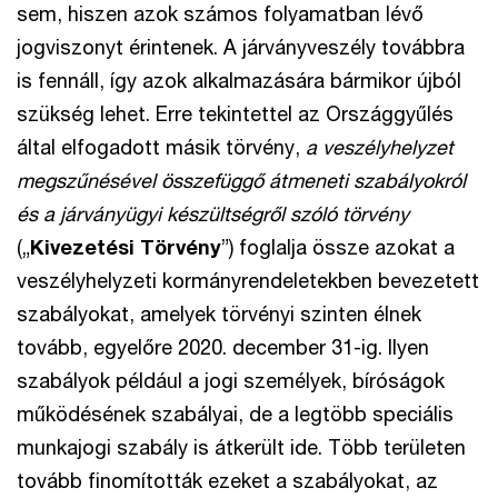
sem, hiszen azok számos folyamatban lévő
jogviszonyt érintenek. A járványveszély továbbra
is fennáll, így azok alkalmazására bármikor újból
szükség lehet. Erre tekintettel az Országgyűlés
által elfogadott másik törvény,
a veszélyhelyzet
megszűnésével összefüggő átmeneti szabályokról
és a járványügyi készültségről szóló törvény
(„
Kivezetési Törvény
”) foglalja össze azokat a
veszélyhelyzeti kormányrendeletekben bevezetett
szabályokat, amelyek törvényi szinten élnek
tovább, egyelőre 2020. december 31-ig. Ilyen
szabályok például a jogi személyek, bíróságok
működésének szabályai, de a legtöbb speciális
munkajogi szabály is átkerült ide. Több területen
tovább finomították ezeket a szabályokat, az