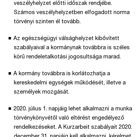
veszélyhelyzet előtti időszak rendjébe.
Számos veszélyhelyzetben elfogadott norma
törvényi szinten él tovább.
Az egészségügyi válsághelyzet kibővített
szabályaival a kormánynak továbbra is széles
körű rendeletalkotási jogosultsága marad.
A kormány továbbra is korlátozhatja a
kereskedelmi egységek működését, illetve a
személyek mozgását.
2020. július 1. napjáig lehet alkalmazni a munka
törvénykönyvétől való eltérést engedélyező
rendelkezéseket. A Kurzarbeit szabályait 2020.
december 31. napjáig kell alkalmazni, kérelmet