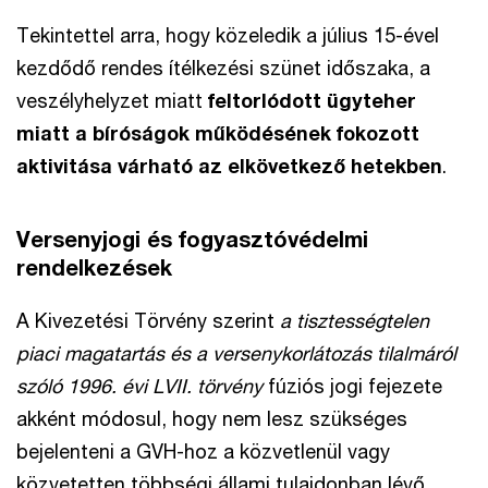
Tekintettel arra, hogy közeledik a július 15-ével
kezdődő rendes ítélkezési szünet időszaka, a
veszélyhelyzet miatt
feltorlódott ügyteher
miatt a bíróságok működésének fokozott
aktivitása várható az elkövetkező hetekben
.
Versenyjogi és fogyasztóvédelmi
rendelkezések
A Kivezetési Törvény szerint
a tisztességtelen
piaci magatartás és a versenykorlátozás tilalmáról
szóló 1996. évi LVII. törvény
fúziós jogi fejezete
akként módosul, hogy nem lesz szükséges
bejelenteni a GVH-hoz a közvetlenül vagy
közvetetten többségi állami tulajdonban lévő