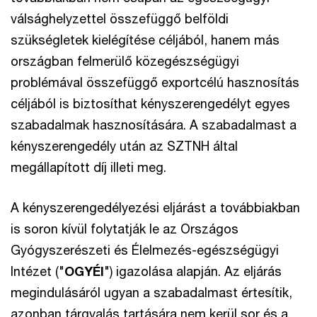
válsághelyzettel összefüggő belföldi
szükségletek kielégítése céljából, hanem más
országban felmerülő közegészségügyi
problémával összefüggő exportcélú hasznosítás
céljából is biztosíthat kényszerengedélyt egyes
szabadalmak hasznosítására. A szabadalmast a
kényszerengedély után az SZTNH által
megállapított díj illeti meg.
A kényszerengedélyezési eljárást a továbbiakban
is soron kívül folytatják le az Országos
Gyógyszerészeti és Élelmezés-egészségügyi
Intézet ("
OGYÉI
") igazolása alapján. Az eljárás
megindulásáról ugyan a szabadalmast értesítik,
azonban tárgyalás tartására nem kerül sor és a