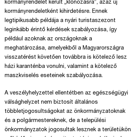
kormányrendelet került „klónozásra”, azaz új
kormányrendeletként kihirdetésre. Ennek
legtipikusabb példája a nyári turistaszezont
leginkább érintő kérdések szabályozása, így
például azoknak az országoknak a
meghatározása, amelyekből a Magyarországra
visszatérést követően továbbra is kötelező lesz
házi karanténba vonulni, valamint a kötelező
maszkviselés eseteinek szabályozása.
A veszélyhelyzettel ellentétben az egészségügyi
válsághelyzet nem biztosít általános
többletjogosultságokat az önkormányzatoknak
és a polgármestereknek, de a települési
önkormányzatok jogosultak lesznek a területükön