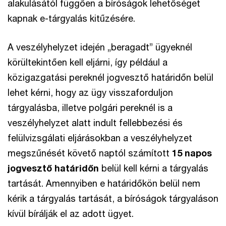
alakulásától függően a bíróságok lehetőséget
kapnak e-tárgyalás kitűzésére.
A veszélyhelyzet idején „beragadt” ügyeknél
körültekintően kell eljárni, így például a
közigazgatási pereknél jogvesztő határidőn belül
lehet kérni, hogy az ügy visszaforduljon
tárgyalásba, illetve polgári pereknél is a
veszélyhelyzet alatt indult fellebbezési és
felülvizsgálati eljárásokban a veszélyhelyzet
megszűnését követő naptól számított
15 napos
jogvesztő határidőn
belül kell kérni a tárgyalás
tartását. Amennyiben e határidőkön belül nem
kérik a tárgyalás tartását, a bíróságok tárgyaláson
kívül bírálják el az adott ügyet.