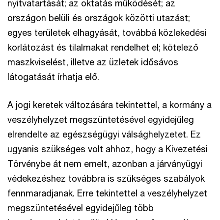
nyitvatartását; az oktatás működését; az
országon belüli és országok közötti utazást;
egyes területek elhagyását, továbbá közlekedési
korlátozást és tilalmakat rendelhet el; kötelező
maszkviselést, illetve az üzletek idősávos
látogatását írhatja elő.
A jogi keretek változására tekintettel, a kormány a
veszélyhelyzet megszüntetésével egyidejűleg
elrendelte az egészségügyi válsághelyzetet. Ez
ugyanis szükséges volt ahhoz, hogy a Kivezetési
Törvénybe át nem emelt, azonban a járványügyi
védekezéshez továbbra is szükséges szabályok
fennmaradjanak. Erre tekintettel a veszélyhelyzet
megszüntetésével egyidejűleg több