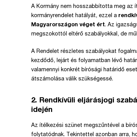
A Kormány nem hosszabbította meg az íté
kormányrendelet hatályát, ezzel a
rendkív
Magyarországon véget ért
. Az igazság
megszokottól eltérő szabályokkal, de műk
A Rendelet részletes szabályokat fogalm
kezdődő, lejárt és folyamatban lévő hatá
valamennyi konkrét bírósági határidő ese
átszámolása válik szükségessé.
2. Rendkívüli eljárásjogi szab
idején
Az ítélkezési szünet megszűntével a bírósá
folytatódnak. Tekintettel azonban arra, 