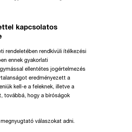
nettel kapcsolatos
e
i rendeletében rendkívüli ítélkezési
ben ennek gyakorlati
gymással ellentétes jogértelmezés
nytalanságot eredményezett a
niük kell-e a feleknek, illetve a
et, továbbá, hogy a bíróságok
e megnyugtató válaszokat adni.