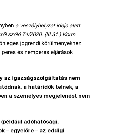
önyben
a veszélyhelyzet ideje alatt
ől szóló 74/2020. (III.31.) Korm.
ülönleges jogrendi körülményekhez
gi peres és nemperes eljárások
gy az igazságszolgáltatás nem
tatódnak, a határidők telnek, a
ben a személyes megjelenést nem
 (például adóhatósági,
ok – egyelőre – az eddigi