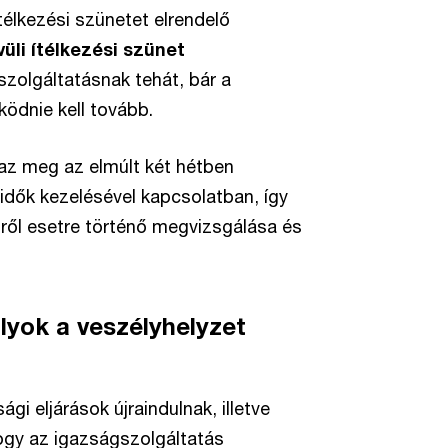
lkezési szünetet elrendelő
üli
ítélkezési szünet
szolgáltatásnak tehát, bár a
ödnie kell tovább.
az meg az elmúlt két hétben
ridők kezelésével kapcsolatban, így
tről esetre történő megvizsgálása és
ályok a veszélyhelyzet
gi eljárások újraindulnak, illetve
hogy az igazságszolgáltatás