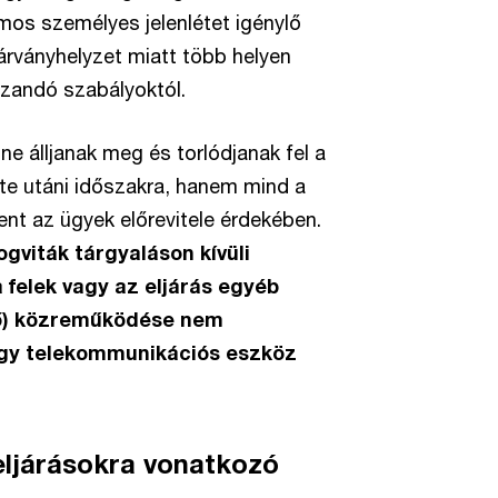
os személyes jelenlétet igénylő
járványhelyzet miatt több helyen
azandó szabályoktól.
ne álljanak meg és torlódjanak fel a
te utáni időszakra, hanem mind a
nt az ügyek előrevitele érdekében.
jogviták tárgyaláson kívüli
a felek vagy az eljárás egyéb
tő) közreműködése nem
agy telekommunikációs eszköz
eljárásokra vonatkozó