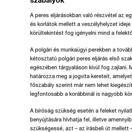
A peres eljárásokban való részvétel az eg
és korlátok mellett a veszélyhelyzet idej
körültekintést fog igényelni mind a felektő
A polgári és munkaügyi perekben a tovább
kétosztatú polgári peres eljárás első szak
egészében tárgyaláson kívül fog zajlani. M
határozza meg a jogvita kereteit, amelye
főszabály szerint már nem lehet kiegészí
legfontosabb a korábbinál is nagyobb kör
A bíróság szükség esetén a feleket nyilat
benyújtására hívhatja fel, illetve amenn
szükségessé, azt – az írásbeli út mellett