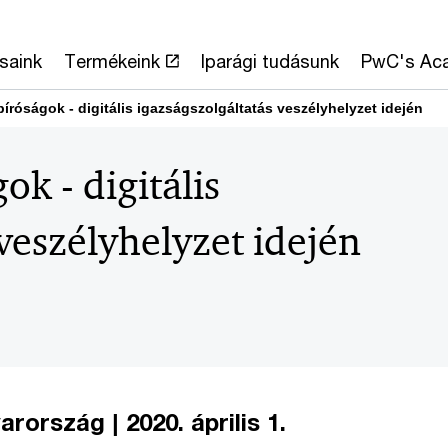
saink
Termékeink
Iparági tudásunk
PwC's Ac
bíróságok - digitális igazságszolgáltatás veszélyhelyzet idején
ok - digitális
veszélyhelyzet idején
ország | 2020. április 1.