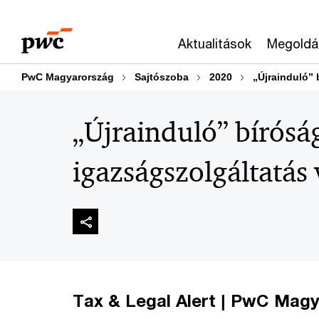
Skip
Skip
to
to
Aktualitások
Megoldá
content
footer
PwC Magyarország
Sajtószoba
2020
„Újrainduló” 
„Újrainduló” bíróság
igazságszolgáltatás 
Tax & Legal Alert | PwC Magyar