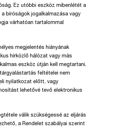
íróság. Ez utóbbi eszköz mibenlétét a
 a bíróságok jogalkalmazása vagy
ogja várhatóan tartalommal
mélyes megjelentés hiányának
nikus hírközlő hálózat vagy más
kalmas eszköz útján kell megtartani.
tárgyalástartás feltételei nem
li nyilatkozat előtt, vagy
osítást lehetővé tevő elektronikus
tétele válik szükségessé az eljárás
ezhető, a Rendelet szabályai szerint