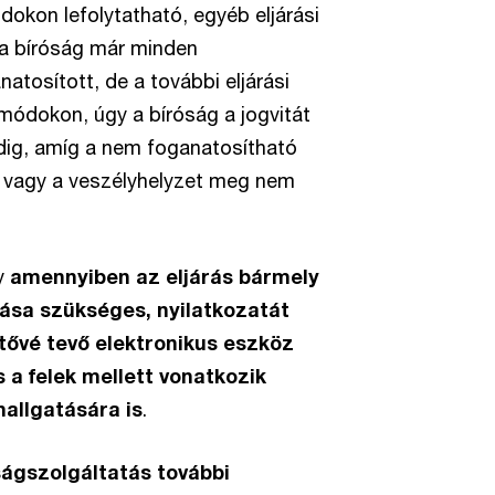
ódokon lefolytatható, egyéb eljárási
 a bíróság már minden
atosított, de a további eljárási
módokon, úgy a bíróság a jogvitát
addig, amíg a nem foganatosítható
l vagy a veszélyhelyzet meg nem
gy
amennyiben az eljárás bármely
ása szükséges, nyilatkozatát
tővé tevő elektronikus eszköz
s a felek mellett vonatkozik
allgatására is
.
ágszolgáltatás további