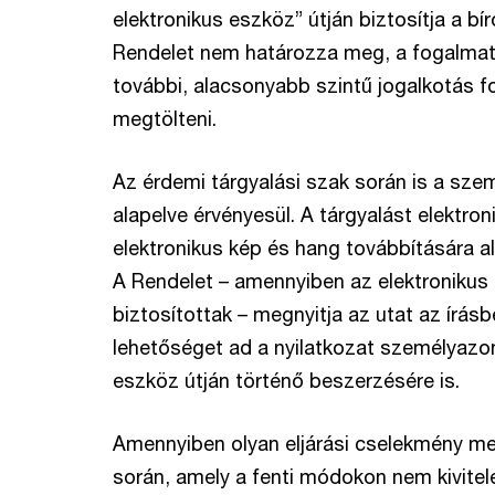
elektronikus eszköz” útján biztosítja a b
Rendelet nem határozza meg, a fogalmat
további, alacsonyabb szintű jogalkotás f
megtölteni.
Az érdemi tárgyalási szak során is a sze
alapelve érvényesül. A tárgyalást elektro
elektronikus kép és hang továbbítására al
A Rendelet – amennyiben az elektronikus 
biztosítottak – megnyitja az utat az írásbe
lehetőséget ad a nyilatkozat személyazon
eszköz útján történő beszerzésére is.
Amennyiben olyan eljárási cselekmény meg
során, amely a fenti módokon nem kivitel