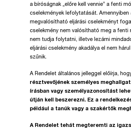
a bíróságnak „előre kell vennie” a fenti m
cselekmények lefolytatását. Amennyiben
megvalósítható eljárási cselekményt fogan
cselekmény nem valósítható meg a fenti 
nem tudja folytatni, illetve lezárni mind
eljárási cselekmény akadálya el nem háru
szűnik.
A Rendelet általános jelleggel előírja, ho
résztvevőjének személyes meghallgat
írásban vagy személyazonosítást lehe
útján kell beszerezni. Ez a rendelkezé
például a tanúk vagy a szakértők megh
A Rendelet tehát megteremti az igazs