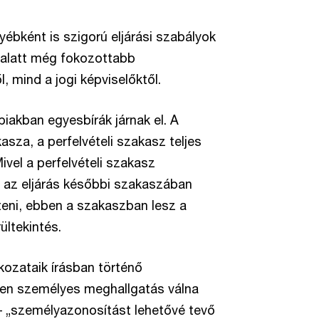
yébként is szigorú eljárási szabályok
e alatt még fokozottabb
l, mind a jogi képviselőktől.
iakban egyesbírák járnak el. A
asza, a perfelvételi szakasz teljes
ivel a perfelvételi szakasz
t az eljárás későbbi szakaszában
teni, ebben a szakaszban lesz a
ültekintés.
kozataik írásban történő
yiben személyes meghallgatás válna
 – „személyazonosítást lehetővé tevő