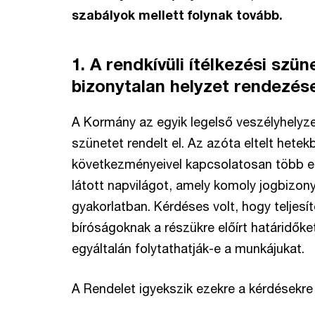
szabályok mellett folynak tovább.
1. A rendkívüli ítélkezési szü
bizonytalan helyzet rendezés
A Kormány az egyik legelső veszélyhelyzet
szünetet rendelt el. Az azóta eltelt hetek
következményeivel kapcsolatosan több e
látott napvilágot, amely komoly jogbizo
gyakorlatban. Kérdéses volt, hogy teljesíte
bíróságoknak a részükre előírt határidők
egyáltalán folytathatják-e a munkájukat.
A Rendelet igyekszik ezekre a kérdésekr