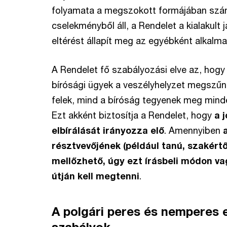
folyamata a megszokott formájában szám
cselekményből áll, a Rendelet a kialakult 
eltérést állapít meg az egyébként alkalm
A Rendelet fő szabályozási elve az, hogy 
bírósági ügyek a veszélyhelyzet megszűn
felek, mind a bíróság tegyenek meg minde
Ezt akként biztosítja a Rendelet, hogy
a 
elbírálását irányozza elő
. Amennyiben
résztvevőjének (például tanú, szakér
mellőzhető, úgy ezt írásbeli módon v
útján kell megtenni
.
A polgári peres és nemperes 
szabályok