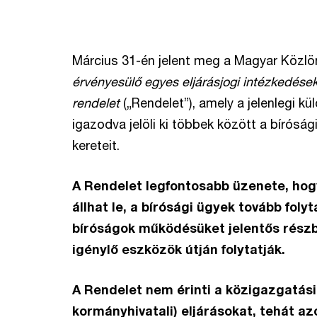
Március 31-én jelent meg a Magyar Közl
érvényesülő egyes eljárásjogi intézkedésekr
rendelet
(„Rendelet”), amely a jelenlegi k
igazodva jelöli ki többek között a bírósá
kereteit.
A Rendelet legfontosabb üzenete, ho
állhat le, a bírósági ügyek tovább foly
bíróságok működésüket jelentős rész
igénylő eszközök útján folytatják.
A Rendelet nem érinti a közigazgatási
kormányhivatali) eljárásokat, tehát az