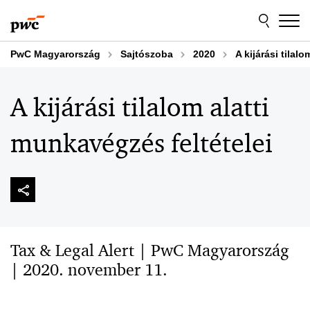
Skip
Skip
to
to
content
footer
PwC Magyarország
Sajtószoba
2020
A kijárási tilal
A kijárási tilalom alatti
munkavégzés feltételei
Tax & Legal Alert | PwC Magyarország
| 2020. november 11.