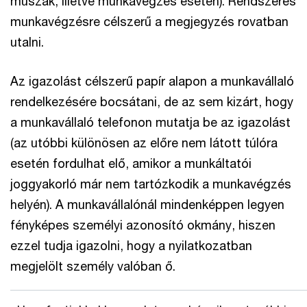
műszak, illetve munkavégzés esetén). Rendszeres
munkavégzésre célszerű a megjegyzés rovatban
utalni.
Az igazolást célszerű papír alapon a munkavállaló
rendelkezésére bocsátani, de az sem kizárt, hogy
a munkavállaló telefonon mutatja be az igazolást
(az utóbbi különösen az előre nem látott túlóra
esetén fordulhat elő, amikor a munkáltatói
joggyakorló már nem tartózkodik a munkavégzés
helyén). A munkavállalónál mindenképpen legyen
fényképes személyi azonosító okmány, hiszen
ezzel tudja igazolni, hogy a nyilatkozatban
megjelölt személy valóban ő.