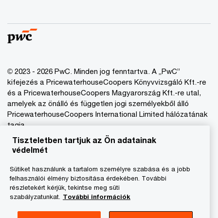
© 2023 - 2026 PwC. Minden jog fenntartva. A „PwC”
kifejezés a PricewaterhouseCoopers Könyvvizsgáló Kft.-re
és a PricewaterhouseCoopers Magyarország Kft.-re utal,
amelyek az önálló és független jogi személyekből álló
PricewaterhouseCoopers International Limited hálózatának
tagja.
Tiszteletben tartjuk az Ön adatainak
védelmét
Adatkezelési tájékoztató
Cookie tájékoztató
Sütiket használunk a tartalom személyre szabása és a jobb
felhasználói élmény biztosítása érdekében. További
Jogi közlemény
részletekért kérjük, tekintse meg süti
A honlap fenntartója
szabályzatunkat.
További információk