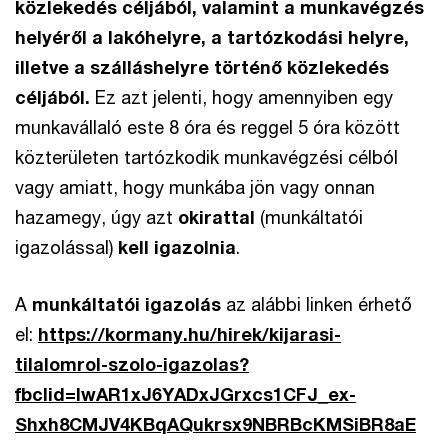
közlekedés céljából, valamint a munkavégzés
helyéről a lakóhelyre, a tartózkodási helyre,
illetve a szálláshelyre történő közlekedés
céljából.
Ez azt jelenti, hogy amennyiben egy
munkavállaló este 8 óra és reggel 5 óra között
közterületen tartózkodik munkavégzési célból
vagy amiatt, hogy munkába jön vagy onnan
hazamegy, úgy azt
okirattal
(munkáltatói
igazolással)
kell igazolnia
.
A
munkáltatói igazolás
az alábbi linken érhető
el:
https://kormany.hu/hirek/kijarasi-
tilalomrol-szolo-igazolas?
fbclid=IwAR1xJ6YADxJGrxcs1CFJ_ex-
Shxh8CMJV4KBqAQukrsx9NBRBcKMSiBR8aE