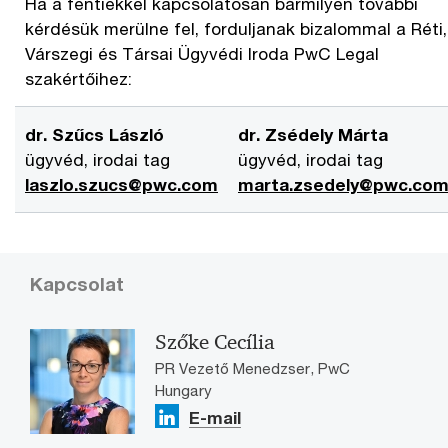
Ha a fentiekkel kapcsolatosan bármilyen további
kérdésük merülne fel, forduljanak bizalommal a Réti,
Várszegi és Társai Ügyvédi Iroda PwC Legal
szakértőihez:
dr. Szűcs László
dr. Zsédely Márta
ügyvéd, irodai tag
ügyvéd, irodai tag
laszlo.szucs@pwc.com
marta.zsedely@pwc.co
Kapcsolat
Szőke Cecília
PR Vezető Menedzser, PwC
Hungary
E-mail