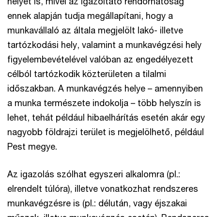
helyét is, mivel az igazoltató rendőrhatóság
ennek alapján tudja megállapítani, hogy a
munkavállaló az általa megjelölt lakó- illetve
tartózkodási hely, valamint a munkavégzési hely
figyelembevételével valóban az engedélyezett
célból tartózkodik közterületen a tilalmi
időszakban. A munkavégzés helye – amennyiben
a munka természete indokolja – több helyszín is
lehet, tehát például hibaelhárítás esetén akár egy
nagyobb földrajzi terület is megjelölhető, például
Pest megye.
Az igazolás szólhat egyszeri alkalomra (pl.:
elrendelt túlóra), illetve vonatkozhat rendszeres
munkavégzésre is (pl.: délután, vagy éjszakai