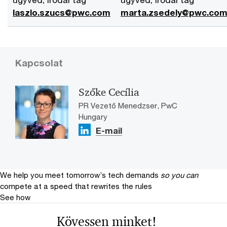
laszlo.szucs@pwc.com
marta.zsedely@pwc.co
Kapcsolat
Szőke Cecília
PR Vezető Menedzser, PwC
Hungary
E-mail
We help you meet tomorrow’s tech demands
so you can
compete at a speed that rewrites the rules
See how
Kövessen minket!