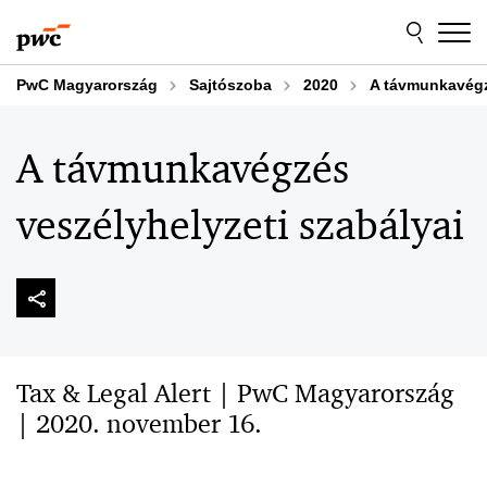
Skip
Skip
to
to
content
footer
PwC Magyarország
Sajtószoba
2020
A távmunkavégz
A távmunkavégzés
veszélyhelyzeti szabályai
Tax & Legal Alert | PwC Magyarország
| 2020. november 16.