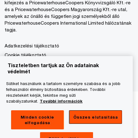
kifejezés a PricewaterhouseCoopers Könyvvizsgáló Kft.-re
és a PricewaterhouseCoopers Magyarország Kft.-re utal,
amelyek az önálló és független jogi személyekből álló
PricewaterhouseCoopers International Limited hálózatának
tagja.
Adatkezelési tájékoztató
Cookie tájékoztató
Jogi közlemény
Tiszteletben tartjuk az Ön adatainak
védelmét
A honlap fenntartója
Sütiket használunk a tartalom személyre szabása és a jobb
felhasználói élmény biztosítása érdekében. További
részletekért kérjük, tekintse meg süti
szabályzatunkat.
További információk
Minden cookie
Összes elutasítása
elfogadása