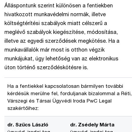
Álláspontunk szerint különösen a fentiekben
hivatkozott munkavédelmi normák, illetve
költségtérítési szabályok miatt célszerű a
meglévő szabályok kiegészítése, módosítása,
illetve az egyedi szerződések megkötése. Ha a
munkavállalók már most is otthon végzik
munkájukat, úgy lehetőség van az elektronikus
úton történő szerződéskötésre is.
Ha a fentiekkel kapcsolatosan bármilyen további
kérdésük merülne fel, forduljanak bizalommal a Réti,
Várszegi és Társai Ügyvédi Iroda PwC Legal
szakértőihez:
dr. Szűcs László
dr. Zsédely Márta
ügyvéd, irodai tag
ügyvéd, irodai tag