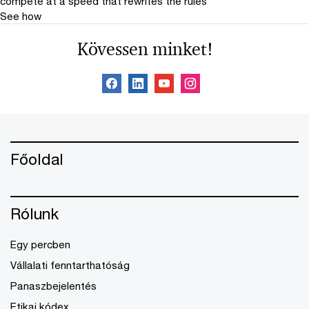
compete at a speed that rewrites the rules
See how
Kövessen minket!
Főoldal
Rólunk
Egy percben
Vállalati fenntarthatóság
Panaszbejelentés
Etikai kódex