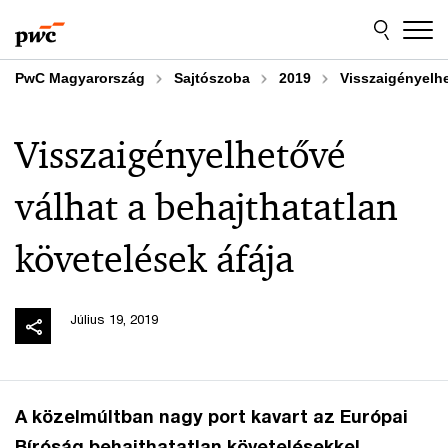
Skip
Skip
to
to
content
footer
PwC Magyarország
Sajtószoba
2019
Visszaigényelhe
Visszaigényelhetővé
válhat a behajthatatlan
követelések áfája
Július 19, 2019
A közelmúltban nagy port kavart az Európai
Bíróság behajthatatlan követelésekkel