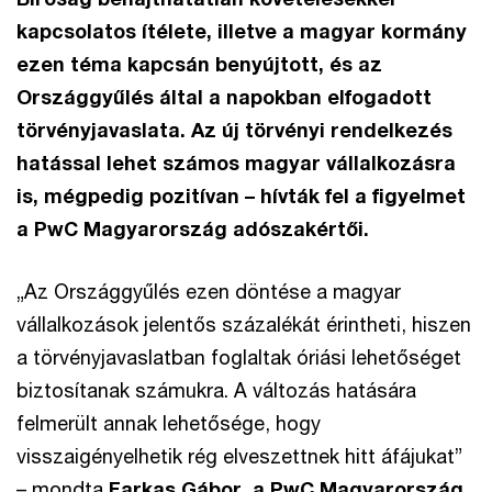
kapcsolatos ítélete, illetve a magyar kormány
ezen téma kapcsán benyújtott, és az
Országgyűlés által a napokban elfogadott
törvényjavaslata. Az új törvényi rendelkezés
hatással lehet számos magyar vállalkozásra
is, mégpedig pozitívan – hívták fel a figyelmet
a PwC Magyarország adószakértői.
„Az Országgyűlés ezen döntése a magyar
vállalkozások jelentős százalékát érintheti, hiszen
a törvényjavaslatban foglaltak óriási lehetőséget
biztosítanak számukra. A változás hatására
felmerült annak lehetősége, hogy
visszaigényelhetik rég elveszettnek hitt áfájukat”
– mondta
Farkas Gábor, a PwC Magyarország