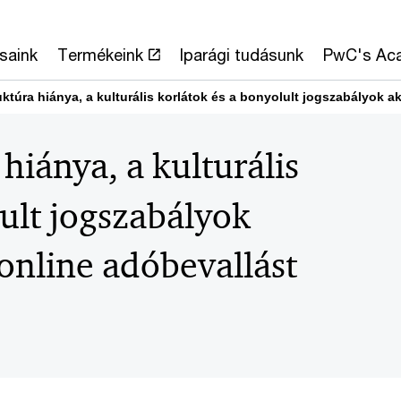
saink
Termékeink
Iparági tudásunk
PwC's Ac
ruktúra hiánya, a kulturális korlátok és a bonyolult jogszabályok 
 hiánya, a kulturális
lult jogszabályok
online adóbevallást