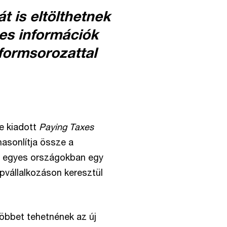
t is eltölthetnek
es információk
formsorozattal
e kiadott
Paying Taxes
asonlítja össze a
z egyes országokban egy
pvállalkozáson keresztül
öbbet tehetnének az új