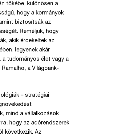
án tőkébe, különösen a
osságú, hogy a kormányok
lamint biztosítsák az
sségét. Reméljük, hogy
k, akik érdekeltek az
ben, legyenek akár
t, a tudományos élet vagy a
a Ramalho, a Világbank-
nológiák – stratégiai
ágnövekedést
 mind a vállalkozások
rra, hogy az adórendszerek
l következik. Az