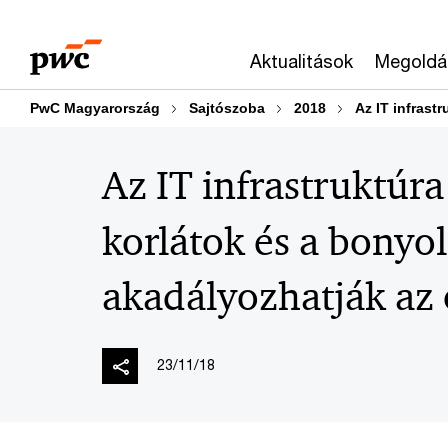
Skip
Skip
to
to
Aktualitások
Megoldá
content
footer
PwC Magyarország
Sajtószoba
2018
Az IT infrast
Az IT infrastruktúra
korlátok és a bonyo
akadályozhatják az 
23/11/18