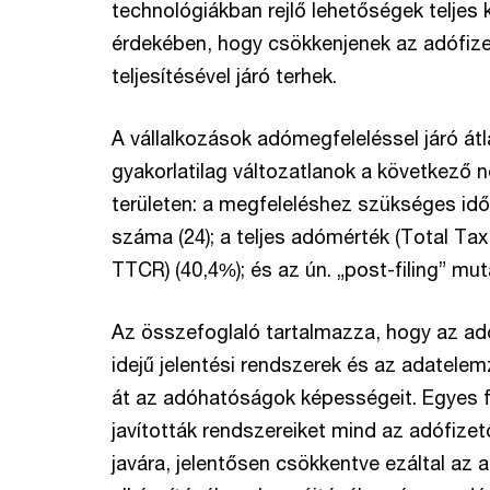
technológiákban rejlő lehetőségek teljes
érdekében, hogy csökkenjenek az adófize
teljesítésével járó terhek.
A vállalkozások adómegfeleléssel járó átl
gyakorlatilag változatlanok a következő 
területen: a megfeleléshez szükséges idő 
száma (24); a teljes adómérték (Total Tax
TTCR) (40,4%); és az ún. „post-filing” mut
Az összefoglaló tartalmazza, hogy az adó
idejű jelentési rendszerek és az adatelem
át az adóhatóságok képességeit. Egyes 
javították rendszereiket mind az adófiz
javára, jelentősen csökkentve ezáltal az 