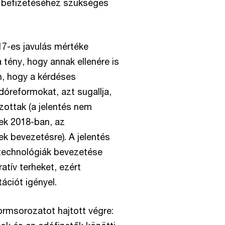
ó befizetéséhez szükséges
17-es javulás mértéke
 tény, hogy annak ellenére is
n, hogy a kérdéses
óreformokat, azt sugallja,
zottak (a jelentés nem
ek 2018-ban, az
k bevezetésre). A jelentés
i technológiák bevezetése
ratív terheket, ezért
ációt igényel.
ormsorozatot hajtott végre: