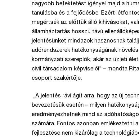
nagyobb befektetést igényel majd a hum
tanulásba és a fejlődésbe. Ezért létfont
megértsék az előttük álló kihívásokat, va
államháztartás hosszú távú ellenállóképe
jelentésünket mindazok hasznosnak találjá
adórendszerek hatékonyságának növelésé
kormányzati szereplők, akár az üzleti éle
civil társadalom képviselői” – mondta Rit
csoport szakértője.
„A jelentés rávilágít arra, hogy az új tech
bevezetésük esetén – milyen hatékonys
eredményezhetnek mind az adóhatóságok,
számára. Fontos azonban emlékeztetni a
fejlesztése nem kizárólag a technológiábó