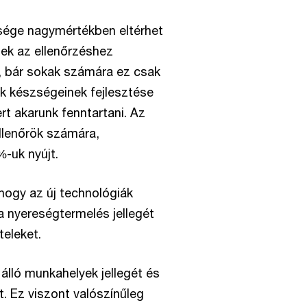
sége nagymértékben eltérhet
tnek az ellenőrzéshez
, bár sokak számára ez csak
k készségeinek fejlesztése
t akarunk fenntartani. Az
llenőrök számára,
-uk nyújt.
hogy az új technológiák
a nyereségtermelés jellegét
teleket.
 álló munkahelyek jellegét és
 Ez viszont valószínűleg