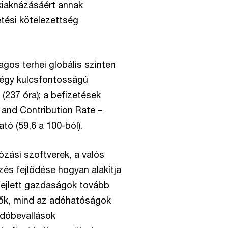
 kiaknázásáért annak
tési kötelezettség
agos terhei globális szinten
négy kulcsfontosságú
(237 óra); a befizetések
 and Contribution Rate –
ató (59,6 a 100-ból).
zási szoftverek, a valós
zés fejlődése hogyan alakítja
fejlett gazdaságok tovább
etők, mind az adóhatóságok
adóbevallások