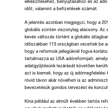
elkészítéséhez, benyújtásához és az ad
időt, valamint a befizetések számát.
A jelentés azonban megjegyzi, hogy a 20
globális szinten viszonylag alacsony. Az a
kevés változás történt a globális átlagba
időszakban 113 országban vezettek be ad
hogy a reformok jellegüknél fogva korláto
tartalmazza az USA adóreformjait, amely
adatgyűjtésünk lezárását követően kerülte
azt is kiemeli, hogy az új adómegfelelés
rövid távon akár növelheti is az adminiszt
bevezetésük gondos tervezést és konzult
Kína például az elmúlt években tartós ref