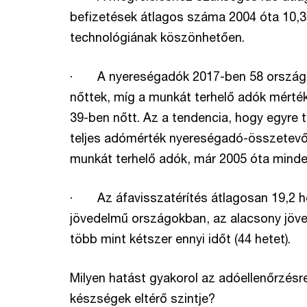
befizetések átlagos száma 2004 óta 10,3
technológiának köszönhetően.
· A nyereségadók 2017-ben 58 országb
nőttek, míg a munkát terhelő adók mérté
39-ben nőtt. Az a tendencia, hogy egyre
teljes adómérték nyereségadó-összetevő
munkát terhelő adók, már 2005 óta minde
· Az áfavisszatérítés átlagosan 19,2 h
jövedelmű országokban, az alacsony jöv
több mint kétszer ennyi időt (44 hetet).
Milyen hatást gyakorol az adóellenőrzésr
készségek eltérő szintje?