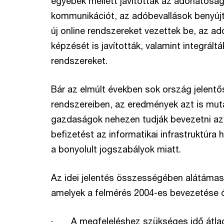
egyebek mellett javították az adóhatóság
kommunikációt, az adóbevallások benyújt
új online rendszereket vezettek be, az a
képzését is javították, valamint integrál
rendszereket.
Bár az elmúlt években sok ország jelentős
rendszereiben, az eredmények azt is mut
gazdaságok nehezen tudják bevezetni az 
befizetést az informatikai infrastruktúra h
a bonyolult jogszabályok miatt.
Az idei jelentés összességében alátámasz
amelyek a felmérés 2004-es bevezetése ó
· A megfeleléshez szükséges idő átlag