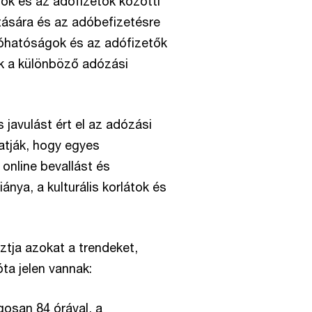
ok és az adófizetők közötti
ására és az adóbefizetésre
dóhatóságok és az adófizetők
ták a különböző adózási
 javulást ért el az adózási
atják, hogy egyes
online bevallást és
iánya, a kulturális korlátok és
tja azokat a trendeket,
ta jelen vannak:
osan 84 órával, a