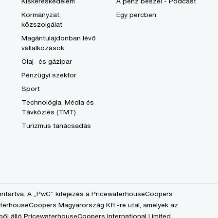
Kiskereskedelem
A pénz beszél - Podcast
Kormányzat,
Egy percben
közszolgálat
Magántulajdonban lévő
vállalkozások
Olaj- és gázipar
Pénzügyi szektor
Sport
Technológia, Média és
Távközlés (TMT)
Turizmus tanácsadás
nntartva. A „PwC” kifejezés a PricewaterhouseCoopers
aterhouseCoopers Magyarország Kft.-re utal, amelyek az
ből álló PricewaterhouseCoopers International Limited