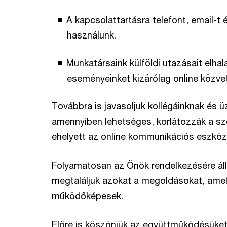
A kapcsolattartásra telefont, email-
használunk.
Munkatársaink külföldi utazásait elhal
eseményeinket kizárólag online közve
Továbbra is javasoljuk kollégáinknak és ü
amennyiben lehetséges, korlátozzák a sz
ehelyett az online kommunikációs eszköz
Folyamatosan az Önök rendelkezésére áll
megtaláljuk azokat a megoldásokat, ame
működőképesek.
Előre is köszönjük az együttműködésüke