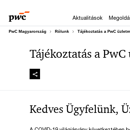
Skip
Skip
to
to
Aktualitások
Megoldá
content
footer
PwC Magyarország
Rólunk
Tájékoztatás a PwC üzletm
Tájékoztatás a PwC
Kedves Ügyfelünk, Ü
A COVID-19 világjárvány következtében b