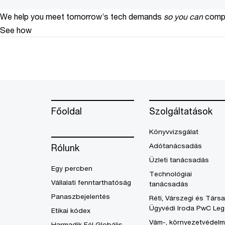
We help you meet tomorrow’s tech demands
so you can
compe
See how
Főoldal
Szolgáltatások
Könyvvizsgálat
Adótanácsadás
Rólunk
Üzleti tanácsadás
Egy percben
Technológiai
Vállalati fenntarthatóság
tanácsadás
Panaszbejelentés
Réti, Várszegi és Társa
Ügyvédi Iroda PwC Leg
Etikai kódex
Vám-, környezetvédelm
Harmadik Fél Globális