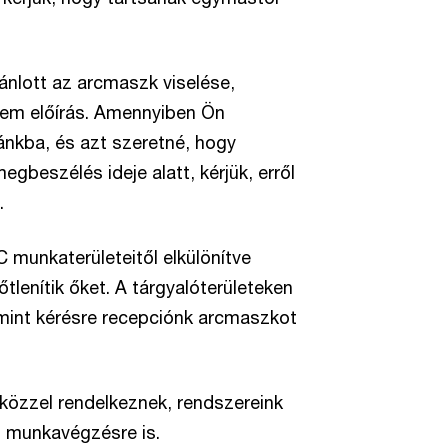
jánlott az arcmaszk viselése,
em előírás. Amennyiben Ön
ánkba, és azt szeretné, hogy
gbeszélés ideje alatt, kérjük, erről
.
 munkaterületeitől elkülönítve
tlenítik őket. A tárgyalóterületeken
lamint kérésre recepciónk arcmaszkot
özzel rendelkeznek, rendszereink
li munkavégzésre is.