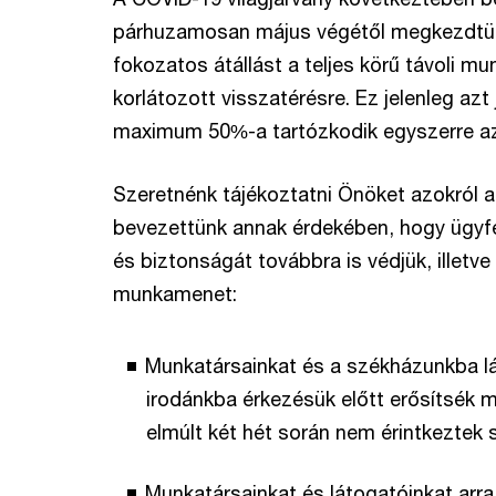
párhuzamosan május végétől megkezdtük
fokozatos átállást a teljes körű távoli m
korlátozott visszatérésre. Ez jelenleg azt
maximum 50%-a tartózkodik egyszerre az
Szeretnénk tájékoztatni Önöket azokról a
bevezettünk annak érdekében, hogy ügyf
és biztonságát továbbra is védjük, illetv
munkamenet:
Munkatársainkat és a székházunkba lá
irodánkba érkezésük előtt erősítsék
elmúlt két hét során nem érintkeztek 
Munkatársainkat és látogatóinkat arra