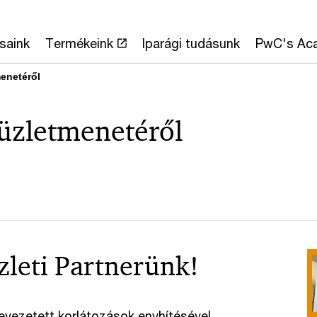
saink
Termékeink
Iparági tudásunk
PwC's Ac
enetéről
 üzletmenetéről
zleti Partnerünk!
evezetett korlátozások enyhítésével