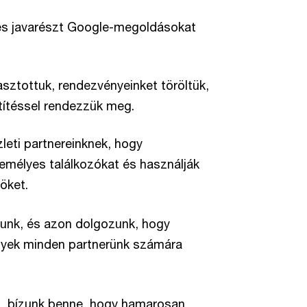
t és javarészt Google-megoldásokat
asztottuk, rendezvényeinket töröltük,
títéssel rendezzük meg.
zleti partnereinknek, hogy
emélyes találkozókat és használják
öket.
unk, és azon dolgozunk, hogy
lyek minden partnerünk számára
t, bízunk benne, hogy hamarosan