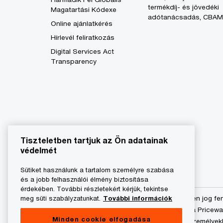
termékdíj- és jövedéki
Magatartási Kódexe
adótanácsadás, CBAM
Online ajánlatkérés
Hírlevél feliratkozás
Digital Services Act
Transparency
Tiszteletben tartjuk az Ön adatainak
védelmét
Sütiket használunk a tartalom személyre szabása
és a jobb felhasználói élmény biztosítása
érdekében. További részletekért kérjük, tekintse
meg süti szabályzatunkat.
További információk
© 2023 - 2026 PwC. Minden jog fe
Könyvvizsgáló Kft.-re és a Pricew
Minden cookie elfogadása
önálló és független jogi személyek