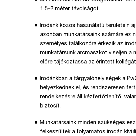
1,5–2 méter távolságot.
Irodánk közös használatú területein a
azonban munkatársaink számára ez n
személyes találkozóra érkezik az irod
munkatársunk arcmaszkot viseljen a me
előre tájékoztassa az érintett kollégát
Irodánkban a tárgyalóhelyiségek a PwC
helyezkednek el, és rendszeresen fertő
rendelkezésre áll kézfertőtlenítő, va
biztosít.
Munkatársaink minden szükséges eszk
felkészültek a folyamatos irodán kívü