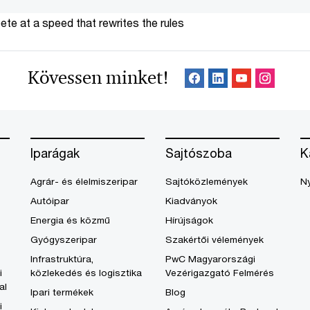
te at a speed that rewrites the rules
Kövessen minket!
Iparágak
Sajtószoba
K
Agrár- és élelmiszeripar
Sajtóközlemények
Ny
Autóipar
Kiadványok
Energia és közmű
Hírújságok
Gyógyszeripar
Szakértői vélemények
Infrastruktúra,
PwC Magyarországi
i
közlekedés és logisztika
Vezérigazgató Felmérés
al
Ipari termékek
Blog
i