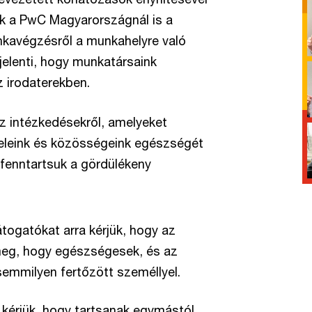
 a PwC Magyarországnál is a
unkavégzésről a munkahelyre való
 jelenti, hogy munkatársaink
 irodaterekben.
z intézkedésekről, amelyeket
eleink és közösségeink egészségét
e fenntartsuk a gördülékeny
togatókat arra kérjük, hogy az
 meg, hogy egészségesek, és az
semmilyen fertőzött személlyel.
 kérjük, hogy tartsanak egymástól