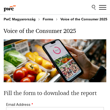
Skip
Skip
to
to
content
footer
PwC Magyarország
Forms
Voice of the Consumer 2025
Voice of the Consumer 2025
Fill the form to download the report
Email Address
*