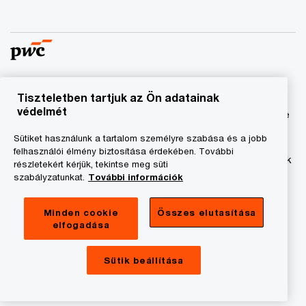
Tiszteletben tartjuk az Ön adatainak
© 2023 - 2026 PwC. Minden jog fenntartva. A „PwC”
védelmét
kifejezés a PricewaterhouseCoopers Könyvvizsgáló Kft.-re
és a PricewaterhouseCoopers Magyarország Kft.-re utal,
Sütiket használunk a tartalom személyre szabása és a jobb
amelyek az önálló és független jogi személyekből álló
felhasználói élmény biztosítása érdekében. További
PricewaterhouseCoopers International Limited hálózatának
részletekért kérjük, tekintse meg süti
tagja.
szabályzatunkat.
További információk
Adatkezelési tájékoztató
Minden cookie
Összes elutasítása
elfogadása
Cookie tájékoztató
Jogi közlemény
Sütik beállítása
A honlap fenntartója