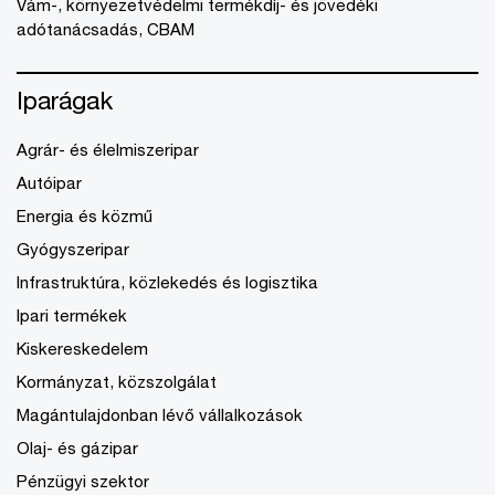
Vám-, környezetvédelmi termékdíj- és jövedéki
adótanácsadás, CBAM
Iparágak
Agrár- és élelmiszeripar
Autóipar
Energia és közmű
Gyógyszeripar
Infrastruktúra, közlekedés és logisztika
Ipari termékek
Kiskereskedelem
Kormányzat, közszolgálat
Magántulajdonban lévő vállalkozások
Olaj- és gázipar
Pénzügyi szektor