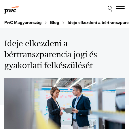
Skip
Skip
to
to
content
footer
PwC Magyarország
Blog
Ideje elkezdeni a bértranszpare
Ideje elkezdeni a
bértranszparencia jogi és
gyakorlati felkészülését