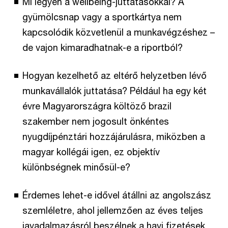
Mi legyen a wellbeing-juttatásokkal? A
gyümölcsnap vagy a sportkártya nem
kapcsolódik közvetlenül a munkavégzéshez –
de vajon kimaradhatnak-e a riportból?
Hogyan kezelhető az eltérő helyzetben lévő
munkavállalók juttatása? Például ha egy két
évre Magyarországra költöző brazil
szakember nem jogosult önkéntes
nyugdíjpénztári hozzájárulásra, miközben a
magyar kollégái igen, ez objektív
különbségnek minősül-e?
Érdemes lehet-e idővel átállni az angolszász
szemléletre, ahol jellemzően az éves teljes
javadalmazásról beszélnek a havi fizetések