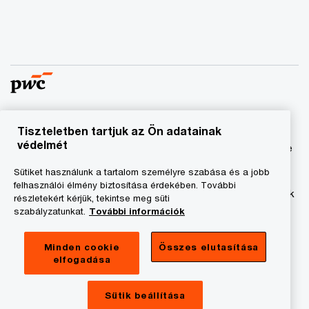
Tiszteletben tartjuk az Ön adatainak
© 2023 - 2026 PwC. Minden jog fenntartva. A „PwC”
védelmét
kifejezés a PricewaterhouseCoopers Könyvvizsgáló Kft.-re
és a PricewaterhouseCoopers Magyarország Kft.-re utal,
Sütiket használunk a tartalom személyre szabása és a jobb
amelyek az önálló és független jogi személyekből álló
felhasználói élmény biztosítása érdekében. További
PricewaterhouseCoopers International Limited hálózatának
részletekért kérjük, tekintse meg süti
tagja.
szabályzatunkat.
További információk
Adatkezelési tájékoztató
Minden cookie
Összes elutasítása
elfogadása
Cookie tájékoztató
Jogi közlemény
Sütik beállítása
A honlap fenntartója