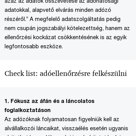
azaz az adatok összevetése az adóhatósági
adatokkal, alapvető elvárás minden adózó
részéről.” A megfelelő adatszolgáltatás pedig
nem csupán jogszabályi kötelezettség, hanem az
ellenőrzési kockázat csökkentésének is az egyik
legfontosabb eszköze.
Check list: adóellenőrzésre felkészülni
1. Fókusz az áfán és a láncolatos
foglalkoztatáson
Az adózóknak folyamatosan figyelniük kell az
alvállalkozói láncaikat, visszaélés esetén ugyanis