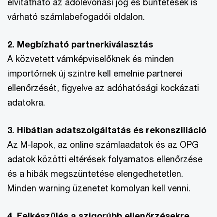
elvitatható az adólevonási jog és büntetések is
várható számlabefogadói oldalon.
2. Megbízható partnerkiválasztás
A közvetett vámképviselőknek és minden
importőrnek új szintre kell emelnie partnerei
ellenőrzését, figyelve az adóhatósági kockázati
adatokra.
3. Hibátlan adatszolgáltatás és rekonsziliáció
Az M-lapok, az online számlaadatok és az OPG
adatok közötti eltérések folyamatos ellenőrzése
és a hibák megszüntetése elengedhetetlen.
Minden warning üzenetet komolyan kell venni.
4. Felkészülés a szigorúbb ellenőrzésekre