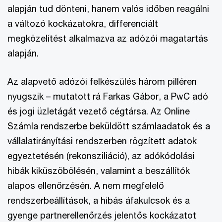
alapján tud dönteni, hanem valós időben reagálni
a változó kockázatokra, differenciált
megközelítést alkalmazva az adózói magatartás
alapján.
Az alapvető adózói felkészülés három pilléren
nyugszik – mutatott rá Farkas Gábor, a PwC adó
és jogi üzletágát vezető cégtársa. Az Online
Számla rendszerbe beküldött számlaadatok és a
vállalatirányítási rendszerben rögzített adatok
egyeztetésén (rekonsziliáció), az adókódolási
hibák kiküszöbölésén, valamint a beszállítók
alapos ellenőrzésén. A nem megfelelő
rendszerbeállítások, a hibás áfakulcsok és a
gyenge partnerellenőrzés jelentős kockázatot