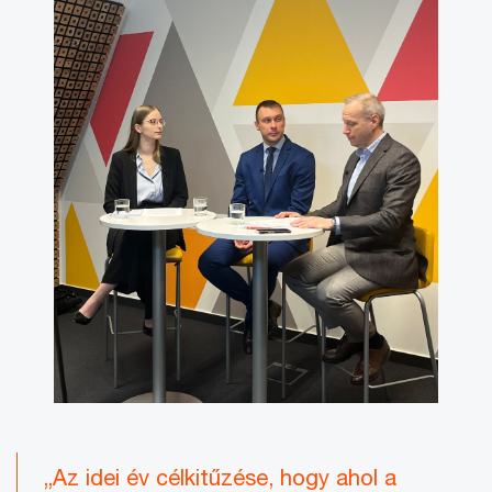
„Az idei év célkitűzése, hogy ahol a