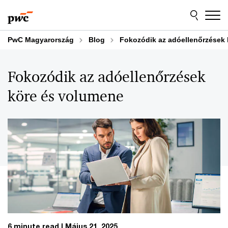
Skip
Skip
to
to
content
footer
PwC Magyarország
Blog
Fokozódik az adóellenőrzések
Fokozódik az adóellenőrzések
köre és volumene
6 minute read
Május 21, 2025