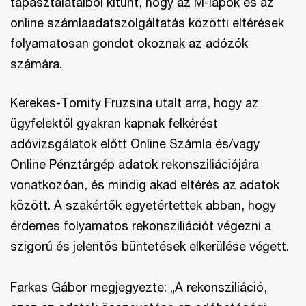
tapasztalataiból kitűnt, hogy az M-lapok és az
online számlaadatszolgáltatás közötti eltérések
folyamatosan gondot okoznak az adózók
számára.
Kerekes-Tomity Fruzsina utalt arra, hogy az
ügyfelektől gyakran kapnak felkérést
adóvizsgálatok előtt Online Számla és/vagy
Online Pénztárgép adatok rekonsziliációjára
vonatkozóan, és mindig akad eltérés az adatok
között. A szakértők egyetértettek abban, hogy
érdemes folyamatos rekonsziliációt végezni a
szigorú és jelentős büntetések elkerülése végett.
Farkas Gábor megjegyezte: „A rekonsziliáció,