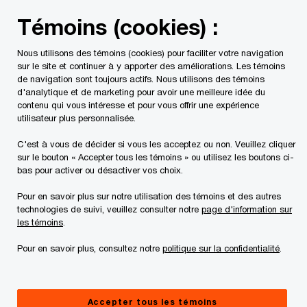
Skip
Skip
Point de vue
Témoins (cookies) :
to
to
content
footer
Nous utilisons des témoins (cookies) pour faciliter votre navigation
PwC Canada
Services
Conseils
Réinvention
Tran
sur le site et continuer à y apporter des améliorations. Les témoins
de navigation sont toujours actifs. Nous utilisons des témoins
d'analytique et de marketing pour avoir une meilleure idée du
La transformation à l’ère Trump
contenu qui vous intéresse et pour vous offrir une expérience
utilisateur plus personnalisée.
C'est à vous de décider si vous les acceptez ou non. Veuillez cliquer
sur le bouton « Accepter tous les témoins » ou utilisez les boutons ci-
Aperçu
5 minutes de lecture
12 déc. 2024
bas pour activer ou désactiver vos choix.
Partager
Pour en savoir plus sur notre utilisation des témoins et des autres
technologies de suivi, veuillez consulter notre
page d'information sur
les témoins
.
Pourquoi il est encore plus urgent pour les
Pour en savoir plus, consultez notre
politique sur la confidentialité
.
entreprises canadiennes de se réinventer à la
lumière des nouvelles politiques
Accepter tous les témoins