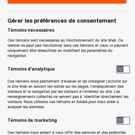
Maintenant que Donald Trump est devenu le
président élu des États-Unis et que les
Gérer les préférences de consentement
républicains ont pris le contrôle des deux
Témoins nécessaires
chambres législatives, nous avons
analysé
Ces témoins sont nécessaires au fonctionnement du site Web. Ce
certaines des
principales mesures
que la
dernier ne peut pas fonctionner sans ces témoins et ceux-ci peuvent
uniquement être désactivés en modifiant les paramètres du
nouvelle administration devrait adopter et
navigateur.
comment celles-ci pourraient se répercuter sur
Témoins d’analytique
les entreprises canadiennes dans un certain
nombre de domaines, notamment la
fiscalité, le
Ces témoins nous permettent d’évaluer et de consigner l’activité sur
le site Web en suivant les visites sur les pages, l’emplacement des
commerce
et le
marché des transactions
. Les
visiteurs et la navigation par les visiteurs à l’intérieur du site. Les
renseignements collectés ne servent pas à ’identifier directement les
nouvelles politiques pourraient également
visiteurs. Nous utilisons ces témoins et Adobe pour nous aider à
accélérer certaines des grandes tendances
analyser les données.
disruptives auxquelles les entreprises font face,
Témoins de marketing
qu’il s’agisse des bouleversements
Ces témoins nous aident à vous offrir des services et des publicités
technologiques ou des changements liés à la