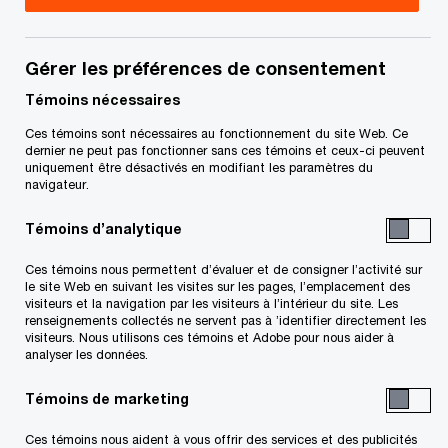
PwC Canada
Jamie est associée et leader nationale,
Gérer les préférences de consentement
Approvisionnement numérique de PwC Canada,
Témoins nécessaires
au bureau de Calgary. Elle possède plus de
Ces témoins sont nécessaires au fonctionnement du site Web. Ce
19 années d’expérience en services-conseils et au
dernier ne peut pas fonctionner sans ces témoins et ceux-ci peuvent
uniquement être désactivés en modifiant les paramètres du
sein d’entreprises, dans les domaines de la
navigateur.
transformation de l’approvisionnement et de la
Témoins d’analytique
chaîne d’approvisionnement, de l’optimisation et
de l’amélioration des processus
Ces témoins nous permettent d’évaluer et de consigner l’activité sur
le site Web en suivant les visites sur les pages, l’emplacement des
d’approvisionnement, de l’approvisionnement
visiteurs et la navigation par les visiteurs à l’intérieur du site. Les
renseignements collectés ne servent pas à ’identifier directement les
électronique, et de l’excellence opérationnelle et
visiteurs. Nous utilisons ces témoins et Adobe pour nous aider à
analyser les données.
Lean, dans plusieurs pays et secteurs d’activité.
Jamie a mené de nombreuses initiatives avec des
Témoins de marketing
équipes interfonctionnelles, de la conception à la
Ces témoins nous aident à vous offrir des services et des publicités