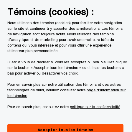
Skip
Skip
Témoins (cookies) :
to
to
content
footer
Nous utilisons des témoins (cookies) pour faciliter votre navigation
PwC Canada
Contacts
Jamie Siu
sur le site et continuer à y apporter des améliorations. Les témoins
de navigation sont toujours actifs. Nous utilisons des témoins
d'analytique et de marketing pour avoir une meilleure idée du
contenu qui vous intéresse et pour vous offrir une expérience
utilisateur plus personnalisée.
C'est à vous de décider si vous les acceptez ou non. Veuillez cliquer
sur le bouton « Accepter tous les témoins » ou utilisez les boutons ci-
bas pour activer ou désactiver vos choix.
Pour en savoir plus sur notre utilisation des témoins et des autres
technologies de suivi, veuillez consulter notre
page d'information sur
les témoins
.
Pour en savoir plus, consultez notre
politique sur la confidentialité
.
Jamie Siu
Associée, leader nationale, Opérations et approvisionnement,
Accepter tous les témoins