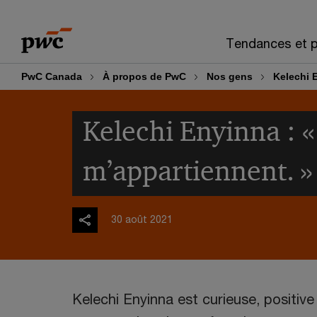
Skip
Skip
to
to
Tendances et p
content
footer
PwC Canada
À propos de PwC
Nos gens
Kelechi 
Kelechi Enyinna : 
m’appartiennent. »
30 août 2021
Kelechi Enyinna est curieuse, positive