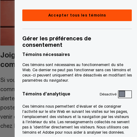
Accepter tous les témoins
Gérer les préférences de
consentement
Joignez-vous à la
Témoins nécessaires
communauté de talents
Ces témoins sont nécessaires au fonctionnement du site
Web. Ce dernier ne peut pas fonctionner sans ces témoins et
ceux-ci peuvent uniquement être désactivés en modifiant les
Si vous vous joignez à notre
paramètres du navigateur.
communauté, vous recevrez des
Témoins d’analytique
Désactivé
alertes concernant des ouvertures de
Ces témoins nous permettent d’évaluer et de consigner
postes, des activités de recrutement à
l’activité sur le site Web en suivant les visites sur les pages,
venir et des informations sur la vie
l’emplacement des visiteurs et la navigation par les visiteurs
à l’intérieur du site. Les renseignements collectés ne servent
chez PwC Canada.
pas à ’identifier directement les visiteurs. Nous utilisons ces
témoins et Adobe pour nous aider à analyser les données.