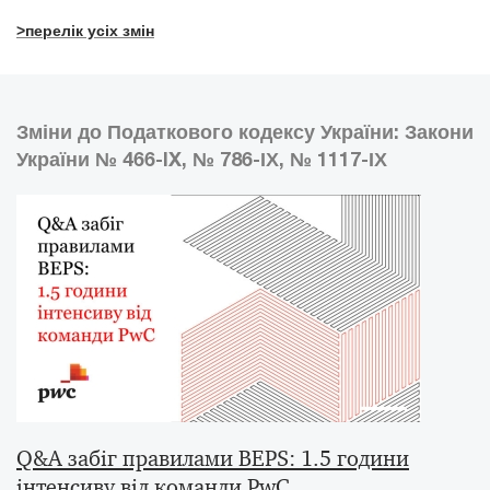
>перелік усіх змін
Зміни до Податкового кодексу України: Закони
України № 466-IX, № 786-ІХ, № 1117-ІХ
Q&A забіг правилами BEPS: 1.5 години
інтенсиву від команди PwC