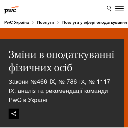
Skip
Skip
to
to
content
footer
PwC Україна
Послуги
Послуги у сфері оподаткування
Зміни в оподаткуванні
фізичних осіб
Закони №466-IX, № 786-ІХ, № 1117-
ІХ: аналіз та рекомендації команди
PwC в Україні