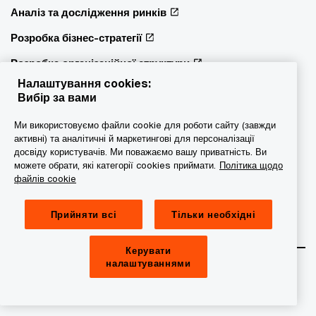
Аналіз та дослідження ринків
Розробка бізнес-стратегії
Розробка організаційної структури
Налаштування cookies:
Ефективність функції продажів та маркетингу
Вибір за вами
Аналітика даних
Ми використовуємо файли cookie для роботи сайту (завжди
активні) та аналітичні й маркетингові для персоналізації
Customer Experience
досвіду користувачів. Ми поважаємо вашу приватність. Ви
Операційна ефективність
можете обрати, які категорії cookies приймати.
Політика щодо
файлів cookie
Управління змінами
Прийняти всі
Тільки необхідні
Послуги для державного сектору
Керувати
Юридичні послуги
налаштуваннями
Банківське та фінансове право