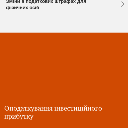
Зміни в податкових штрафах для
фізичних осіб
Оподаткування інвестиційного
прибутку