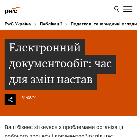
Skip
Skip
to
to
content
footer
PwC Україна
Публікації
Податкові та юридичні огляди
Електронний
документообіг: час
для змін настав
31/08/21
Ваш бізнес зіткнувся з проблемами організації
робочого процесу і документообігу під час