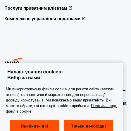
Послуги приватним клієнтам
Комплексне управління податками
Налаштування cookies:
Вибір за вами
© 2015 - 2026 PwC. Всі права захищені. PwC – це фірма-
Ми використовуємо файли cookie для роботи сайту (завжди
учасник/фірми-учасниці мережі PwC, а в деяких випадках –
активні) та аналітичні й маркетингові для персоналізації
міжнародна мережа PwC. Кожна фірма мережі є
досвіду користувачів. Ми поважаємо вашу приватність. Ви
самостійною юридичною особою. Докладніша інформація на
можете обрати, які категорії cookies приймати.
Політика щодо
веб-сторінці www.pwc.com/structure.
файлів cookie
Конфіденційність
Прийняти всі
Тільки необхідні