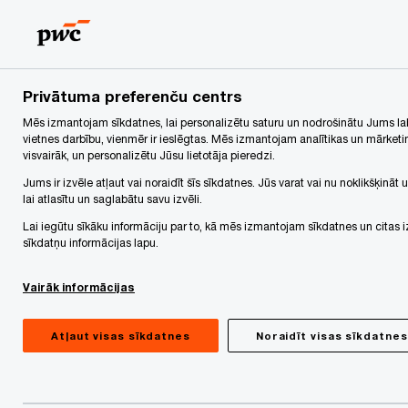
Skip
Skip
to
to
content
footer
PwC Latvija
Home
Kā PwC izmanto sīkdatnes
Privātuma preferenču centrs
Mēs izmantojam sīkdatnes, lai personalizētu saturu un nodrošinātu Jums lab
Informācija par
vietnes darbību, vienmēr ir ieslēgtas. Mēs izmantojam analītikas un mārketin
visvairāk, un personalizētu Jūsu lietotāja pieredzi.
sīkdatnēm
Jums ir izvēle atļaut vai noraidīt šīs sīkdatnes. Jūs varat vai nu noklikšķināt 
lai atlasītu un saglabātu savu izvēli.
Lai iegūtu sīkāku informāciju par to, kā mēs izmantojam sīkdatnes un cita
sīkdatņu informācijas lapu.
Sīkdatnes
ir mazas teksta datnes, kuras tīmekļa
Vairāk informācijas
vietnes, kuras Jūs apmeklējat, novieto jūsu
datorā. Tās plaši izmanto, lai padarītu tīmekļa
Atļaut visas sīkdatnes
Noraidīt visas sīkdatnes
vietņu darbību efektīvāku, kā arī sniegtu
informāciju attiecīgās vietnes īpašniekiem.