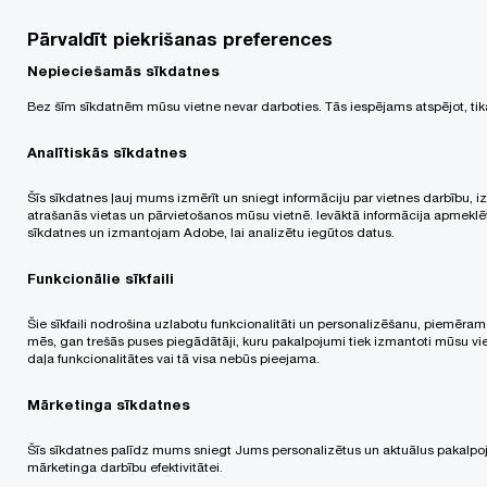
Sīkdatņu izmantošana pašlaik jau ir kļuvusi par
Pārvaldīt piekrišanas preferences
standarta praksi lielākajā daļā tīmekļa vietņu.
Nepieciešamās sīkdatnes
Tomēr, ja Jūs neapmierina sīkdatņu izmantošana,
Jūs varat pārvaldīt un kontrolēt tās, izmantojot
Bez šīm sīkdatnēm mūsu vietne nevar darboties. Tās iespējams atspējot, ti
savu pārlūkprogrammu, tostarp noņemt
Analītiskās sīkdatnes
sīkdatnes, dzēšot tās no savas
Šīs sīkdatnes ļauj mums izmērīt un sniegt informāciju par vietnes darbību, 
pārlūkprogrammas vēstures (
cache
), izejot no
atrašanās vietas un pārvietošanos mūsu vietnē. Ievāktā informācija apmeklēt
sīkdatnes un izmantojam Adobe, lai analizētu iegūtos datus.
attiecīgās tīmekļa vietnes.
Funkcionālie sīkfaili
Analītika un vietnes statistikas dati
Šie sīkfaili nodrošina uzlabotu funkcionalitāti un personalizēšanu, piemēram
mēs, gan trešās puses piegādātāji, kuru pakalpojumi tiek izmantoti mūsu viet
Mēs arī izmantojam šīs tehnoloģijas, lai ievāktu
daļa funkcionalitātes vai tā visa nebūs pieejama.
izsekošanas informāciju un statistikas datus par
Mārketinga sīkdatnes
Tīmekļa vietņu lietošanu. Piemēram, mēs ievācam
Šīs sīkdatnes palīdz mums sniegt Jums personalizētus un aktuālus pakalpoju
informāciju par lapu apmeklējumiem un navigāciju,
mārketinga darbību efektivitātei.