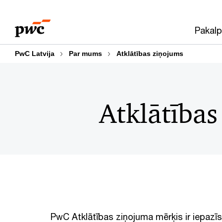
Skip
Skip
to
to
Pakalp
content
footer
PwC Latvija
Par mums
Atklātības ziņojums
Atklātības
PwC Atklātības ziņojuma mērķis ir iepazī