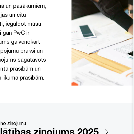
anā un pasākumiem,
jas un citu
ti, ieguldot mūsu
i gan PwC ir
ums galvenokārt
alpojumu praksi un
iņojums sagatavots
anta prasībām un
u likuma prasībām.
ilno ziņojumu
lātības ziņojums 2025