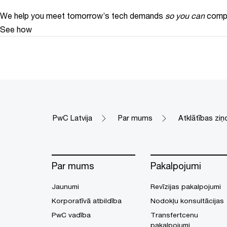
We help you meet tomorrow’s tech demands
so you can
compe
See how
PwC Latvija
Par mums
Atklātības zi
Par mums
Pakalpojumi
Jaunumi
Revīzijas pakalpojumi
Korporatīvā atbildība
Nodokļu konsultācijas
PwC vadība
Transfertcenu
pakalpojumi