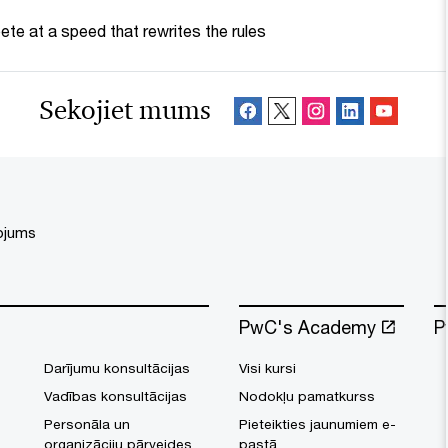
te at a speed that rewrites the rules
Sekojiet mums
ņojums
PwC's Academy
P
Darījumu konsultācijas
Visi kursi
Vadības konsultācijas
Nodokļu pamatkurss
Personāla un
Pieteikties jaunumiem e-
organizāciju pārveides
pastā