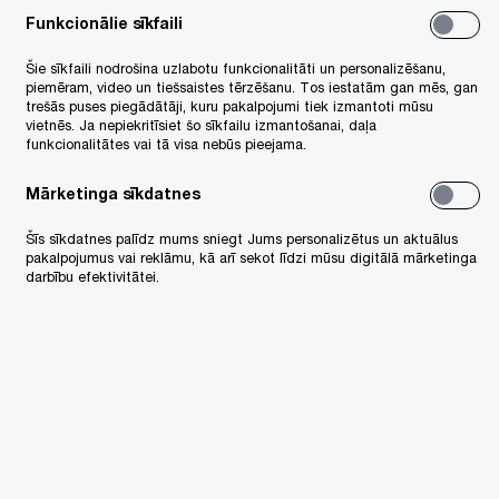
Funkcionālie sīkfaili
Šie sīkfaili nodrošina uzlabotu funkcionalitāti un personalizēšanu,
piemēram, video un tiešsaistes tērzēšanu. Tos iestatām gan mēs, gan
trešās puses piegādātāji, kuru pakalpojumi tiek izmantoti mūsu
vietnēs. Ja nepiekritīsiet šo sīkfailu izmantošanai, daļa
funkcionalitātes vai tā visa nebūs pieejama.
Mārketinga sīkdatnes
Šīs sīkdatnes palīdz mums sniegt Jums personalizētus un aktuālus
pakalpojumus vai reklāmu, kā arī sekot līdzi mūsu digitālā mārketinga
darbību efektivitātei.