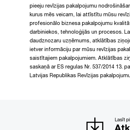
pieeju revīzijas pakalpojumu nodrošināš
kurus mēs veicam, lai attīstītu mūsu revīzi
profesionālo biznesa pakalpojumu kvalitā
darbiniekos, tehnoloģijās un procesos. La
daudznozaru uzņēmums, atklātības ziņoj
ietver informāciju par mūsu revīzijas pak
saistītajiem pakalpojumiem. Atklātības z
saskaņā ar ES regulas Nr. 537/2014 13. p
Latvijas Republikas Revīzijas pakalpojum
Lasīt p
Atk