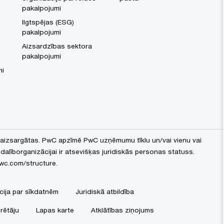
pakalpojumi
Ilgtspējas (ESG)
pakalpojumi
Aizsardzības sektora
pakalpojumi
mi
 aizsargātas. PwC apzīmē PwC uzņēmumu tīklu un/vai vienu vai
 dalīborganizācijai ir atsevišķas juridiskās personas statuss.
wc.com/structure
.
cija par sīkdatnēm
Juridiskā atbildība
rētāju
Lapas karte
Atklātības ziņojums