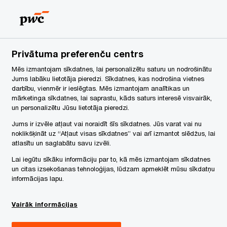
Latvia
LV
Search
Karjera
Privātuma preferenču centrs
Mēs izmantojam sīkdatnes, lai personalizētu saturu un nodrošinātu
Jums labāku lietotāja pieredzi. Sīkdatnes, kas nodrošina vietnes
darbību, vienmēr ir ieslēgtas. Mēs izmantojam analītikas un
mārketinga sīkdatnes, lai saprastu, kāds saturs interesē visvairāk,
un personalizētu Jūsu lietotāja pieredzi.
Jums ir izvēle atļaut vai noraidīt šīs sīkdatnes. Jūs varat vai nu
noklikšķināt uz “Atļaut visas sīkdatnes” vai arī izmantot slēdžus, lai
atlasītu un saglabātu savu izvēli.
Lai iegūtu sīkāku informāciju par to, kā mēs izmantojam sīkdatnes
un citas izsekošanas tehnoloģijas, lūdzam apmeklēt mūsu sīkdatņu
informācijas lapu.
Vairāk informācijas