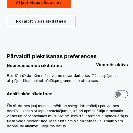
Atļaut visas sīkdatnes
Noraidīt visas sīkdatnes
Pārvaldīt piekrišanas preferences
Vienmēr aktīvs
Nepieciešamās sīkdatnes
Bez šīm sīkdatnēm mūsu vietne nevar darboties. Tās iespējams
atspējot, tikai mainot pārlūkprogrammas preferences.
Analītiskās sīkdatnes
Šīs sīkdatnes ļauj mums izmērīt un sniegt informāciju par vietnes
darbību, izsekojot lapu apmeklējumus, kā arī apmeklētāju atrašanās
vietas un pārvietošanos mūsu vietnē. Ievāktā informācija apmeklētājus
tiešā veidā neidentificē. Mēs atstājam šīs sīkdatnes un izmantojam
Adobe, lai analizētu iegūtos datus.