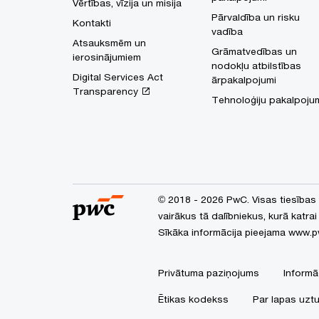
Vērtības, vīzija un misija
Pārvaldība un risku
Kontakti
vadība
Atsauksmēm un
Grāmatvedības un
ierosinājumiem
nodokļu atbilstības
Digital Services Act
ārpakalpojumi
Transparency
Tehnoloģiju pakalpoju
© 2018 - 2026 PwC. Visas tiesības
vairākus tā dalībniekus, kurā katrai
Sīkāka informācija pieejama
www.p
Privātuma paziņojums
Informā
Ētikas kodekss
Par lapas uztu