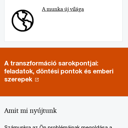
A munka új világa
A transzformáció sarokpontjai:
feladatok, döntési pontok és emberi
szerepek
Amit mi nyújtunk
Számunkra az Ön problémáinak megoldása a