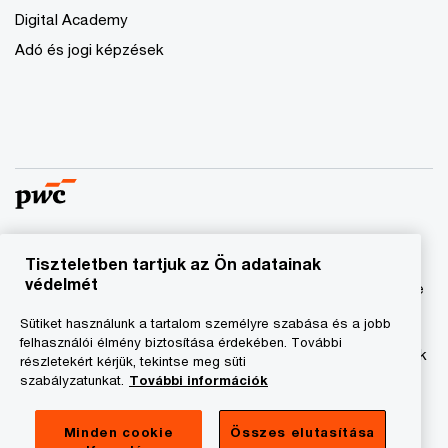
Digital Academy
Adó és jogi képzések
Tiszteletben tartjuk az Ön adatainak
© 2023 - 2026 PwC. Minden jog fenntartva. A „PwC”
védelmét
kifejezés a PricewaterhouseCoopers Könyvvizsgáló Kft.-re
és a PricewaterhouseCoopers Magyarország Kft.-re utal,
Sütiket használunk a tartalom személyre szabása és a jobb
amelyek az önálló és független jogi személyekből álló
felhasználói élmény biztosítása érdekében. További
PricewaterhouseCoopers International Limited hálózatának
részletekért kérjük, tekintse meg süti
tagja.
szabályzatunkat.
További információk
Adatkezelési tájékoztató
Minden cookie
Összes elutasítása