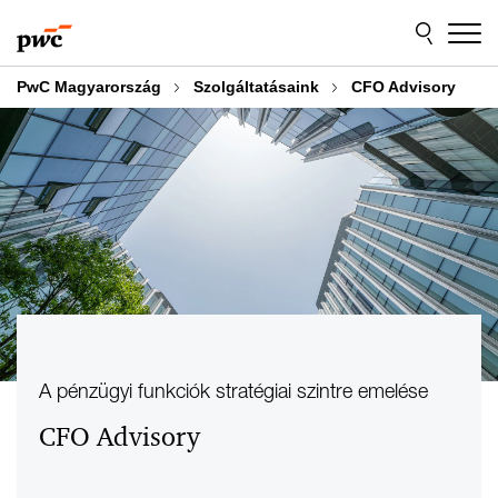
Skip
Skip
to
to
content
footer
PwC Magyarország
Szolgáltatásaink
CFO Advisory
A pénzügyi funkciók stratégiai szintre emelése
CFO Advisory