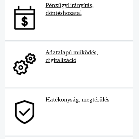
Pénzügyi irányítás,
döntéshozatal
Adatalapú működés,
digitalizáció
Hatékonyság, megtérülés