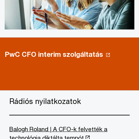
PwC CFO interim szolgáltatás
Rádiós nyilatkozatok
Balogh Roland | A CFO-k felvették a
technológia diktálta tempót