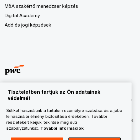
M&A szakértő menedzser képzés
Digital Academy
Adó és jogi képzések
Tiszteletben tartjuk az Ön adatainak
© 2023 - 2026 PwC. Minden jog fenntartva. A „PwC”
védelmét
kifejezés a PricewaterhouseCoopers Könyvvizsgáló Kft.-re
és a PricewaterhouseCoopers Magyarország Kft.-re utal,
Sütiket használunk a tartalom személyre szabása és a jobb
amelyek az önálló és független jogi személyekből álló
felhasználói élmény biztosítása érdekében. További
PricewaterhouseCoopers International Limited hálózatának
részletekért kérjük, tekintse meg süti
tagja.
szabályzatunkat.
További információk