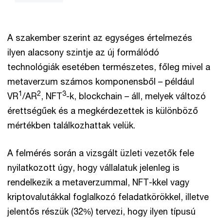
A szakember szerint az egységes értelmezés
ilyen alacsony szintje az új formálódó
technológiák esetében természetes, főleg mivel a
metaverzum számos komponensből – például
1
2
3
VR
/AR
, NFT
-k, blockchain – áll, melyek változó
érettségűek és a megkérdezettek is különböző
mértékben találkozhattak velük.
A felmérés során a vizsgált üzleti vezetők fele
nyilatkozott úgy, hogy vállalatuk jelenleg is
rendelkezik a metaverzummal, NFT-kkel vagy
kriptovalutákkal foglalkozó feladatkörökkel, illetve
jelentős részük (32%) tervezi, hogy ilyen típusú