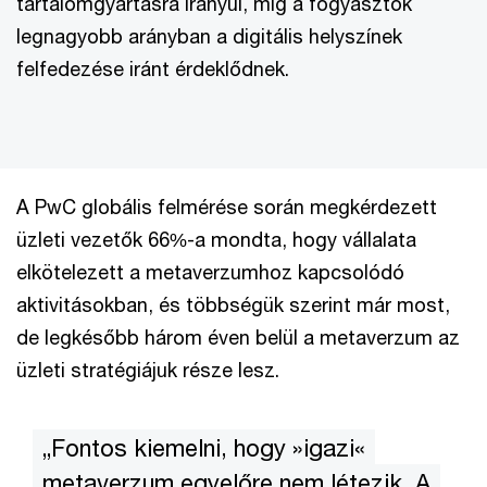
tartalomgyártásra irányul, míg a fogyasztók
legnagyobb arányban a digitális helyszínek
felfedezése iránt érdeklődnek.
A PwC globális felmérése során megkérdezett
üzleti vezetők 66%-a mondta, hogy vállalata
elkötelezett a metaverzumhoz kapcsolódó
aktivitásokban, és többségük szerint már most,
de legkésőbb három éven belül a metaverzum az
üzleti stratégiájuk része lesz.
„Fontos kiemelni, hogy »igazi«
metaverzum egyelőre nem létezik. A