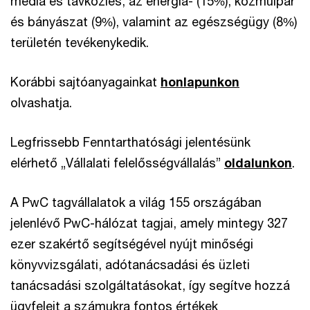
média és távközlés, az energia- (15%), közműipar
és bányászat (9%), valamint az egészségügy (8%)
területén tevékenykedik.
Korábbi sajtóanyagainkat
honlapunkon
olvashatja.
Legfrissebb Fenntarthatósági jelentésünk
elérhető „Vállalati felelősségvállalás”
oldalunkon
.
A PwC tagvállalatok a világ 155 országában
jelenlévő PwC-hálózat tagjai, amely mintegy 327
ezer szakértő segítségével nyújt minőségi
könyvvizsgálati, adótanácsadási és üzleti
tanácsadási szolgáltatásokat, így segítve hozzá
ügyfeleit a számukra fontos értékek