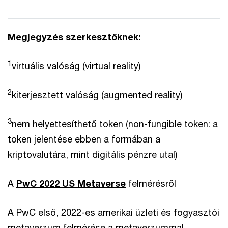
Megjegyzés szerkesztőknek:
1
virtuális valóság (virtual reality)
2
kiterjesztett valóság (augmented reality)
3
nem helyettesíthető token (non-fungible token: a
token jelentése ebben a formában a
kriptovalutára, mint digitális pénzre utal)
A
PwC 2022 US Metaverse
felmérésről
A PwC első, 2022-es amerikai üzleti és fogyasztói
metaverzum felmérése a metaverzummal