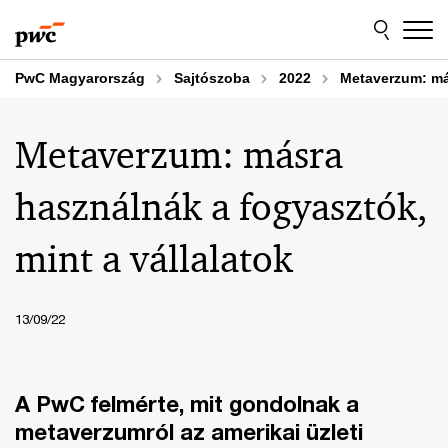
Skip
Skip
to
to
content
footer
PwC Magyarország
Sajtószoba
2022
Metaverzum: más
Metaverzum: másra
használnák a fogyasztók,
mint a vállalatok
13/09/22
A PwC felmérte, mit gondolnak a
metaverzumról az amerikai üzleti