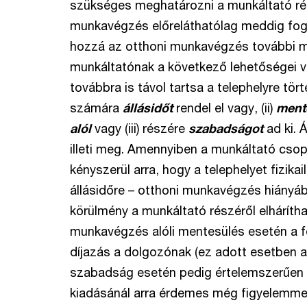
szükséges meghatározni a munkáltató rés
munkavégzés előreláthatólag meddig fog t
hozzá az otthoni munkavégzés további 
munkáltatónak a következő lehetőségei v
továbbra is távol tartsa a telephelyre tört
számára
állásidőt
rendel el vagy, (ii)
mente
alól
vagy (iii) részére
szabadságot
ad ki. 
illeti meg. Amennyiben a munkáltató csop
kényszerül arra, hogy a telephelyet fizikai
állásidőre – otthoni munkavégzés hiányáb
körülmény a munkáltató részéről elhárítha
munkavégzés alóli mentesülés esetén a f
díjazás a dolgozónak (ez adott esetben az
szabadság esetén pedig értelemszerűen tá
kiadásánál arra érdemes még figyelemmel 