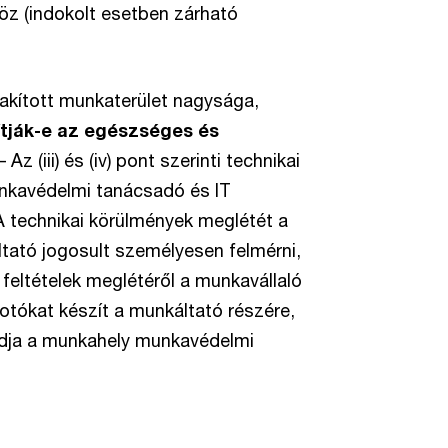
z (indokolt esetben zárható
akított munkaterület nagysága,
sítják-e az egészséges és
 – Az (iii) és (iv) pont szerinti technikai
unkavédelmi tanácsadó és IT
A technikai körülmények meglétét a
ltató jogosult személyesen felmérni,
 feltételek meglétéről a munkavállaló
fotókat készít a munkáltató részére,
tudja a munkahely munkavédelmi