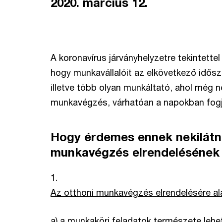
2020. március 12.
A koronavírus járványhelyzetre tekintette
hogy munkavállalóit az elkövetkező idős
illetve több olyan munkáltató, ahol még 
munkavégzés, várhatóan a napokban fogja
Hogy érdemes ennek nekilátni
munkavégzés elrendelésének f
1.
Az otthoni munkavégzés elrendelésére al
a) a munkaköri feladatok természete lehe