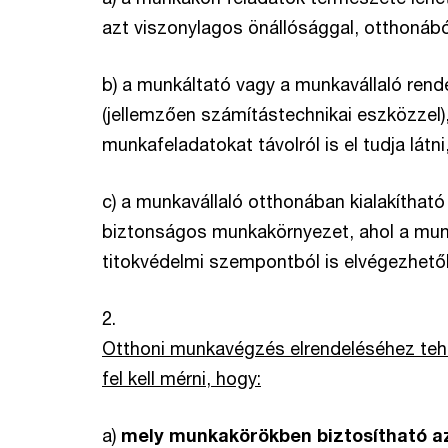
azt viszonylagos önállósággal, otthonából
b) a munkáltató vagy a munkavállaló ren
(jellemzően számítástechnikai eszközzel),
munkafeladatokat távolról is el tudja látni
c) a munkavállaló otthonában kialakíthat
biztonságos munkakörnyezet, ahol a mu
titokvédelmi szempontból is elvégezhető
2.
Otthoni munkavégzés elrendeléséhez teh
fel kell mérni, hogy:
a)
mely munkakörökben biztosítható a