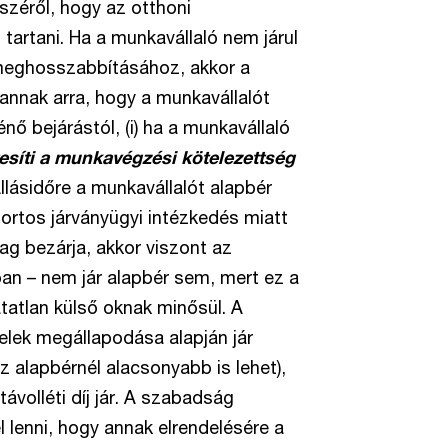
zéről, hogy az otthoni
artani. Ha a munkavállaló nem járul
meghosszabbításához, akkor a
annak arra, hogy a munkavállalót
énő bejárástól, (i) ha a munkavállaló
síti a munkavégzési kötelezettség
Állásidőre a munkavállalót alapbér
ortos járványügyi intézkedés miatt
lag bezárja, akkor viszont az
an – nem jár alapbér sem, mert ez a
tatlan külső oknak minősül. A
elek megállapodása alapján jár
 alapbérnél alacsonyabb is lehet),
volléti díj jár. A szabadság
lenni, hogy annak elrendelésére a