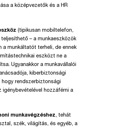
ása a középvezetők és a HR
eszköz
(tipikusan mobiltelefon,
 teljesíthető – a munkaeszközök
 a munkáltatót terheli, de ennek
ámítástechnikai eszközt ne a
tsa. Ugyanakkor a munkavállalói
anácsadója, kiberbiztonsági
, hogy rendszerbiztonsági
igénybevételével hozzáférni a
tthoni munkavégzéshez
, tehát
ztal, szék, világítás, és egyéb, a