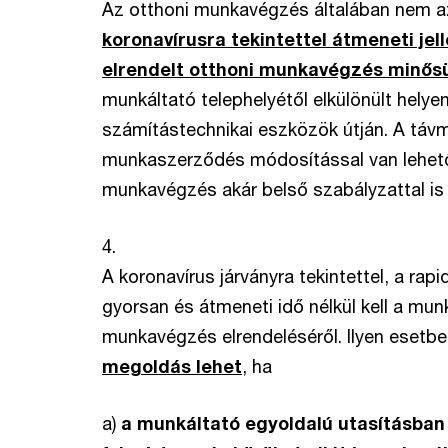
Az otthoni munkavégzés általában nem 
koronavírusra tekintettel átmeneti jel
elrendelt otthoni munkavégzés minő
munkáltató telephelyétől elkülönült helye
számítástechnikai eszközök útján. A táv
munkaszerződés módosítással van lehetős
munkavégzés akár belső szabályzattal is 
4.
A koronavírus járványra tekintettel, a ra
gyorsan és átmeneti idő nélkül kell a mun
munkavégzés elrendeléséről. Ilyen eset
megoldás lehet
, ha
a)
a munkáltató egyoldalú utasításban