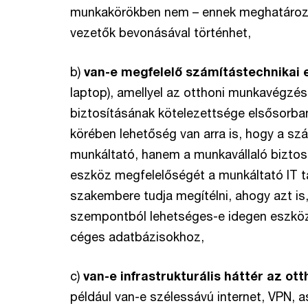
munkakörökben nem – ennek meghatároz
vezetők bevonásával történhet,
b)
van-e megfelelő számítástechnikai 
laptop), amellyel az otthoni munkavégzés
biztosításának kötelezettsége elsősorban
körében lehetőség van arra is, hogy a sz
munkáltató, hanem a munkavállaló biztosí
eszköz megfelelőségét a munkáltató IT t
szakembere tudja megítélni, ahogy azt is
szempontból lehetséges-e idegen eszköz 
céges adatbázisokhoz,
c)
van-e infrastrukturális háttér az o
például van-e szélessávú internet, VPN, as