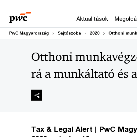
Skip
Skip
to
to
Aktualitások
Megoldá
content
footer
PwC Magyarország
Sajtószoba
2020
Otthoni munk
Otthoni munkavégzé
rá a munkáltató és 
Tax & Legal Alert | PwC Magy