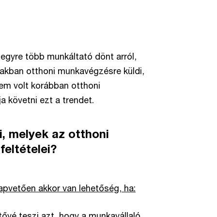
l egyre több munkáltató dönt arról,
zakban otthoni munkavégzésre küldi,
nem volt korábban otthoni
 követni ezt a trendet.
, melyek az otthoni
eltételei?
apvetően akkor van lehetőség, ha:
tővé teszi azt, hogy a munkavállaló