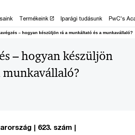
saink
Termékeink
Iparági tudásunk
PwC's Ac
avégzés – hogyan készüljön rá a munkáltató és a munkavállaló?
s – hogyan készüljön
a munkavállaló?
arország | 623. szám |