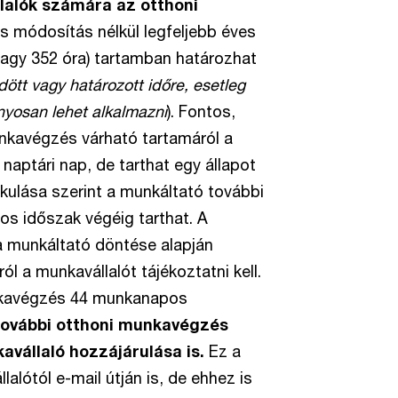
lalók számára az otthoni
 módosítás nélkül legfeljebb éves
vagy 352 óra) tartamban határozhat
tt vagy határozott időre, esetleg
ányosan lehet alkalmazni
). Fontos,
unkavégzés várható tartamáról a
 naptári nap, de tarthat egy állapot
lakulása szerint a munkáltató további
os időszak végéig tarthat. A
a munkáltató döntése alapján
a munkavállalót tájékoztatni kell.
unkavégzés 44 munkanapos
további otthoni munkavégzés
vállaló hozzájárulása is.
Ez a
alótól e-mail útján is, de ehhez is