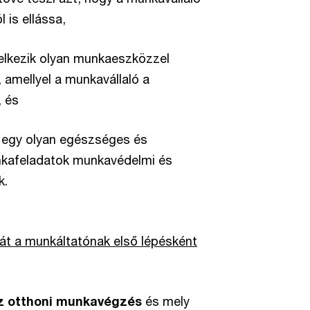
 is ellássa,
delkezik olyan munkaeszközzel
 amellyel a munkavállaló a
, és
ó egy olyan egészséges és
nkafeladatok munkavédelmi és
k.
át a munkáltatónak első lépésként
z otthoni munkavégzés
és mely