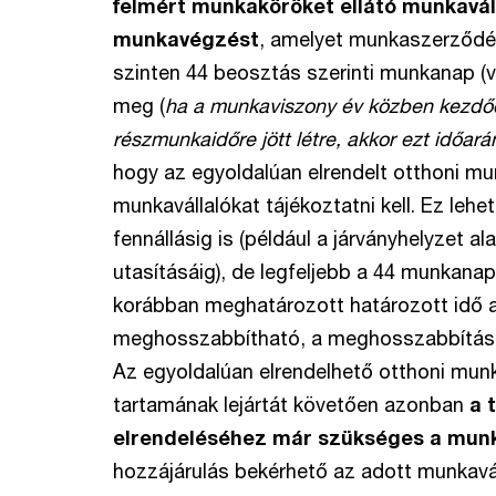
felmért munkaköröket ellátó munkavál
munkavégzést
, amelyet munkaszerződés
szinten 44 beosztás szerinti munkanap (
meg (
ha a munkaviszony év közben kezdődö
részmunkaidőre jött létre, akkor ezt időar
hogy az egyoldalúan elrendelt otthoni m
munkavállalókat tájékoztatni kell. Ez lehet
fennállásig is (például a járványhelyzet a
utasításáig), de legfeljebb a 44 munkanap
korábban meghatározott határozott idő 
meghosszabbítható, a meghosszabbításról 
Az egyoldalúan elrendelhető otthoni m
tartamának lejártát követően azonban
a 
elrendeléséhez már szükséges a munka
hozzájárulás bekérhető az adott munkaváll