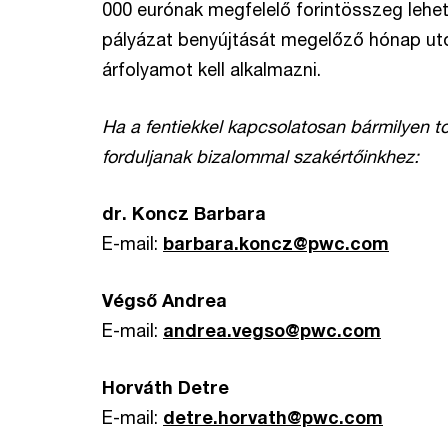
000 eurónak megfelelő forintösszeg lehet.
pályázat benyújtását megelőző hónap ut
árfolyamot kell alkalmazni.
Ha a fentiekkel kapcsolatosan bármilyen t
forduljanak bizalommal szakértőinkhez:
dr. Koncz Barbara
E-mail:
barbara.koncz@pwc.com
Végső Andrea
E-mail:
andrea.vegso@pwc.com
Horváth Detre
E-mail:
detre.horvath@pwc.com