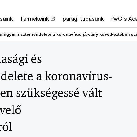
saink
Termékeink
Iparági tudásunk
PwC's Ac
külügyminiszter rendelete a koronavírus-járvány következtében 
asági és
delete a koronavírus-
en szükségessé vált
velő
ról