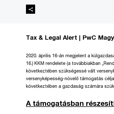
Tax & Legal Alert | PwC Mag
2020. április 16-án megjelent a külgazdasá
16.) KKM rendelete (a továbbiakban „Rend
következtében szükségessé vált verseny
versenyképesség-növelő támogatás célja 
következtében a gazdaság számára szü
A támogatásban részesít