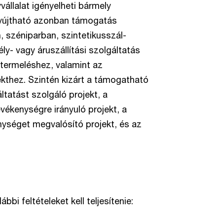
állalat igényelheti bármely
nyújtható azonban támogatás
, széniparban, szintetikusszál-
y- vagy áruszállítási szolgáltatás
termeléshez, valamint az
kthez. Szintén kizárt a támogatható
ltatást szolgáló projekt, a
evékenységre irányuló projekt, a
nységet megvalósító projekt, és az
bi feltételeket kell teljesítenie: