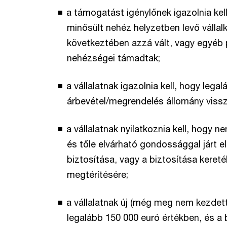
a támogatást igénylőnek igazolnia ke
minősült nehéz helyzetben levő vállal
következtében azzá vált, vagy egyéb
nehézségei támadtak;
a vállalatnak igazolnia kell, hogy leg
árbevétel/megrendelés állomány vissz
a vállalatnak nyilatkoznia kell, hogy 
és tőle elvárható gondossággal járt e
biztosítása, vagy a biztosítása kereté
megtérítésére;
a vállalatnak új (még meg nem kezdett
legalább 150 000 euró értékben, és a