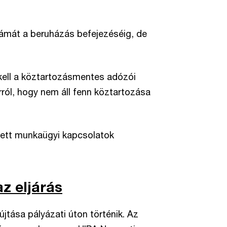
tszámát a beruházás befejezéséig, de
kell a köztartozásmentes adózói
rról, hogy nem áll fenn köztartozása
ezett munkaügyi kapcsolatok
z eljárás
tása pályázati úton történik. Az