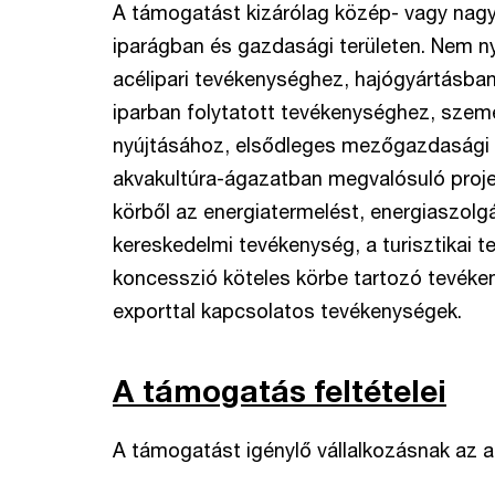
A támogatást kizárólag közép- vagy nagyv
iparágban és gazdasági területen. Nem 
acélipari tevékenységhez, hajógyártásban
iparban folytatott tevékenységhez, személ
nyújtásához, elsődleges mezőgazdasági 
akvakultúra-ágazatban megvalósuló proje
körből az energiatermelést, energiaszolgá
kereskedelmi tevékenység, a turisztikai t
koncesszió köteles körbe tartozó tevéke
exporttal kapcsolatos tevékenységek.
A támogatás feltételei
A támogatást igénylő vállalkozásnak az aláb