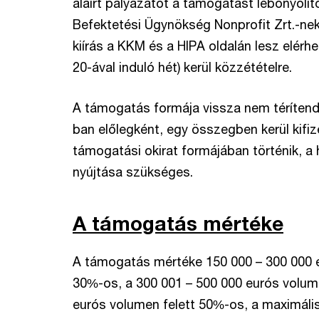
aláírt pályázatot a támogatást lebonyolí
Befektetési Ügynökség Nonprofit Zrt.-nek (
kiírás a KKM és a HIPA oldalán lesz elérhe
20-ával induló hét) kerül közzétételre.
A támogatás formája vissza nem téríte
ban előlegként, egy összegben kerül kifi
támogatási okirat formájában történik, a 
nyújtása szükséges.
A támogatás mértéke
A támogatás mértéke 150 000 – 300 000 
30%-os, a 300 001 – 500 000 eurós volu
eurós volumen felett 50%-os, a maximáli