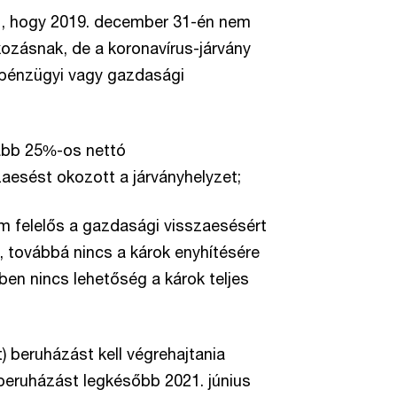
ll, hogy 2019. december 31-én nem
kozásnak, de a koronavírus-járvány
 pénzügyi vagy gazdasági
alább 25%-os nettó
aesést okozott a járványhelyzet;
nem felelős a gazdasági visszaesésért
l, továbbá nincs a károk enyhítésére
ben nincs lehetőség a károk teljes
) beruházást kell végrehajtania
 beruházást legkésőbb 2021. június