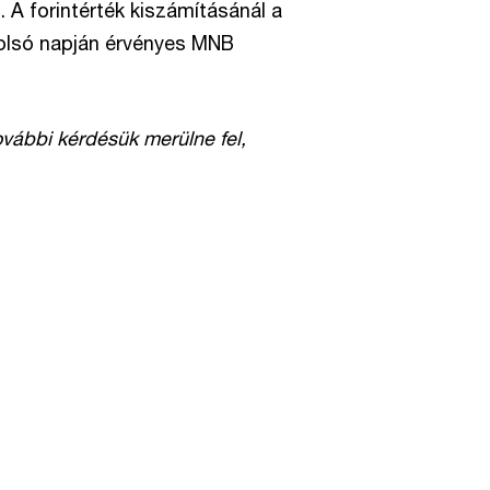
 A forintérték kiszámításánál a
olsó napján érvényes MNB
ovábbi kérdésük merülne fel,