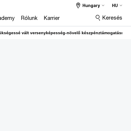
Hungary
HU
Keresés
ademy
Rólunk
Karrier
szükségessé vált versenyképesség-növelő készpénztámogatásról