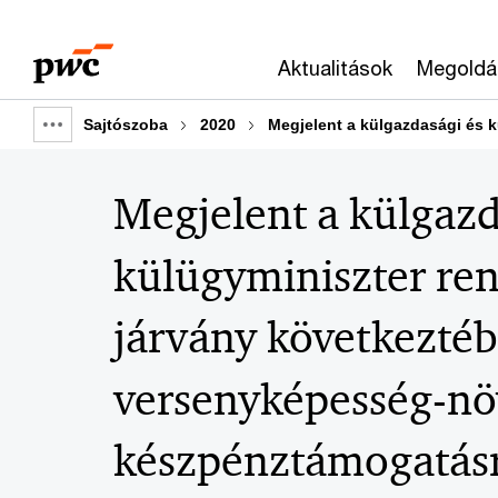
Skip
Skip
to
to
Aktualitások
Megoldá
content
footer
Sajtószoba
2020
Megjelent a külgazdasági és 
Show
full
Megjelent a külgazd
breadcrumb
külügyminiszter ren
járvány következtéb
versenyképesség-nö
készpénztámogatás