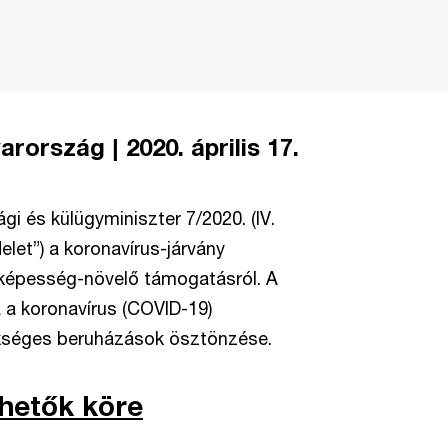
yarország |
2020. április 17.
gi és külügyminiszter 7/2020. (IV.
elet”)
a koronavírus-járvány
képesség-növelő támogatásról. A
a koronavírus (COVID-19)
kséges beruházások ösztönzése.
hetők köre