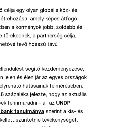
élja egy olyan globális köz- és
létrehozása, amely képes átfogó
özben a kormányok jobb, zöldebb és
törekednek, a partnerség célja,
ehetővé tevő hosszú távú
llendülést segítő kezdeményezése,
n jelen és élen jár az egyes országok
élyreható hatásainak felmérésében.
8 százaléka jelezte, hogy az aktuális
ek fennmaradni – áll az
UNDP
gbank tanulmánya
szerint a kis- és
kellett szüntetnie tevékenységét,