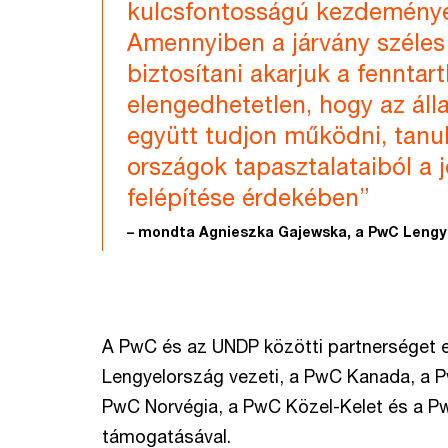
kulcsfontosságú kezdemény
Amennyiben a járvány széles
biztosítani akarjuk a fenntar
elengedhetetlen, hogy az ál
együtt tudjon működni, tanu
országok tapasztalataiból a
felépítése érdekében”
– mondta Agnieszka Gajewska, a PwC Lengy
A PwC és az UNDP közötti partnerséget 
Lengyelország vezeti, a PwC Kanada, a 
PwC Norvégia, a PwC Közel-Kelet és a Pw
támogatásával.