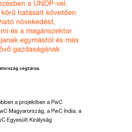
ezésben a UNDP-vel.
 körű hatásait követően
tható növekedést,
lami és a magánszektor
ljanak egymástól és más
 jövő gazdaságának
elország cégtársa.
ebben a projektben a PwC
PwC Magyarország, a PwC India, a
C Egyesült Királyság