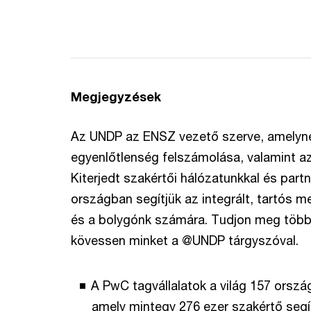
Megjegyzések
Az UNDP az ENSZ vezető szerve, amelyne
egyenlőtlenség felszámolása, valamint az
Kiterjedt szakértői hálózatunkkal és par
országban segítjük az integrált, tartós 
és a bolygónk számára. Tudjon meg több
kövessen minket a @UNDP tárgyszóval.
A PwC tagvállalatok a világ 157 orszá
amely mintegy 276 ezer szakértő segí