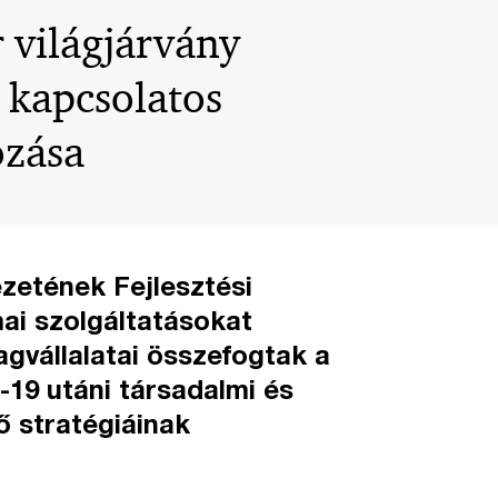
 világjárvány
l kapcsolatos
ozása
zetének Fejlesztési
ai szolgáltatásokat
agvállalatai összefogtak a
19 utáni társadalmi és
ő stratégiáinak