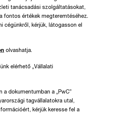
leti tanácsadási szolgáltatásokat,
ra fontos értékek megteremtéséhez.
cégünkről, kérjük, látogasson el
on
olvashatja.
nk elérhető „Vállalati
ben a dokumentumban a „PwC”
rországi tagvállalatokra utal,
formációért, kérjük keresse fel a