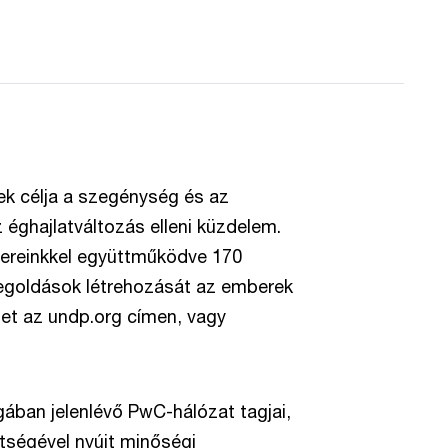
k célja a szegénység és az
 éghajlatváltozás elleni küzdelem.
tnereinkkel együttműködve 170
megoldások létrehozását az emberek
et az undp.org címen, vagy
gában jelenlévő PwC-hálózat tagjai,
tségével nyújt minőségi