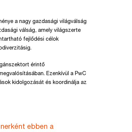
énye a nagy gazdasági világválság
zdasági válság, amely világszerte
tartható fejlődési célok
diverzitásig.
gánszektort érintő
egvalósításában. Ezenkívül a PwC
ások kidolgozását és koordinálja az
tnerként ebben a