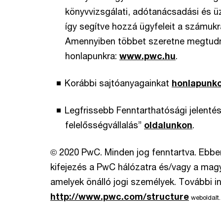
könyvvizsgálati, adótanácsadási és üz
így segítve hozzá ügyfeleit a számuk
Amennyiben többet szeretne megtudni 
honlapunkra:
www.pwc.hu
.
Korábbi sajtóanyagainkat
honlapunk
Legfrissebb Fenntarthatósági jelentésü
felelősségvállalás”
oldalunkon
.
© 2020 PwC. Minden jog fenntartva. Eb
kifejezés a PwC hálózatra és/vagy a magya
amelyek önálló jogi személyek. További in
http://www.pwc.com/structure
weboldalt.