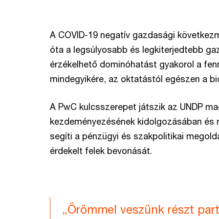
A COVID-19 negatív gazdasági következm
óta a legsúlyosabb és legkiterjedtebb ga
érzékelhető dominóhatást gyakorol a fenn
mindegyikére, az oktatástól egészen a bio
A PwC kulcsszerepet játszik az UNDP ma
kezdeményezésének kidolgozásában és m
segíti a pénzügyi és szakpolitikai megold
érdekelt felek bevonását.
„Örömmel veszünk részt par