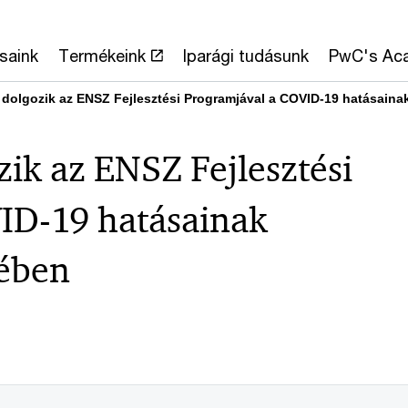
saink
Termékeink
Iparági tudásunk
PwC's Ac
dolgozik az ENSZ Fejlesztési Programjával a COVID-19 hatásainak
ik az ENSZ Fejlesztési
ID-19 hatásainak
kében