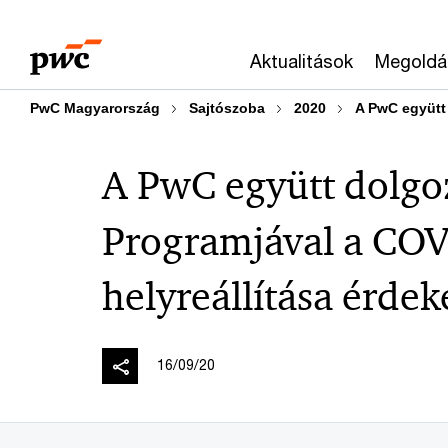
Skip
Skip
to
to
Aktualitások
Megoldá
content
footer
PwC Magyarország
Sajtószoba
2020
A PwC együtt 
A PwC együtt dolgoz
Programjával a COV
helyreállítása érde
16/09/20