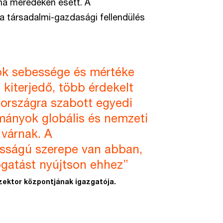
lma meredeken esett. A
a társadalmi-gazdasági fellendülés
ok sebessége és mértéke
 kiterjedő, több érdekelt
 országra szabott egyedi
mányok globális és nemzeti
 várnak. A
sságú szerepe van abban,
ogatást nyújtson ehhez”
ektor központjának igazgatója.