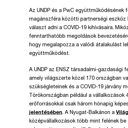
Az UNDP és a PwC együttműködésének fő c
magánszféra közötti partnerségi eszköz 
választ adni a COVID-19 kihívásaira. Mik
fenntarthatóbb megoldások bevezetésére 
hogy megalapozza a valódi átalakulást l
együttműködést.
A UNDP az ENSZ társadalmi-gazdasági fe
amely világszerte közel 170 országban va
szükségleteinek és a COVID-19 járvány m
Törökországban például a vállalkozások 4
erőforrásokkal csak három hónapig képes
jelentésében
. A Nyugat-Balkánon a
Vilá
középvállalkozások több mint felének be 