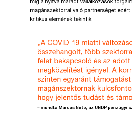
míg a nyitva maradt vállalkozások forga
magánszektorral való partnerséget ezért 
kritikus elemének tekintik.
„A COVID-19 miatti változás
összehangolt, több szektorra
felet bekapcsoló és az adott
megközelítést igényel. A kor
szinten egyaránt támogatást
magánszektornak kulcsfonto
hogy jelentős tudást és tám
– mondta Marcos Neto, az UNDP pénzügyi sz