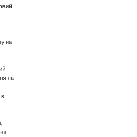
ковий
ду на
ний
ння на
 в
,
 на