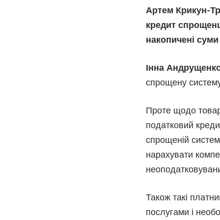
Артем Крикун-Тр
кредит спрощенц
накопичені суми
Інна Андрущенко
спрощену систему
Проте щодо товарі
податковий кредит
спрощеній систем
нарахувати компен
неоподатковуван
Також такі платн
послугами і необ