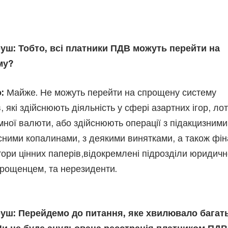
руш:
Тобто, всі платники ПДВ можуть перейти на
му?
:
Майже. Не можуть перейти на спрощену систему
, які здійснюють діяльність у сфері азартних ігор, ло
емної валюти, або здійснюють операції з підакцизними
сними копалинами, з деякими винятками, а також фін
тори цінних паперів,відокремлені підрозділи юридичн
прощенцем, та нерезиденти.
уш: Перейдемо до питання, яке хвилювало багат