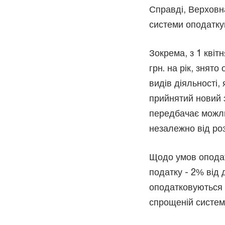
Справді, Верховн
системи оподатк
Зокрема, з 1 квіт
грн. на рік, знят
видів діяльності,
прийнятий новий 
передбачає можли
незалежно від ро
Щодо умов оподат
податку - 2% від 
оподатковуються 
спрощеній системі