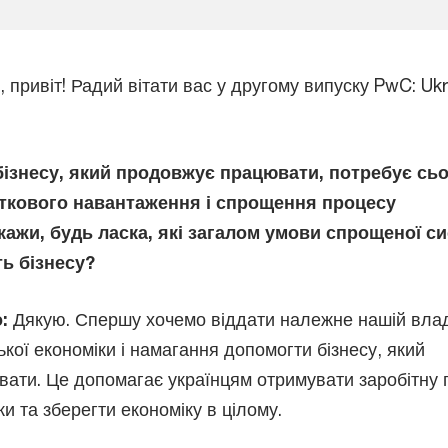
є, привіт! Радий вітати вас у другому випуску PwC: Ukr
бізнесу, який продовжує працювати, потребує сьо
ткового навантаження і спрощення процесу
кажи, будь ласка, які загалом умови спрощеної с
ь бізнесу?
о:
Дякую. Спершу хочемо віддати належне нашій влад
ької економіки і намагання допомогти бізнесу, який
ати. Це допомагає українцям отримувати заробітну 
ки та зберегти економіку в цілому.