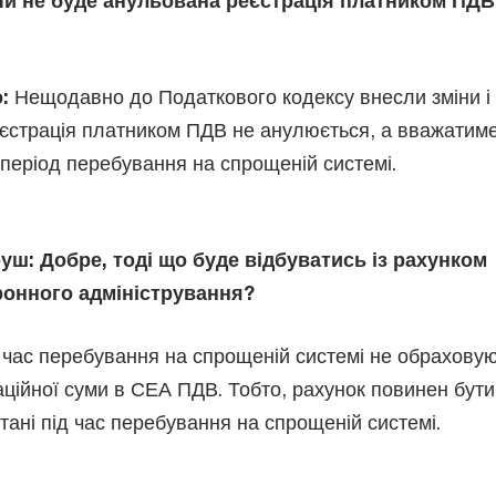
Чи не буде анульована реєстрація платником ПДВ
о:
Нещодавно до Податкового кодексу внесли зміни і 
єстрація платником ПДВ не анулюється, а вважатим
період перебування на спрощеній системі.
уш: Добре, тоді що буде відбуватись із рахунком
ронного адміністрування?
час перебування на спрощеній системі не обрахову
аційної суми в СЕА ПДВ. Тобто, рахунок повинен бути
ані під час перебування на спрощеній системі.