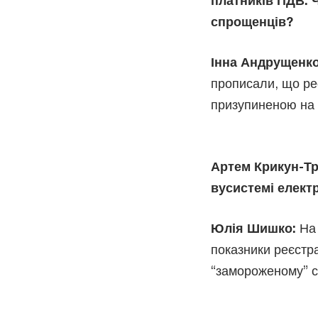
платників ПДВ. 
спрощенців?
Інна Андрущенк
прописали, що ре
призупиненою на 
Артем Крикун-Тр
вусистемі елект
Юлія Шишко:
На 
показники реєстр
“замороженому” ст