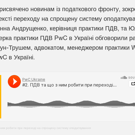
рисвячено новинам із податкового фронту, зокр
ексті переходу на спрощену систему оподаткув
 Інна Андрущенко, керівниця практики ПДВ, та Ю
рка практики ПДВ PwC в Україні обговорили р
кун-Трушем, адвокатом, менеджером практики W
wC в Україні.
 ним робити при переході на спрощену систему оподаткування