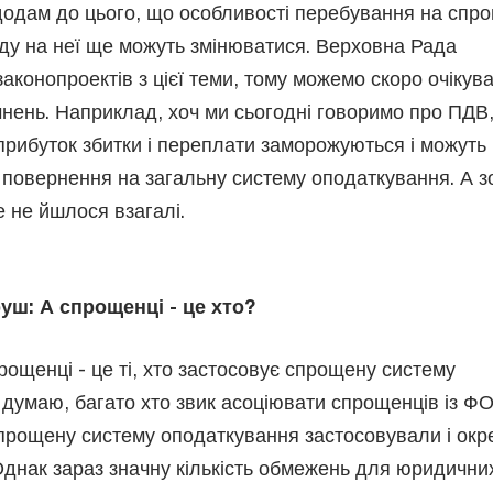
одам до цього, що особливості перебування на спр
оду на неї ще можуть змінюватися. Верховна Рада
законопроектів з цієї теми, тому можемо скоро очікув
чнень. Наприклад, хоч ми сьогодні говоримо про ПДВ
прибуток збитки і переплати заморожуються і можуть
 повернення на загальну систему оподаткування. А з
 не йшлося взагалі.
уш: А спрощенці - це хто?
рощенці - це ті, хто застосовує спрощену систему
 думаю, багато хто звик асоціювати спрощенців із Ф
спрощену систему оподаткування застосовували і окр
Однак зараз значну кількість обмежень для юридичних