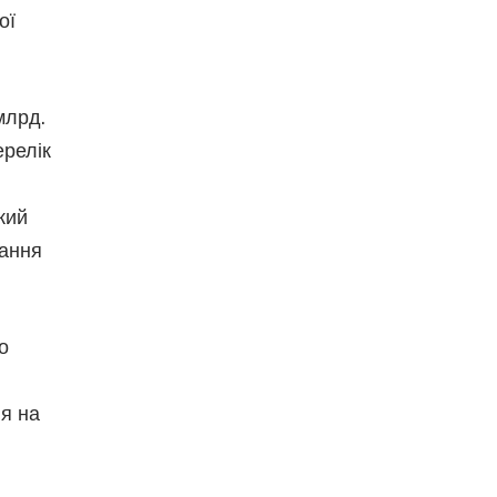
ої
млрд.
ерелік
кий
вання
о
ня на