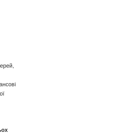
терей,
ансові
ої
ьох