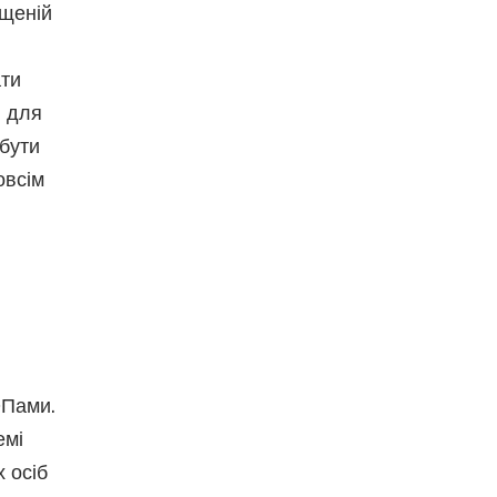
ощеній
ати
, для
 бути
овсім
ОПами.
емі
 осіб