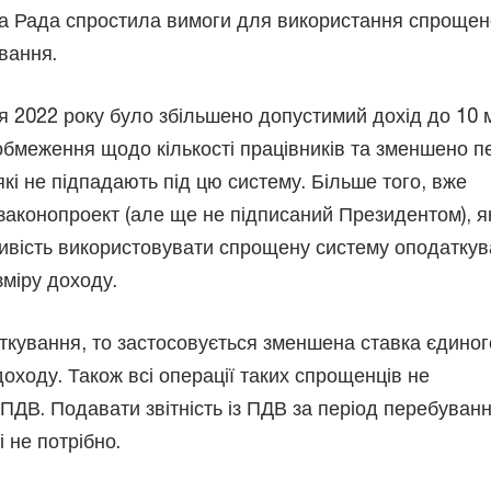
а Рада спростила вимоги для використання спрощен
ування.
ня 2022 року було збільшено допустимий дохід до 10 
о обмеження щодо кількості працівників та зменшено п
 які не підпадають під цю систему. Більше того, вже
законопроект (але ще не підписаний Президентом), я
вість використовувати спрощену систему оподатку
зміру доходу.
кування, то застосовується зменшена ставка єдиног
доходу. Також всі операції таких спрощенців не
ПДВ. Подавати звітність із ПДВ за період перебуван
 не потрібно.