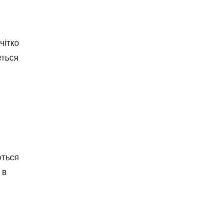
чітко
еться
ються
 в