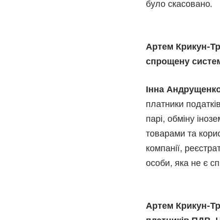
було скасовано.
Артем Крикун-Т
спрощену систе
Інна Андрущенко
платники податків
парі, обміну іноз
товарами та кори
компанії, реєстра
особи, яка не є с
Артем Крикун-Тр