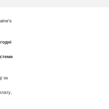
aine’s
годні
истеми
і за
плату,