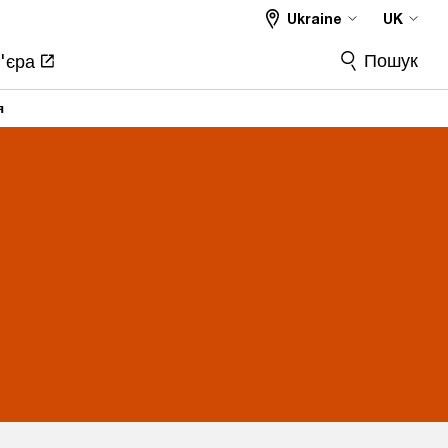
Ukraine
UK
Пошук
'єра
я