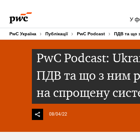
Skip
Skip
to
to
У ф
content
footer
PwC Україна
Публікації
PwC Podcast
ПДВ та що 
PwC Podcast: Ukra
ПДВ та що з ним 
на спрощену сист
08/04/22