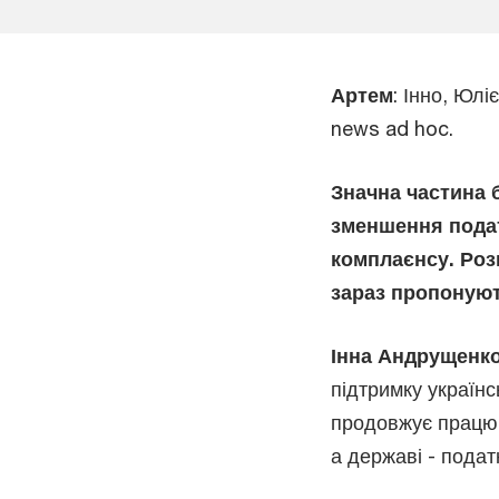
Артем
: Інно, Юлі
news ad hoc.
Значна частина 
зменшення пода
комплаєнсу. Роз
зараз пропонуют
Інна Андрущенк
підтримку українс
продовжує працюв
а державі - подат