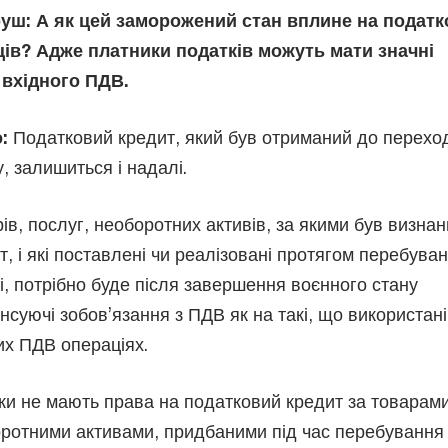
уш: А як цей заморожений стан вплине на подат
ів? Адже платники податків можуть мати значні
 вхідного ПДВ.
:
Податковий кредит, який був отриманий до перехо
, залишиться і надалі.
в, послуг, необоротних активів, за якими був визна
, і які поставлені чи реалізовані протягом перебува
і, потрібно буде після завершення воєнного стану
суючі зобов’язання з ПДВ як на такі, що використані
их ПДВ операціях.
ики не мають права на податковий кредит за товарами
оротними активами, придбаними під час перебування