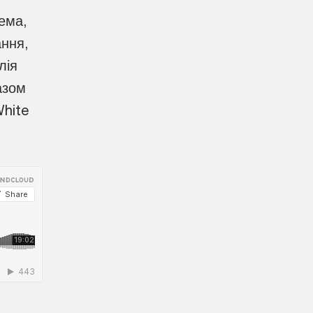
ема,
ання,
лія
азом
hite