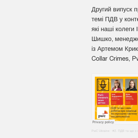
Другий випуск п
темі ПДВ у конт
які наші колеги
Шишко, менедже
із Артемом Кри
Collar Crimes, P
PwC Ukraine
·
#2. ПДВ та що з