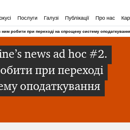
окусі
Послуги
Галузі
Публікації
Про нас
Кар
з ним робити при переході на спрощену систему оподаткуванн
ine’s news ad hoc #2.
робити при переході
ему оподаткування