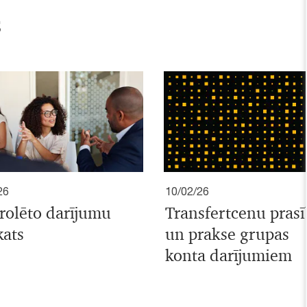
s
26
10/02/26
rolēto darījumu
Transfertcenu prasī
kats
un prakse grupas
konta darījumiem