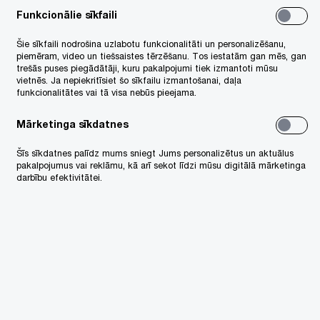
Funkcionālie sīkfaili
Šie sīkfaili nodrošina uzlabotu funkcionalitāti un personalizēšanu,
piemēram, video un tiešsaistes tērzēšanu. Tos iestatām gan mēs, gan
trešās puses piegādātāji, kuru pakalpojumi tiek izmantoti mūsu
vietnēs. Ja nepiekritīsiet šo sīkfailu izmantošanai, daļa
funkcionalitātes vai tā visa nebūs pieejama.
Mārketinga sīkdatnes
Šīs sīkdatnes palīdz mums sniegt Jums personalizētus un aktuālus
pakalpojumus vai reklāmu, kā arī sekot līdzi mūsu digitālā mārketinga
darbību efektivitātei.
izodes