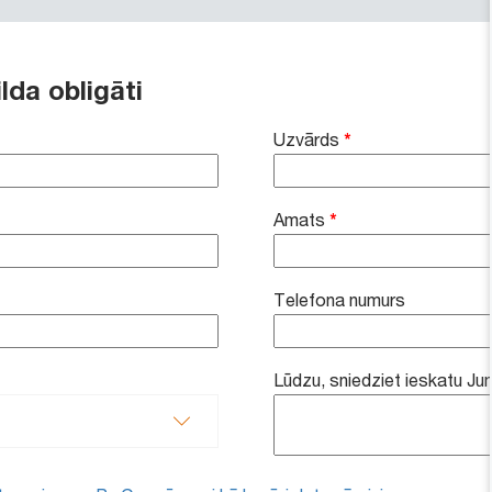
ilda obligāti
Uzvārds
*
Amats
*
Telefona numurs
Lūdzu, sniedziet ieskatu Ju