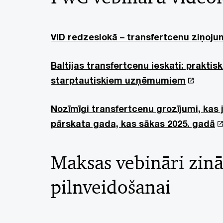
VID redzeslokā – transfertcenu ziņoju
Baltijas transfertcenu ieskati: praktisk
starptautiskiem uzņēmumiem
Nozīmīgi transfertcenu grozījumi, kas
pārskata gada, kas sākas 2025. gadā
Maksas vebināri zin
pilnveidošanai