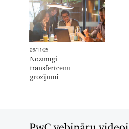
26/11/25
Nozīmīgi
transfertcenu
grozījumi
PwC vebināru videoi