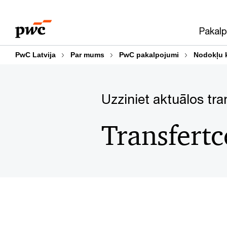
Skip
Skip
to
to
Pakalp
content
footer
PwC Latvija
Par mums
PwC pakalpojumi
Nodokļu k
Uzziniet aktuālos tr
Transfertc