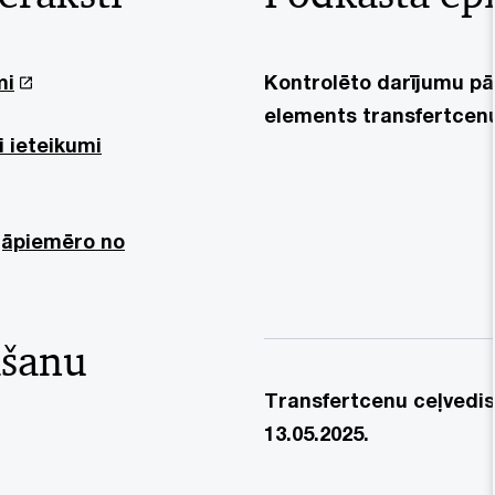
mi
Kontrolēto darījumu pā
elements transfertcenu 
i ieteikumi
 jāpiemēro no
āšanu
Transfertcenu ceļvedis
13.05.2025.