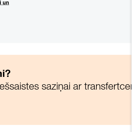
i un
mi?
iešsaistes saziņai ar transfertc