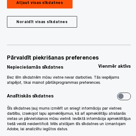
Atļaut visas sīkdatnes
Noraidīt visas sīkdatnes
Pārvaldīt piekrišanas preferences
Vienmēr aktīvs
Nepieciešamās sīkdatnes
Bez šīm sīkdatnēm mūsu vietne nevar darboties. Tās iespējams
atspējot, tikai mainot pārlūkprogrammas preferences.
19/01/26
bas
Transfertcenu
Analītiskās sīkdatnes
korekcijas un PVN
Šīs sīkdatnes ļauj mums izmērīt un sniegt informāciju par vietnes
darbību, izsekojot lapu apmeklējumus, kā arī apmeklētāju atrašanās
vietas un pārvietošanos mūsu vietnē. Ievāktā informācija apmeklētājus
tiešā veidā neidentificē. Mēs atstājam šīs sīkdatnes un izmantojam
Adobe, lai analizētu iegūtos datus.