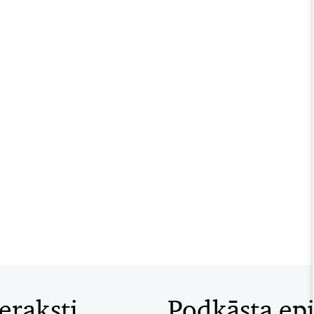
eraksti
Podkāsta ep