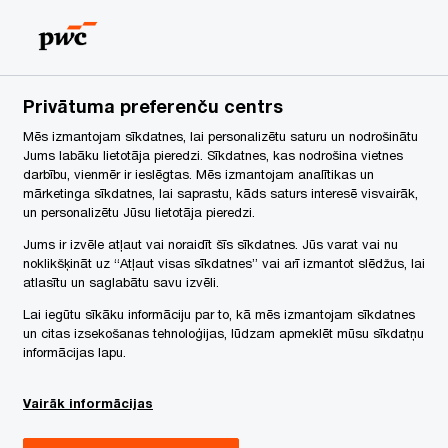
Latvia
LV
Search
Karjera
Privātuma preferenču centrs
tualitātes – raksti, podkāsti un vebināri | PwC Latvija
Mēs izmantojam sīkdatnes, lai personalizētu saturu un nodrošinātu
Jums labāku lietotāja pieredzi. Sīkdatnes, kas nodrošina vietnes
darbību, vienmēr ir ieslēgtas. Mēs izmantojam analītikas un
mārketinga sīkdatnes, lai saprastu, kāds saturs interesē visvairāk,
un personalizētu Jūsu lietotāja pieredzi.
Jums ir izvēle atļaut vai noraidīt šīs sīkdatnes. Jūs varat vai nu
noklikšķināt uz “Atļaut visas sīkdatnes” vai arī izmantot slēdžus, lai
atlasītu un saglabātu savu izvēli.
Lai iegūtu sīkāku informāciju par to, kā mēs izmantojam sīkdatnes
un citas izsekošanas tehnoloģijas, lūdzam apmeklēt mūsu sīkdatņu
informācijas lapu.
Vairāk informācijas