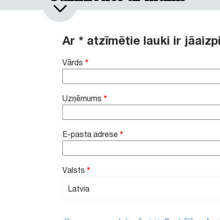
Ar * atzīmētie lauki ir jāaizp
Vārds
*
Uzņēmums
*
E-pasta adrese
*
Valsts
*