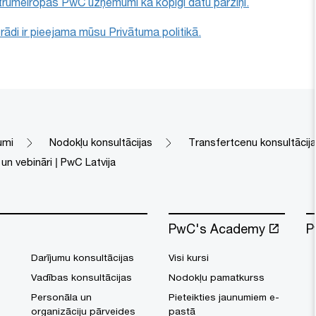
strumeiropas PwC uzņēmumi kā kopīgi datu pārziņi.
rādi ir pieejama mūsu Privātuma politikā.
umi
Nodokļu konsultācijas
Transfertcenu konsultācij
un vebināri | PwC Latvija
PwC's Academy
P
Darījumu konsultācijas
Visi kursi
Vadības konsultācijas
Nodokļu pamatkurss
Personāla un
Pieteikties jaunumiem e-
organizāciju pārveides
pastā