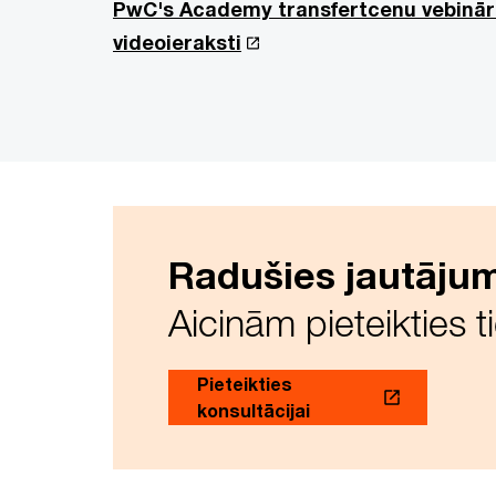
PwC's Academy transfertcenu vebinār
videoieraksti
Radušies jautāju
Aicinām pieteikties t
Pieteikties
konsultācijai