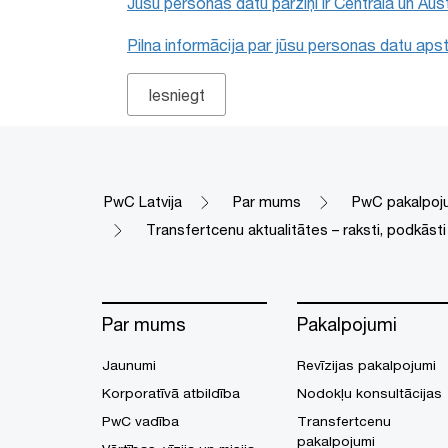
Jūsu personas datu pārziņi ir Centrālā un Au
Pilna informācija par jūsu personas datu apst
PwC Latvija
Par mums
PwC pakalpoj
Transfertcenu aktualitātes – raksti, podkāsti 
Par mums
Pakalpojumi
Jaunumi
Revīzijas pakalpojumi
Korporatīvā atbildība
Nodokļu konsultācijas
PwC vadība
Transfertcenu
pakalpojumi