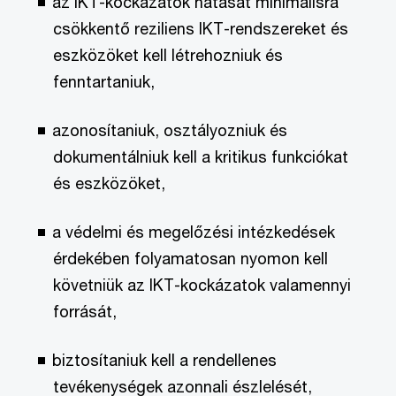
az IKT-kockázatok hatását minimálisra
csökkentő reziliens IKT-rendszereket és
eszközöket kell létrehozniuk és
fenntartaniuk,
azonosítaniuk, osztályozniuk és
dokumentálniuk kell a kritikus funkciókat
és eszközöket,
a védelmi és megelőzési intézkedések
érdekében folyamatosan nyomon kell
követniük az IKT-kockázatok valamennyi
forrását,
biztosítaniuk kell a rendellenes
tevékenységek azonnali észlelését,