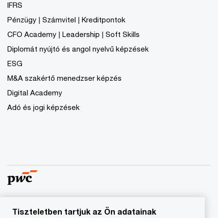
IFRS
Pénzügy | Számvitel | Kreditpontok
CFO Academy | Leadership | Soft Skills
Diplomát nyújtó és angol nyelvű képzések
ESG
M&A szakértő menedzser képzés
Digital Academy
Adó és jogi képzések
Tiszteletben tartjuk az Ön adatainak
© 2023 - 2026 PwC. Minden jog fenntartva. A „PwC”