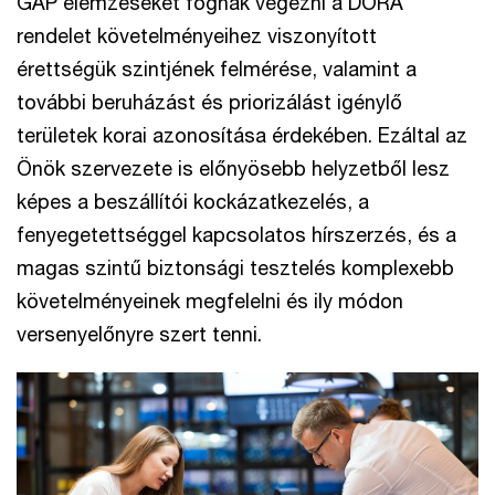
GAP elemzéseket fognak végezni a DORA
rendelet követelményeihez viszonyított
érettségük szintjének felmérése, valamint a
további beruházást és priorizálást igénylő
területek korai azonosítása érdekében. Ezáltal az
Önök szervezete is előnyösebb helyzetből lesz
képes a beszállítói kockázatkezelés, a
fenyegetettséggel kapcsolatos hírszerzés, és a
magas szintű biztonsági tesztelés komplexebb
követelményeinek megfelelni és ily módon
versenyelőnyre szert tenni.