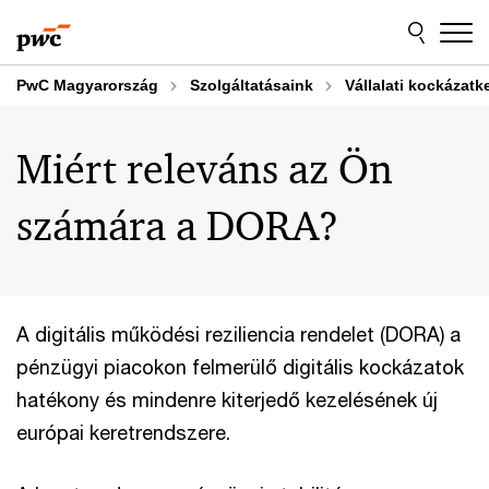
Skip
Skip
to
to
content
footer
PwC Magyarország
Szolgáltatásaink
Vállalati kockázatk
Miért releváns az Ön
számára a DORA?
A digitális működési reziliencia rendelet (DORA) a
pénzügyi piacokon felmerülő digitális kockázatok
hatékony és mindenre kiterjedő kezelésének új
európai keretrendszere.